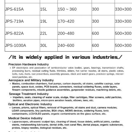
JPS-615A
15L
150 ~ 360
300
330×300
JPS-719A
19L
170~420
300
330×300
JPS-822A
22L
200~480
600
500×300
JPS-1030A
30L
240~600
600
500×300