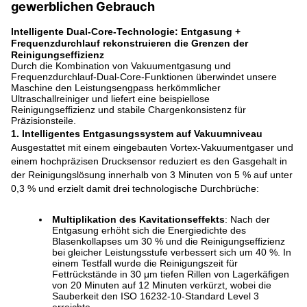
gewerblichen Gebrauch
Intelligente Dual-Core-Technologie: Entgasung +
Frequenzdurchlauf rekonstruieren die Grenzen der
Reinigungseffizienz
Durch die Kombination von Vakuumentgasung und
Frequenzdurchlauf-Dual-Core-Funktionen überwindet unsere
Maschine den Leistungsengpass herkömmlicher
Ultraschallreiniger und liefert eine beispiellose
Reinigungseffizienz und stabile Chargenkonsistenz für
Präzisionsteile.
1. Intelligentes Entgasungssystem auf Vakuumniveau
Ausgestattet mit einem eingebauten Vortex-Vakuumentgaser und
einem hochpräzisen Drucksensor reduziert es den Gasgehalt in
der Reinigungslösung innerhalb von 3 Minuten von 5 % auf unter
0,3 % und erzielt damit drei technologische Durchbrüche:
Multiplikation des Kavitationseffekts
: Nach der
Entgasung erhöht sich die Energiedichte des
Blasenkollapses um 30 % und die Reinigungseffizienz
bei gleicher Leistungsstufe verbessert sich um 40 %. In
einem Testfall wurde die Reinigungszeit für
Fettrückstände in 30 μm tiefen Rillen von Lagerkäfigen
von 20 Minuten auf 12 Minuten verkürzt, wobei die
Sauberkeit den ISO 16232-10-Standard Level 3