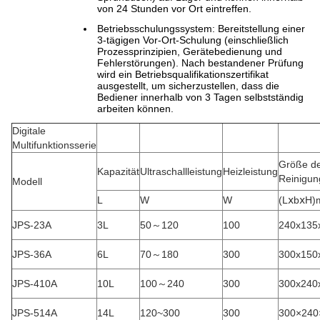
von 24 Stunden vor Ort eintreffen.
Betriebsschulungssystem: Bereitstellung einer
3-tägigen Vor-Ort-Schulung (einschließlich
Prozessprinzipien, Gerätebedienung und
Fehlerstörungen). Nach bestandener Prüfung
wird ein Betriebsqualifikationszertifikat
ausgestellt, um sicherzustellen, dass die
Bediener innerhalb von 3 Tagen selbstständig
arbeiten können.
Digitale
Multifunktionsserie
Größe d
Kapazität
Ultraschallleistung
Heizleistung
Reinigun
Modell
L
W
W
(LⅹbⅹH
JPS-23A
3L
50～120
100
240x135
JPS-36A
6L
70～180
300
300x150
JPS-410A
10L
100～240
300
300x240
JPS-514A
14L
120~300
300
300×240