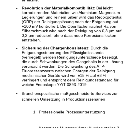
erreichte.
Revolution der Materialkompatibilität
: Bei leicht
korrodierenden Materialien wie Aluminium-Magnesium-
Legierungen und reinem Silber wird das Redoxpotential
(ORP) der Reinigungslösung nach der Entgasung auf
+100 mV kontrolliert. Die Oberflächenrauheit Ra von
Silberschmuck wird nach der Reinigung von 0,8 μm auf
0,2 μm reduziert, ohne dass neue Korrosionsflecken
entstehen.
Sicherung der Chargenkonsistenz
: Durch die
Entgasungssteuerung des Flüssigkeitsstands
(verriegelt) werden Reinigungsunterschiede beseitigt,
die durch Schwankungen des Gasgehalts in der Lösung
verursacht werden. Die Schwankung des ATP-
Fluoreszenzwerts zwischen Chargen der Reinigung
medizinischer Geräte wird von ±15 % auf ±3 %
verringert und entspricht dem Reinigungsstandard für
weiche Endoskope YY/T 0893-2019.
Branchenspezifische maßgeschneiderte Services zur
schnellen Umsetzung in Produktionsszenarien
Professionelle Prozessunterstützung