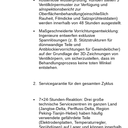
Kostenlose Musterprüfung: Kunden stellen 3
Ventilkörpermuster zur Verfügung und
a
Inspektionsbericht zur
Oberflächenbehandlung
(einschließlich
Rauheit, Filmdicke und Salzsprühtestdaten)
werden innerhalb von 48 Stunden ausgestellt.
Maßgeschneiderte Vorrichtungsentwicklung:
Ingenieure entwerfen exklusive
Spannlösungen (z. B. Stützstrukturen für
dünnwandige Teile und
Antiblockiervorrichtungen für Gewindelöcher)
auf der Grundlage der 3D-Zeichnungen von
Ventilkörpern, um sicherzustellen, dass im
Behandlungsprozess keine toten Winkel
entstehen.
Servicegarantie für den gesamten Zyklus
7×24-Stunden-Reaktion: Drei große
technische Servicezentren im ganzen Land
(Jangtse-Delta, Perlfluss-Delta, Region
Peking-Tianjin-Hebei) haben häufig
verwendete gefährdete Teile
(Elektrodenplatten, Temperaturregler,
Sprühdüsen) auf Lager und können innerhalb