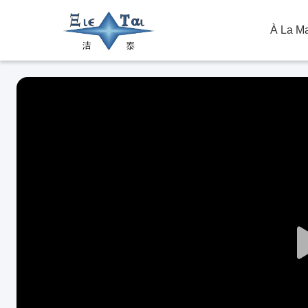
À La M