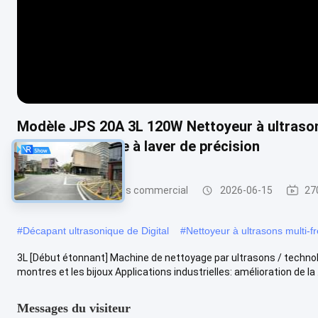
Modèle JPS 20A 3L 120W Nettoyeur à ultrason
lunettes Machine à laver de précision
Nettoyeur à ultrasons commercial
2026-06-15
27
#
Décapant ultrasonique de Digital
#
Nettoyeur à ultrasons multi-
3L [Début étonnant] Machine de nettoyage par ultrasons / technolo
montres et les bijoux Applications industrielles: amélioration de la ..
Messages du visiteur