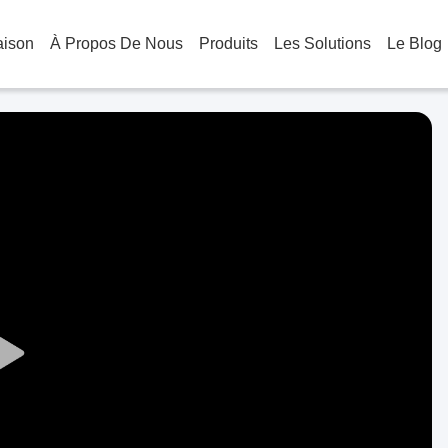
aison
À Propos De Nous
Produits
Les Solutions
Le Blog
Play
Video