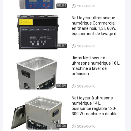
numérique
Nettoyeur à ultrasons commer
00:04
2026-06-15
multifonctionnel
cial
Nettoyeur ultrasonique
numérique Commercial
en titane noir, 1,3 l, 60W,
équipement de lavage de
précision professionnel
Nettoyeur à ultrasons commer
00:07
2026-06-15
cial
Jietai Nettoyeur à
ultrasons numérique 10 L,
machine à laver de
précision
multifonctionnelle à
puissance réglable 100-
Nettoyeur à ultrasons commer
00:59
2026-06-16
240 W
cial
Nettoyeur à ultrasons
numérique 14 L,
puissance réglable 120-
300 W, machine à double
usage pour le
dégraissage des pièces
Nettoyeur à ultrasons commer
00:36
2026-06-16
automobiles et des
cial