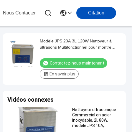
Nous Contacter
Citation
Modèle JPS 20A 3L 120W Nettoyeur à
ultrasons Multifonctionnel pour montre
Jeux de lunettes Machine à laver de
précision
Contactez-nous maintenant
En savoir plus
Vidéos connexes
Nettoyeur ultrasonique
Commercial en acier
inoxydable, 2l, 80W,
modèle JPS 10A,
équipement de lavage