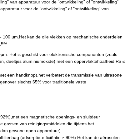
ling" van apparatuur voor de "ontwikkeling" of "ontwikkeling"
 apparatuur voor de "ontwikkeling" of "ontwikkeling" van
 - 100 μm.Het kan de olie vlekken op mechanische onderdelen
8,5%.
μm. Het is geschikt voor elektronische componenten (zoals
n, deeltjes aluminiumoxide) met een oppervlaktehoafheid Ra ≤
t een handknop).het verbetert de transmissie van ultrasone
enover slechts 65% voor traditionele vaste
≥ 92%),met een magnetische openings- en sluitdeur
e gassen van reinigingsmiddelen die tijdens het
er dan gewone open apparatuur).
ffilterlaag (adsorptie-efficiëntie ≥ 90%).Het kan de aërosolen