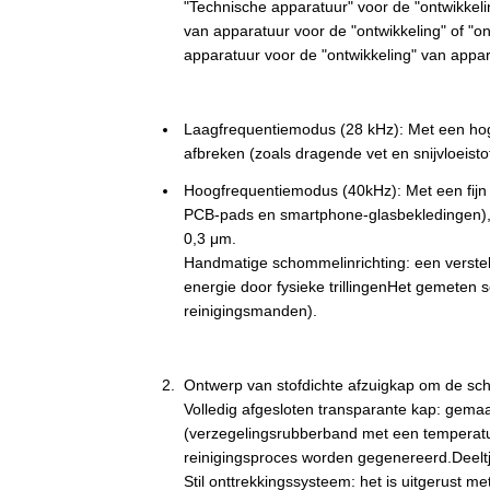
"Technische apparatuur" voor de "ontwikkelin
van apparatuur voor de "ontwikkeling" of "on
apparatuur voor de "ontwikkeling" van appar
Laagfrequentiemodus (28 kHz): Met een hog
afbreken (zoals dragende vet en snijvloeist
Hoogfrequentiemodus (40kHz): Met een fijn 
PCB-pads en smartphone-glasbekledingen),m
0,3 μm.
Handmatige schommelinrichting: een verste
energie door fysieke trillingenHet gemeten
reinigingsmanden).
Ontwerp van stofdichte afzuigkap om de sc
Volledig afgesloten transparante kap: gema
(verzegelingsrubberband met een temperatuu
reinigingsproces worden gegenereerd.Deeltj
Stil onttrekkingssysteem: het is uitgerust me