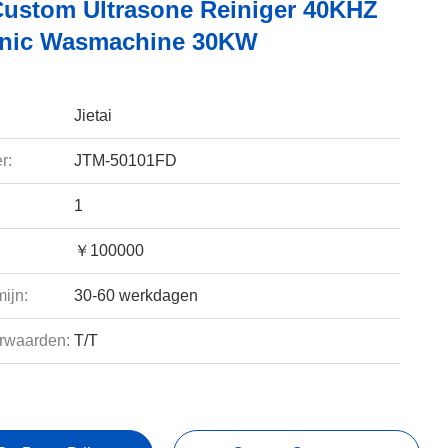
Custom Ultrasone Reiniger 40KHZ
onic Wasmachine 30KW
Jietai
r:
JTM-50101FD
1
￥100000
ijn:
30-60 werkdagen
rwaarden:
T/T