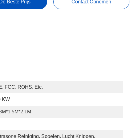
De Beste Prijs
Contact Opnemen
E, FCC, ROHS, Etc.
0 KW
.8M*1.5M*2.1M
trasone Reiniging, Spoelen, Lucht Knippen, 