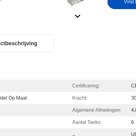
Vind 
ctbeschrijving
Certificering:
C
del Op Maat
Kracht:
3
Algemene Afmetingen:
4
Aantal Tanks:
6
Ul