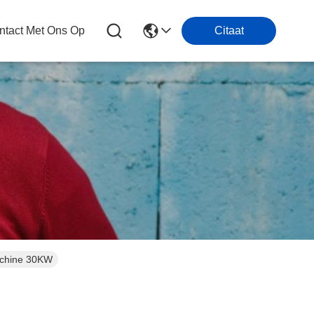
tact Met Ons Op
Citaat
achine 30KW