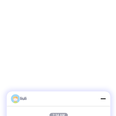
liuli
7:34 AM