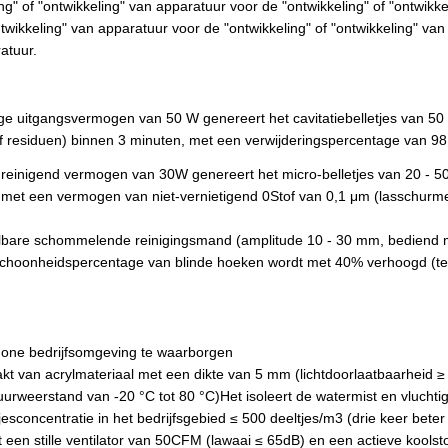
g" of "ontwikkeling" van apparatuur voor de "ontwikkeling" of "ontwikke
twikkeling" van apparatuur voor de "ontwikkeling" of "ontwikkeling" van
atuur.
e uitgangsvermogen van 50 W genereert het cavitatiebelletjes van 50
of residuen) binnen 3 minuten, met een verwijderingspercentage van 9
reinigend vermogen van 30W genereert het micro-belletjes van 20 - 50
et een vermogen van niet-vernietigend 0Stof van 0,1 μm (lasschurme
lbare schommelende reinigingsmand (amplitude 10 - 30 mm, bediend me
 schoonheidspercentage van blinde hoeken wordt met 40% verhoogd (teg
hone bedrijfsomgeving te waarborgen
akt van acrylmateriaal met een dikte van 5 mm (lichtdoorlaatbaarheid 
rweerstand van -20 °C tot 80 °C)Het isoleert de watermist en vluchtig
esconcentratie in het bedrijfsgebied ≤ 500 deeltjes/m3 (drie keer bet
t een stille ventilator van 50CFM (lawaai ≤ 65dB) en een actieve koolsto