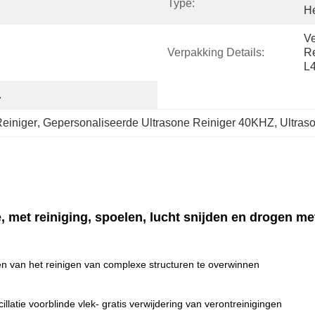
Type:
He
Ve
Verpakking Details:
Re
L
.
einiger
, 
Gepersonaliseerde Ultrasone Reiniger 40KHZ
, 
Ultras
, met reiniging, spoelen, lucht snijden en drogen me
n van het reinigen van complexe structuren te overwinnen
llatie voor
blinde vlek
- gratis verwijdering van verontreinigingen