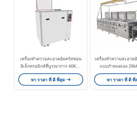
เครื่องทําความสะอาดอัลตรัสซอน
เครื่องทำความสะอาดอ
อิเล็กทรอนิกส์ที่บูรณาการ 40KHz
แบบกำหนดเอง 28kHz
12KW พร้อมกับสระน้ําควาย ทํา
ทำความสะอาดอัลต
หา ราคา ที่ ดี ที่สุด
หา ราคา ที่ ดี ที่
ความสะอาดและทําความเย็น
สำหรับอุตสาหกร