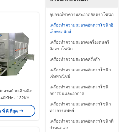
อุปกรณ์ทำความสะอาดอัลตราโซนิก
เครื่องทำความสะอาดอัลตราโซนิกอิ
เล็กทรอนิกส์
เครื่องทำความสะอาดเครื่องดนตรี
อัลตราโซนิก
เครื่องทําความสะอาดครึ่งตัว
เครื่องทำความสะอาดอัลตราโซนิก
เชิงพาณิชย์
เครื่องทำความสะอาดอัลตราโซนิ
ะอาดด้วยเสียงฉีด
กการบินและอวกาศ
็ม 40KHz - 132KHz
เครื่องทำความสะอาดอัลตราโซนิก
วามสะอาด PCB ด้วย
ทางการแพทย์
ี่ ดี ที่สุด
ีดอัตโนมัติ
เครื่องทำความสะอาดอัลตราโซนิกที่
กำหนดเอง