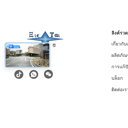
ลิงค์รวด
เกี่ยวกับ
ผลิตภัณ
สื่อสังคม
การแก้
บล็อก
ติดต่อเร