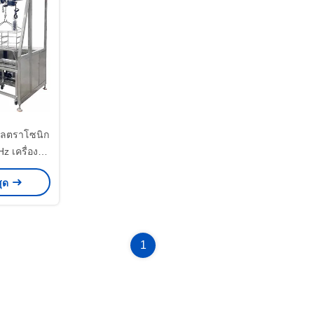
ัลตราโซนิก
 เครื่อง
ราโซนิก
สุด
รม 90KW
1