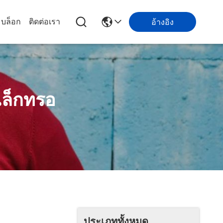
บล็อก
ติดต่อเรา
อ้างอิง
เล็กทรอ
ประเภททั้งหมด