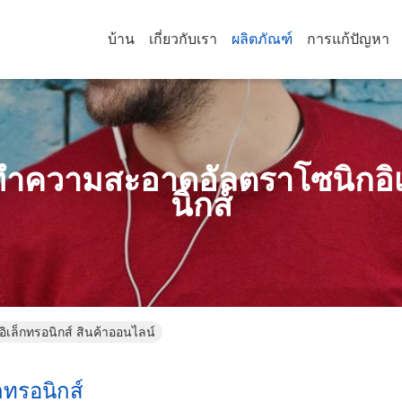
บ้าน
เกี่ยวกับเรา
ผลิตภัณฑ์
การแก้ปัญหา
งทำความสะอาดอัลตราโซนิกอิ
นิกส์
เล็กทรอนิกส์ สินค้าออนไลน์
กทรอนิกส์