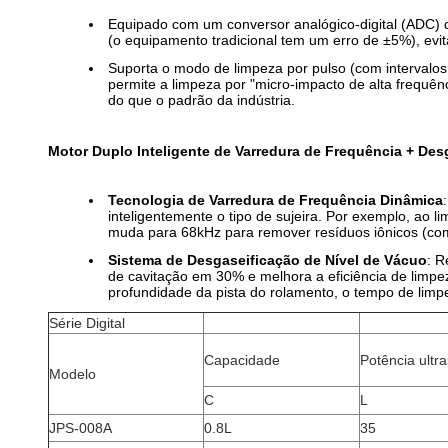
Equipado com um conversor analógico-digital (ADC) de
(o equipamento tradicional tem um erro de ±5%), evit
Suporta o modo de limpeza por pulso (com intervalos
permite a limpeza por "micro-impacto de alta frequên
do que o padrão da indústria.
Motor Duplo Inteligente de Varredura de Frequência + Des
Tecnologia de Varredura de Frequência Dinâmica
inteligentemente o tipo de sujeira. Por exemplo, ao
muda para 68kHz para remover resíduos iônicos (com
Sistema de Desgaseificação de Nível de Vácuo
: R
de cavitação em 30% e melhora a eficiência de limpe
profundidade da pista do rolamento, o tempo de limp
Série Digital
Capacidade
Potência ultr
Modelo
C
L
JPS-008A
0.8L
35