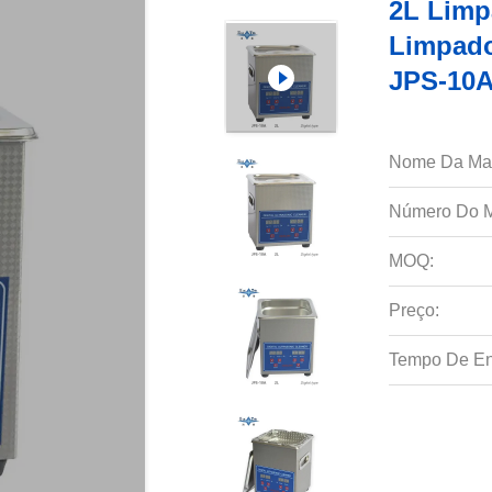
2L Limp
Limpado
JPS-10
Nome Da Ma
Número Do M
MOQ:
Preço:
Tempo De En