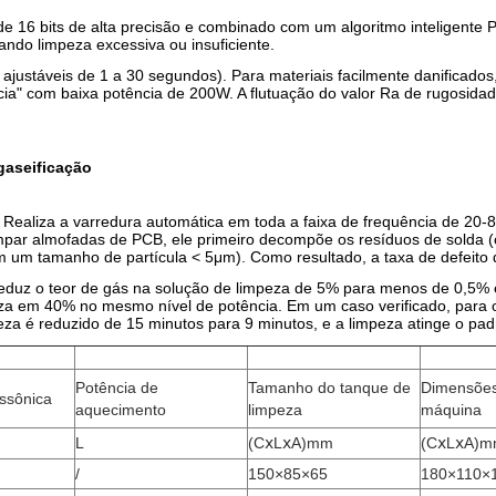
 16 bits de alta precisão e combinado com um algoritmo inteligente P
ando limpeza excessiva ou insuficiente.
 ajustáveis de 1 a 30 segundos). Para materiais facilmente danificad
cia" com baixa potência de 200W. A flutuação do valor Ra de rugosidade
gaseificação
: Realiza a varredura automática em toda a faixa de frequência de 20-
 limpar almofadas de PCB, ele primeiro decompõe os resíduos de sold
 um tamanho de partícula < 5μm). Como resultado, a taxa de defeito 
eduz o teor de gás na solução de limpeza de 5% para menos de 0,5% 
za em 40% no mesmo nível de potência. Em um caso verificado, para o
eza é reduzido de 15 minutos para 9 minutos, e a limpeza atinge o pa
Potência de
Tamanho do tanque de
Dimensões
assônica
aquecimento
limpeza
máquina
L
(CⅹLⅹA)mm
(CⅹLⅹA)
/
150×85×65
180×110×