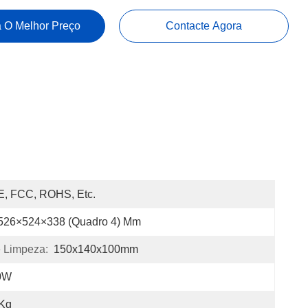
 O Melhor Preço
Contacte Agora
E, FCC, ROHS, Etc.
526×524×338 (quadro 4) Mm
 Limpeza:
150x140x100mm
0W
 Kg