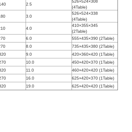
526×524×308
140
2.5
(4Table)
526×524×338
180
3.0
(4Table)
410×355×345
210
4.0
(2Table)
270
6.0
555×435×390 (2Table)
270
8.0
735×435×380 (2Table)
320
9.0
420×360×420 (1Table)
270
10.0
450×420×370 (1Table)
320
11.0
460×420×420 (1Table)
270
16.0
625×420×370 (1Table)
320
19.0
625×420×420 (1Table)