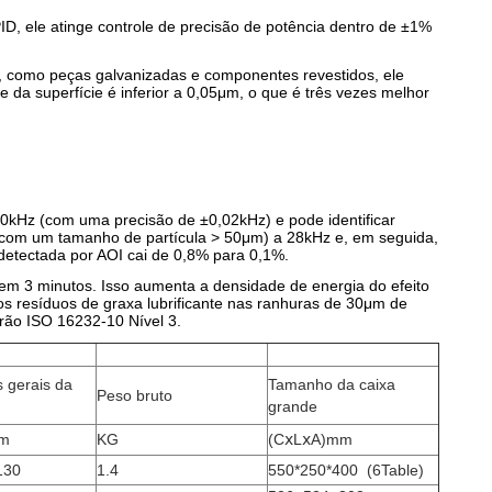
ID, ele atinge controle de precisão de potência dentro de ±1%
os, como peças galvanizadas e componentes revestidos, ele
 da superfície é inferior a 0,05μm, o que é três vezes melhor
80kHz (com uma precisão de ±0,02kHz) e pode identificar
a (com um tamanho de partícula > 50μm) a 28kHz e, em seguida,
detectada por AOI cai de 0,8% para 0,1%.
em 3 minutos. Isso aumenta a densidade de energia do efeito
s resíduos de graxa lubrificante nas ranhuras de 30μm de
drão ISO 16232-10 Nível 3.
 gerais da
Tamanho da caixa
Peso bruto
grande
mm
KG
(CⅹLⅹA)mm
130
1.4
550*250*400
(6Table)