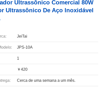
ador Ultrassônico Comercial 80W
r Ultrassônico De Aço Inoxidável
A
rca:
JeiTai
odelo:
JPS-10A
1
￥420
trega:
Cerca de uma semana a um mês.