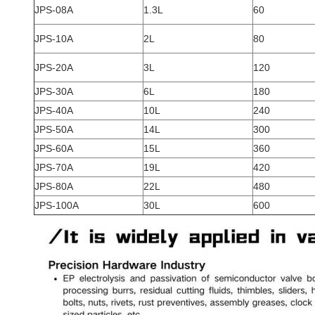
JPS-08A
1.3L
60
JPS-10A
2L
80
JPS-20A
3L
120
JPS-30A
6L
180
JPS-40A
10L
240
JPS-50A
14L
300
JPS-60A
15L
360
JPS-70A
19L
420
JPS-80A
22L
480
JPS-100A
30L
600