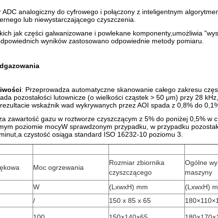
ADC analogiczny do cyfrowego i połączony z inteligentnym algorytme
iernego lub niewystarczającego czyszczenia.
kich jak części galwanizowane i powlekane komponenty,umożliwia "wyso
 odpowiednich wyników zastosowano odpowiednie metody pomiaru.
 odgazowania
iwości
: Przeprowadza automatyczne skanowanie całego zakresu często
kłada pozostałości lutownicze (o wielkości cząstek > 50 μm) przy 28 kH
W rezultacie wskaźnik wad wykrywanych przez AOI spada z 0,8% do 0,1
za zawartość gazu w roztworze czyszczącym z 5% do poniżej 0,5% w cią
samym poziomie mocyW sprawdzonym przypadku, w przypadku pozostało
9 minut,a czystość osiąga standard ISO 16232-10 poziomu 3.
Rozmiar zbiornika
Ogólne wy
iękowa
Moc ogrzewania
czyszczącego
maszyny
W
(LxwxH) mm
(LxwxH) 
/
150 x 85 x 65
180×110×
100
150×140×65
180×170×