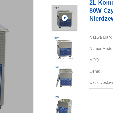
2L Kome
80W Czy
Nierdze
Nazwa Marki
Numer Model
MOQ:
Cena:
Czas Dostaw