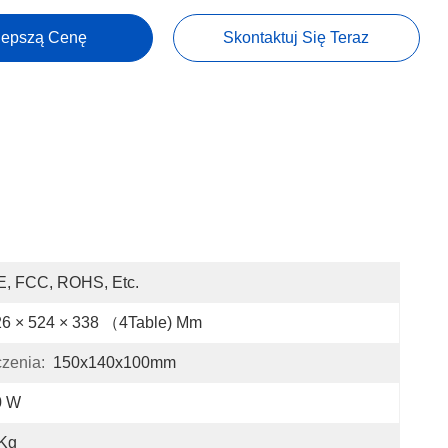
lepszą Cenę
Skontaktuj Się Teraz
E, FCC, ROHS, Etc.
26 × 524 × 338 （4Table) Mm
zenia:
150x140x100mm
0 W
 Kg