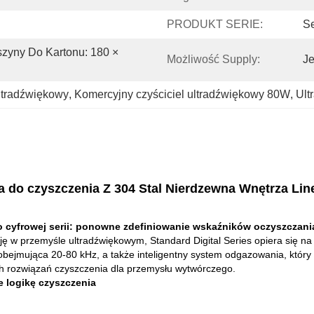
PRODUKT SERIE:
Se
yny Do Kartonu: 180 × 
Możliwość Supply:
Je
ultradźwiękowy
, 
Komercyjny czyściciel ultradźwiękowy 80W
, 
Ult
 do czyszczenia Z 304 Stal Nierdzewna Wnętrza Line
 cyfrowej serii: ponowne zdefiniowanie wskaźników oczyszczan
encję w przemyśle ultradźwiękowym, Standard Digital Series opiera się 
bejmująca 20-80 kHz, a także inteligentny system odgazowania, który z
h rozwiązań czyszczenia dla przemysłu wytwórczego.
 logikę czyszczenia