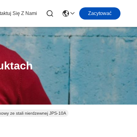
aktuj Się Z Nami
Zacytować
uktach
ękowy ze stali nierdzewnej JPS-10A