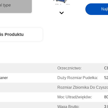
Naj
is Produktu
Orzecznictwo:
C
eaner
Duży Rozmiar Pudełka:
5
Rozmiar Zbiornika Do Czyszc
Moc Ultradźwięków:
8
Waga Brutto:
3