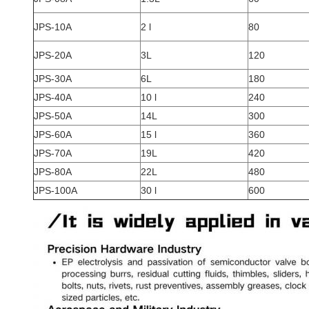
JPS-10A
2 l
80
JPS-20A
3L
120
JPS-30A
6L
180
JPS-40A
10 l
240
JPS-50A
14L
300
JPS-60A
15 l
360
JPS-70A
19L
420
JPS-80A
22L
480
JPS-100A
30 l
600