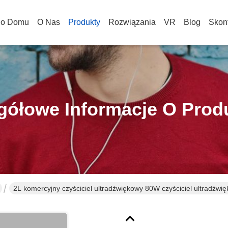
o Domu
O Nas
Produkty
Rozwiązania
VR
Blog
Skont
gółowe Informacje O Prod
2L komercyjny czyściciel ultradźwiękowy 80W czyściciel ultradźwi