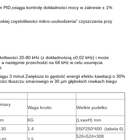
m PID,osiąga kontrolę dokładności mocy w zakresie ± 1%
kiej częstotliwości mikro-uszkodzenia" czyszczenia przy
tliwości 20-80 kHz (z dokładnością ±0,02 kHz) i może
z, a następnie przechodzi na 68 kHz w celu usunięcia
%.
gu 3 minut.Zwiększa to gęstość energii efektu kawitacji o 30%
ści tłuszczu smarowego w 30 μm głębokich rowkach biegu
miary
Waga brutto
Wielkie pudełko
mm
KG
(LxwxH) mm
130
1.4
550*250*400
(tabela 6)
526×524×308
140
2.5