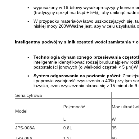
wyposażony w 16-bitowy wysokoprecyzyjny konwerter 
(tradycyjny sprzęt ma błąd ± 5%);, aby uniknąć nadm
W przypadku materiałów łatwo uszkodzających się, ta
niskiej mocy 200WWażne jest, aby w celu uzyskania
Inteligentny podwójny silnik częstotliwości zamiatania +
Technologia dynamicznego przesiewania częstotl
inteligentnie identyfikować rodzaj brudu.najpierw roz
pozostałości jonowych (o wielkości cząstek < 5 μm)
System odgazowania na poziomie próżni
: Zmniejs
i poprawia wydajność czyszczenia o 40% przy tym 
łożyska, czas czyszczenia skraca się z 15 minut do 
Seria cyfrowa
Pojemność
Moc ultradźw
Model
L
W
JPS-008A
0.8L
35
JPS-08A
1.3L
60