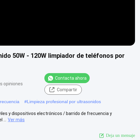
onido 50W - 120W limpiador de teléfonos por
Contacta ahora
s opiniones
Compartir
frecuencia
#
Limpieza profesional por ultrasonidos
les y dispositivos electrónicos / barrido de frecuencia y
 ...
Ver más
Deja un mensaje