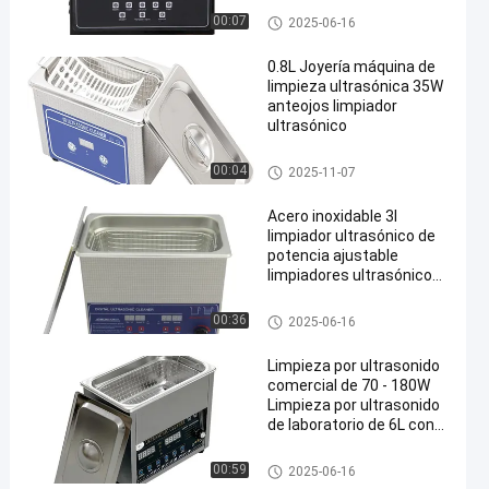
Limpiador ultrasónico comerci
00:07
2025-06-16
al
0.8L Joyería máquina de
limpieza ultrasónica 35W
anteojos limpiador
ultrasónico
Limpiador ultrasónico comerci
00:04
2025-11-07
al
Acero inoxidable 3l
limpiador ultrasónico de
potencia ajustable
limpiadores ultrasónicos
pequeños inteligentes
Limpiador ultrasónico comerci
00:36
2025-06-16
al
Limpieza por ultrasonido
comercial de 70 - 180W
Limpieza por ultrasonido
de laboratorio de 6L con
control inteligente
Limpiador ultrasónico comerci
00:59
2025-06-16
al