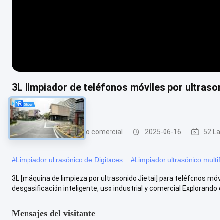
3L limpiador de teléfonos móviles por ultras
ultrasonido
Limpiador ultrasónico comercial
2025-06-16
52 La
#
Limpiador ultrasónico de Digitaces
#
Limpiador ultrasónico multi
3L [máquina de limpieza por ultrasonido Jietai] para teléfonos móvi
desgasificación inteligente, uso industrial y comercial Explorando el
Mensajes del visitante