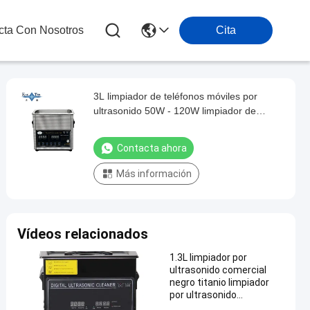
cta Con Nosotros
Cita
3L limpiador de teléfonos móviles por
ultrasonido 50W - 120W limpiador de
teléfonos por ultrasonido
Contacta ahora
Más información
Vídeos relacionados
1.3L limpiador por
ultrasonido comercial
negro titanio limpiador
por ultrasonido
profesional 60W