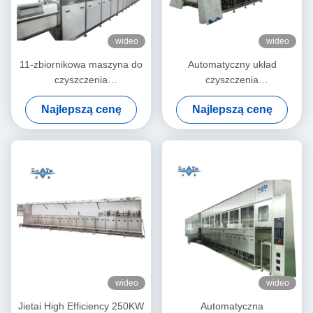
wideo
wideo
11-zbiornikowa maszyna do
Automatyczny układ
czyszczenia
czyszczenia
półprzewodników,
ultradźwiękowego o mocy
Najlepszą cenę
Najlepszą cenę
czyszczenia płytek
100 kW
krzemowych, 40KHZ
wideo
wideo
Jietai High Efficiency 250KW
Automatyczna