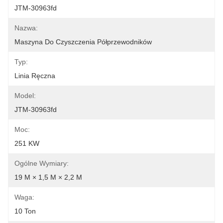
JTM-30963fd
Nazwa:
Maszyna Do Czyszczenia Półprzewodników
Typ:
Linia Ręczna
Model:
JTM-30963fd
Moc:
251 KW
Ogólne Wymiary:
19 M × 1,5 M × 2,2 M
Waga:
10 Ton