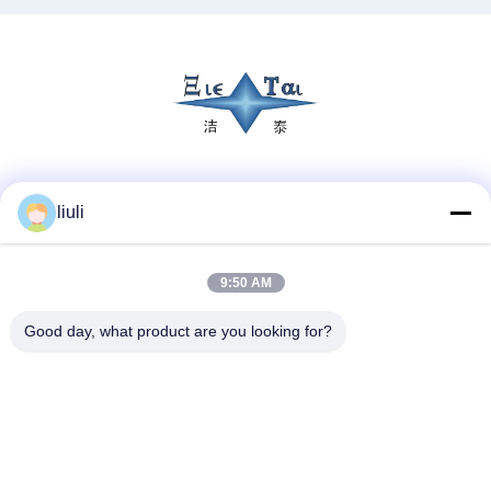
Media społecznościowe
liuli
9:50 AM
Szybki kontakt
Tel.
Good day, what product are you looking for?
86-13823313140
Wiadomość elektroniczna
leonard@jietaisonic.com
Adres