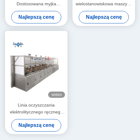
Dostosowana myjka
wielostanowiskowa maszyna
ultradźwiękowa do
do czyszczenia
Najlepszą cenę
Najlepszą cenę
precyzyjnego czyszczenia
ultradźwiękowego Jietai
części półprzewodnikowych
Niestandardowy proces
pasywacji metalowych
przedmiotów
wideo
Linia oczyszczania
elektrolitycznego ręcznego
Jietai 251KW dostosowana
Najlepszą cenę
do czyszczenia części
półprzewodnikowych z wału