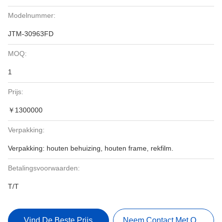
Modelnummer:
JTM-30963FD
MOQ:
1
Prijs:
￥1300000
Verpakking:
Verpakking: houten behuizing, houten frame, rekfilm.
Betalingsvoorwaarden:
T/T
Vind De Beste Prijs
Neem Contact Met Ons Op