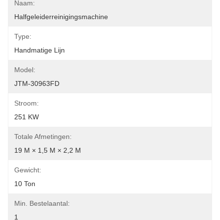
Naam:
Halfgeleiderreinigingsmachine
Type:
Handmatige Lijn
Model:
JTM-30963FD
Stroom:
251 KW
Totale Afmetingen:
19 M × 1,5 M × 2,2 M
Gewicht:
10 Ton
Min. Bestelaantal:
1