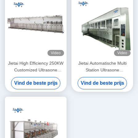
Video
Video
Jietai High Efficiency 250KW
Jietai Automatische Multi
Customized Ultrasone
Station Ultrasone
Reiniger Voor Precision
Reinigingsmachine
Vind de beste prijs
Vind de beste prijs
Reiniging van Halve
Aangepaste
Leideronderdelen
Passiveringsproces voor
metalen werkstukken