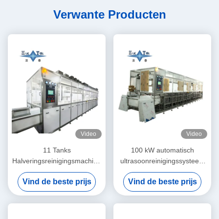
Verwante Producten
Video
Video
11 Tanks
100 kW automatisch
Halveringsreinigingsmachine
ultrasoonreinigingssysteem
Silicon Wafer
11 tanks
Vind de beste prijs
Vind de beste prijs
Reinigingsmachine 40KHZ
Ultrasoonreinigingsmachines