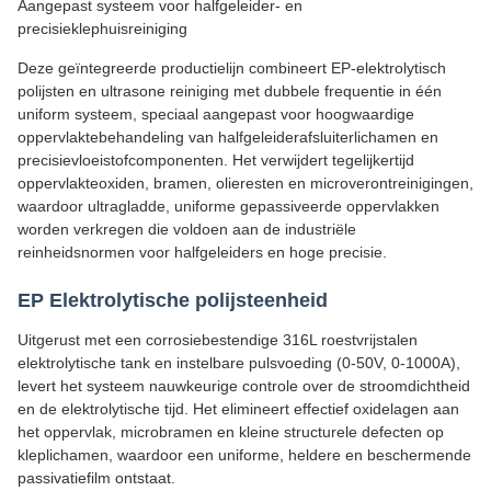
Aangepast systeem voor halfgeleider- en
precisieklephuisreiniging
Deze geïntegreerde productielijn combineert EP-elektrolytisch
polijsten en ultrasone reiniging met dubbele frequentie in één
uniform systeem, speciaal aangepast voor hoogwaardige
oppervlaktebehandeling van halfgeleiderafsluiterlichamen en
precisievloeistofcomponenten. Het verwijdert tegelijkertijd
oppervlakteoxiden, bramen, olieresten en microverontreinigingen,
waardoor ultragladde, uniforme gepassiveerde oppervlakken
worden verkregen die voldoen aan de industriële
reinheidsnormen voor halfgeleiders en hoge precisie.
EP Elektrolytische polijsteenheid
Uitgerust met een corrosiebestendige 316L roestvrijstalen
elektrolytische tank en instelbare pulsvoeding (0-50V, 0-1000A),
levert het systeem nauwkeurige controle over de stroomdichtheid
en de elektrolytische tijd. Het elimineert effectief oxidelagen aan
het oppervlak, microbramen en kleine structurele defecten op
kleplichamen, waardoor een uniforme, heldere en beschermende
passivatiefilm ontstaat.