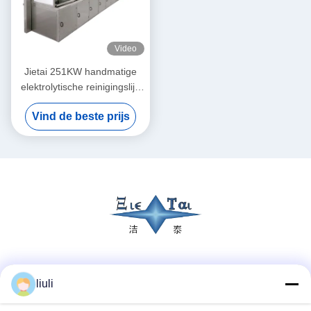
Video
Jietai 251KW handmatige
elektrolytische reinigingslijn
aangepast voor het reinigen
Vind de beste prijs
van
halfgeleidercomponenten
van het kleplichaam
Sociale media
liuli