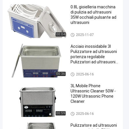
0.8L gioielleria macchina
di pulizia ad ultrasuoni
35W occhiali pulsante ad
ultrasuoni
Pulizzatore ad ultrasuoni com
00:04
2025-11-07
merciale
Acciaio inossidabile 3l
Pulizzatore ad ultrasuoni
potenza regolabile
Pulizzatori ad ultrasuoni
intelligenti
Pulizzatore ad ultrasuoni com
00:36
2025-06-16
merciale
3L Mobile Phone
Ultrasonic Cleaner 50W -
120W Ultrasonic Phone
Cleaner
Pulizzatore ad ultrasuoni com
00:59
2025-06-16
merciale
Pulizzatore ad ultrasuoni