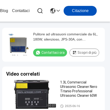
Blog
Contattaci
Citazione
Pulitore ad ultrasuoni commerciale da 6L,
180W, silenzioso, JPS-30A, con
rivestimento interno in acciaio inossidabile
Contattaci ora
Scopri di più
Video correlati
1.3L Commercial
Ultrasonic Cleaner Nero
Titanio Professional
Ultrasonic Cleaner 60W
Pulizzatore ad ultrasuoni com
00:07
2025-06-16
merciale