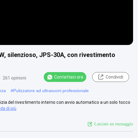
W, silenzioso, JPS-30A, con rivestimento
Contattaci ora
Condividi
261 opinioni
enza
#
Pulizzatore ad ultrasuoni professionale
ulizia del rivestimento interno con avvio automatico a un solo tocco
da di più
Lasciate un messaggio