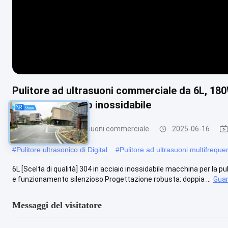
Pulitore ad ultrasuoni commerciale da 6L, 180
interno in acciaio inossidabile
Pulizzatore ad ultrasuoni commerciale
2025-06-16
#
Pulitore ultrasonico di Digital
#
Pulitore ad ultrasuoni multifrequ
6L [Scelta di qualità] 304 in acciaio inossidabile macchina per la p
e funzionamento silenzioso Progettazione robusta: doppia ...
Guar
Messaggi del visitatore