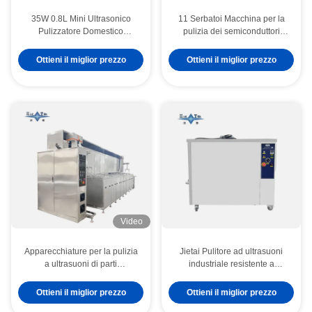
35W 0.8L Mini Ultrasonico
11 Serbatoi Macchina per la
Pulizzatore Domestico
pulizia dei semiconduttori
Multiuso Pulizzatore Profondo
Macchina per la pulizia dei
Bici Occhiera Orologio Profili
wafer di silicio 40KHZ
Ottieni il miglior prezzo
Ottieni il miglior prezzo
di barba
Video
Apparecchiature per la pulizia
Jietai Pulitore ad ultrasuoni
a ultrasuoni di parti
industriale resistente a
meccaniche hardware 40KHZ
serbatoio singolo multiuso per
Macchina automatica per la
componenti elettronici di
Ottieni il miglior prezzo
Ottieni il miglior prezzo
pulizia a ultrasuoni 100KW
precisione medica