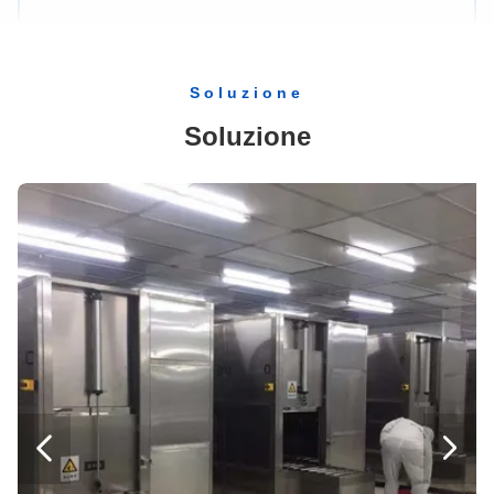
Linea di pulizia ultrasonica continua 50KHZ Pulizzatore ad ultrasuoni per automobili 23KW
Macchina di pulizia a spruzzo a risparmio energetico Sistema di pulizia a coltello ad aria a basso rumore che supporta gli standard FDA / ISO
Macchina di pulizia per muffe ad ultrasuoni personalizzata 90KW Sistemi di pulizia ad ultrasuoni 28KHZ
Soluzione
90KW Ultrasuoni macchina per la pulizia della muffa quattro serbatoi Ultrasuoni sistema di pulizia semiautomatico
Soluzione
Macchina di pulizia elettrolitica a 40KHZ Lavatrice a ultrasuoni da 30KW per industrie
Macchina per la pulizia delle muffe ad ultrasuoni ad alta frequenza 30KW attrezzature per la pulizia ad ultrasuoni 40KHz
Macchina per la pulizia stampi a ultrasuoni elettrolitici personalizzata, lavatrice a ultrasuoni industriale da 30KW
28KHZ 40KHZ attrezzature di pulizia industriale ad ultrasuoni risciacquo personalizzato, asciugatura ad aria calda
Macchine per la pulizia manuale delle muffe ad ultrasuoni Macchine per la pulizia industriale ad ultrasuoni personalizzate 40KW
Apparecchiature per la pulizia a ultrasuoni per hardware - Macchina automatica per la pulizia a ultrasuoni da 100KW
Strumento ottico Ultrasuoni Pulizzatore 35KW Ultrasuoni Pulizzatore CE certificato
28KHZ 40KHZ Lavatrice ad ultrasuoni Cinque serbatoi Pulverizzatore ad ultrasuoni per linee di rivestimento ottico


Strumento personalizzato Ultrasonico pulitore basso rumore per degrasso e derusting vetro ottico / prismi
Pulizzatore ad ultrasuoni manuale personalizzato 28KHZ, 40KHZ Lavatrici ad ultrasuoni