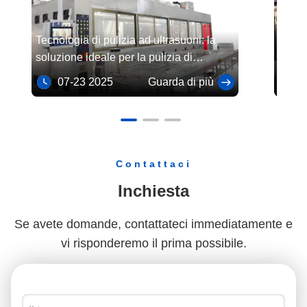
Tecnologia di pulizia ad ultrasuoni: la
Jietai
soluzione ideale per la pulizia di
pulizi
precisione dei componenti ottici
fotoc
07-23 2025
Guarda di più
08
autom
Contattaci
Inchiesta
Se avete domande, contattateci immediatamente e
vi risponderemo il prima possibile.