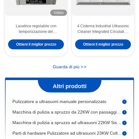
Video
Lavatrice regolabile con
4 Cisterna Industrial Ultrasonic
temporizzazione del
Cleaner Integrated Circulating
riscaldamento multifunzionale,
Filtration Sciacquaggio ad alta
pulitore ad ultrasuoni con
pressione Spruzzatura ad aria
28KHZ 40KHZ Lavatrice ad ultrasuoni Cinque serbatoi Pulverizzatore ad ultrasuoni per linee di rivestimento ottico
Ottieni il miglior prezzo
Ottieni il miglior prezzo
frequenza di degasaggio
calda Asciugatura tutto in un
digitale da 30 litri
unico sistema
Strumento personalizzato Ultrasonico pulitore basso rumore per degrasso e derusting vetro ottico / prismi
Pulizzatore ad ultrasuoni manuale personalizzato 28KHZ, 40KHZ Lavatrici ad ultrasuoni
Guarda di più
>
>
Controllo PLC Pulizzatore ad ultrasuoni personalizzato Pulizzatore a ultrasuoni manuale Supersonico 40KW
Altri prodotti
28KHZ 40KHZ Lavatrice ad ultrasuoni a quattro serbatoi
Pulizzatore a ultrasuoni manuale personalizzato
Macchina di pulizia a spruzzo da 22KW con passaggio, attrezzatura di pulizia a spruzzo personalizzata
Macchina di pulizia a spruzzo ad ultrasuoni 22KW Sistema di pulizia a coltello ad aria completamente automatico
Parti di hardware Pulizzatore ad ultrasuoni 23KW Coltello d'aria Pulizzatore a nastro trasportatore 50KHz