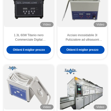
Video
Video
1.3L 60W Titanio nero
Acciaio inossidabile 3l
Commerciale Digital
Pulizzatore ad ultrasuoni
Ultrasonic Cleaner
potenza regolabile Pulizzatori
attrezzatura di lavaggio di
ad ultrasuoni intelligenti
Ottieni il miglior prezzo
Ottieni il miglior prezzo
precisione professionale
Video
Video