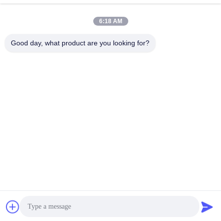
6:18 AM
Contatto rapido
Good day, what product are you looking for?
Telefono
86-13823313140
E-mail
leonard@jietaisonic.com
Indirizzo
2° piano, unità 2, edificio 16, n. 7, via Scienza e Tecnologia,
città di Houjie, città di Dongguan, provincia di Guangdong
Politica sulla privacy
|
Mappa del sito
La Cina va bene. Qualità Attrezzature per la pulizia ad ultrasuoni
Fornitore. 2025-2026 guangdong Jietai Ultrasonic cleaning
Equipment Co., Ltd. Tutti. Tutti i diritti riservati.