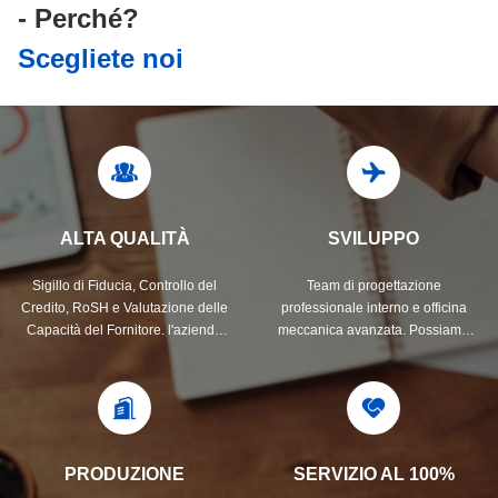
- Perché?
Scegliete noi
ALTA QUALITÀ
SVILUPPO
Sigillo di Fiducia, Controllo del
Team di progettazione
Credito, RoSH e Valutazione delle
professionale interno e officina
Capacità del Fornitore. l'azienda
meccanica avanzata. Possiamo
ha un sistema di controllo qualità
collaborare per sviluppare i
rigoroso e un laboratorio di test
prodotti di cui hai bisogno.
professionale.
PRODUZIONE
SERVIZIO AL 100%