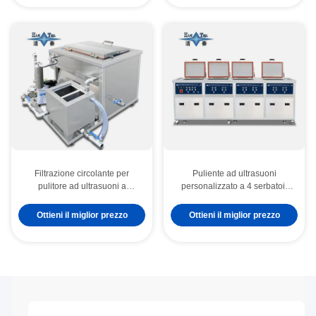
Filtrazione circolante per
Puliente ad ultrasuoni
pulitore ad ultrasuoni a
personalizzato a 4 serbatoi,
serbatoio singolo per fornitura
filtrazione circolatoria
di fabbrica per uso industriale
integrata, risciacquo a
Ottieni il miglior prezzo
Ottieni il miglior prezzo
di laboratorio Prezzo
spruzzo, asciugatura ad aria
competitivo
calda, tutto in un unico sistema