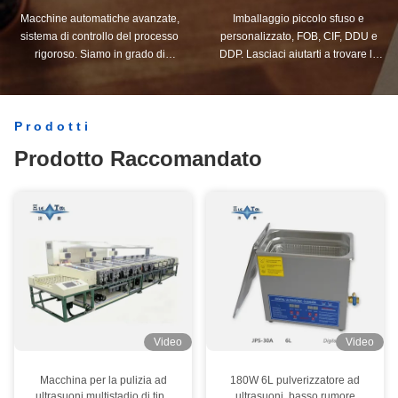
Macchine automatiche avanzate,
Imballaggio piccolo sfuso e
sistema di controllo del processo
personalizzato, FOB, CIF, DDU e
rigoroso. Siamo in grado di
DDP. Lasciaci aiutarti a trovare la
produrre tutti i terminali elettrici
soluzione migliore per tutte le tue
oltre le vostre esigenze.
esigenze.
Prodotti
Prodotto Raccomandato
Video
Video
Macchina per la pulizia ad
180W 6L pulverizzatore ad
ultrasuoni multistadio di tipo
ultrasuoni, basso rumore