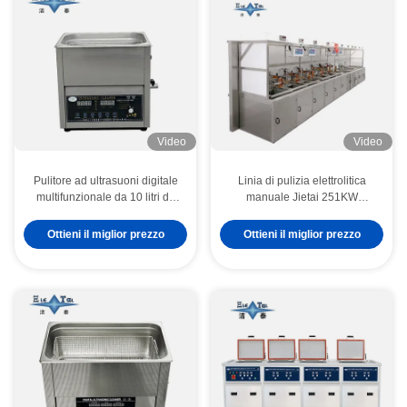
Video
Video
Pulitore ad ultrasuoni digitale
Linia di pulizia elettrolitica
multifunzionale da 10 litri da
manuale Jietai 251KW
100 W a 240 W Attrezzatura
personalizzata per la pulizia
per lavaggio di precisione a
dei componenti dei
Ottieni il miglior prezzo
Ottieni il miglior prezzo
potenza regolabile
semiconduttori del corpo della
valvola