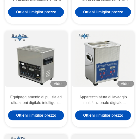
passante orizzontale con
attrezzatura di serbatoi in
potenza 80KW per il lavaggio
acciaio inossidabile per
Ottieni il miglior prezzo
Ottieni il miglior prezzo
continuo di lenti in vetro
laboratori commerciali
Video
Video
Equipaggiamento di pulizia ad
Apparecchiatura di lavaggio
ultrasuoni digitale intelligente
multifunzionale digitale
6L 70-180W doppio uso vetro
modello di pulitore ad
di laboratorio e
ultrasuoni commerciale in
Ottieni il miglior prezzo
Ottieni il miglior prezzo
apparecchiature di pulizia
acciaio inossidabile da 2L
commerciale
80W