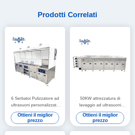
Prodotti Correlati
6 Serbatoi Pulizzatore ad
50KW attrezzatura di
ultrasuoni personalizzato
lavaggio ad ultrasuoni
40KHZ Lavatrice ad
cinque serbatoi doppia
Ottieni il miglior
Ottieni il miglior
ultrasuoni 30KW
frequenza pulsante ad
prezzo
prezzo
ultrasuoni personalizzato