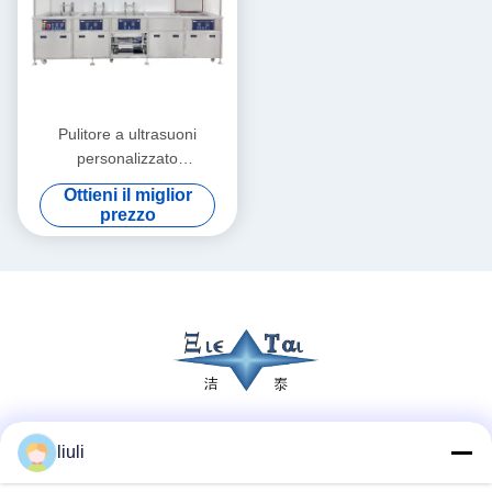
Pulitore a ultrasuoni
personalizzato
tridimensionale 30KW,
Ottieni il miglior
lavatrice a ultrasuoni 40KHZ
prezzo
Mezzi sociali
liuli