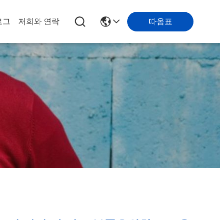
따옴표
로그
저희와 연락