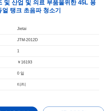
 및 산업 및 의료 부품을위한 45L 용
듀얼 탱크 초음파 청소기
Jietai
JTM-2012D
1
￥16193
0 일
티/티