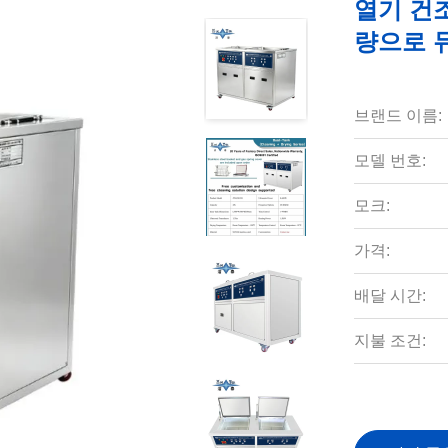
열기 건조
량으로 
브랜드 이름:
모델 번호:
모크:
가격:
배달 시간:
지불 조건: