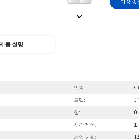
가장 좋
제품 설명
인증:
C
모델:
J
힘:
0
시간 제어:
1
가열 전력:
1