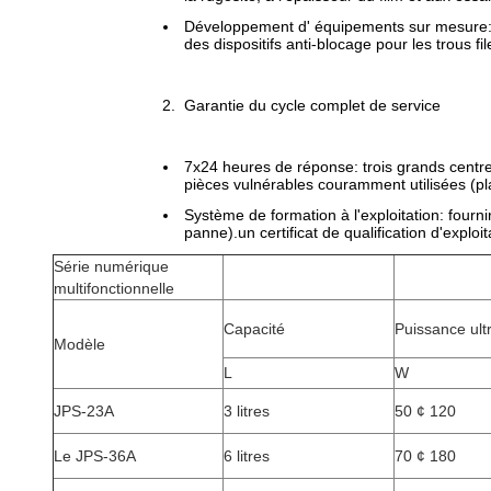
Développement d' équipements sur mesure:Les
des dispositifs anti-blocage pour les trous 
Garantie du cycle complet de service
7x24 heures de réponse: trois grands centres
pièces vulnérables couramment utilisées (pl
Système de formation à l'exploitation: fourn
panne).un certificat de qualification d'explo
Série numérique
multifonctionnelle
Capacité
Puissance ult
Modèle
L
W
JPS-23A
3 litres
50 ¢ 120
Le JPS-36A
6 litres
70 ¢ 180