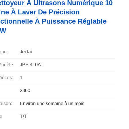
Nettoyeur À Ultrasons Numérique 10
ine À Laver De Précision
nctionnelle À Puissance Réglable
 W
que:
JeiTai
odèle:
JPS-410A:
ièces:
1
2300
aison:
Environ une semaine à un mois
e
T/T