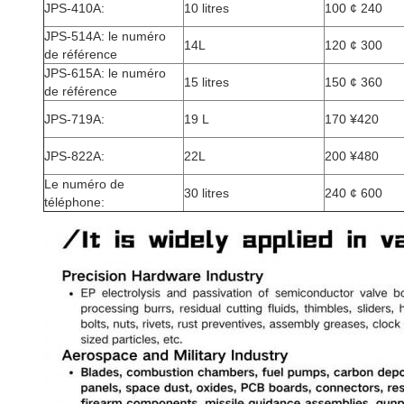
JPS-410A:
10 litres
100 ¢ 240
JPS-514A: le numéro
14L
120 ¢ 300
de référence
JPS-615A: le numéro
15 litres
150 ¢ 360
de référence
JPS-719A:
19 L
170 ¥420
JPS-822A:
22L
200 ¥480
Le numéro de
30 litres
240 ¢ 600
téléphone: