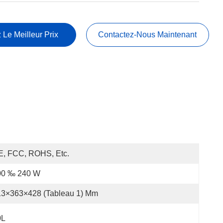
 Le Meilleur Prix
Contactez-Nous Maintenant
E, FCC, ROHS, Etc.
00 ‰ 240 W
13×363×428 (tableau 1) Mm
0L