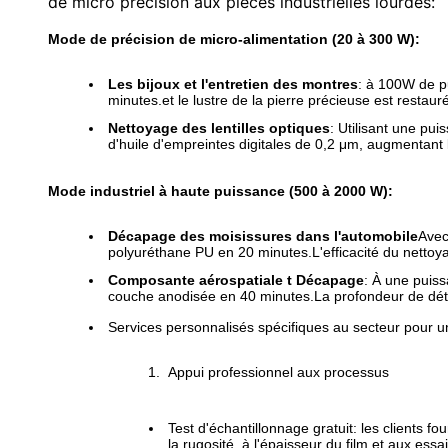
de micro précision aux pièces industrielles lourdes:
Mode de précision de micro-alimentation (20 à 300 W):
Les bijoux et l'entretien des montres
: à 100W de pu
minutes.et le lustre de la pierre précieuse est restau
Nettoyage des lentilles optiques
: Utilisant une pu
d'huile d'empreintes digitales de 0,2 μm, augmentant l
Mode industriel à haute puissance (500 à 2000 W):
Décapage des moisissures dans l'automobile
Avec
polyuréthane PU en 20 minutes.L'efficacité du nettoya
Composante aérospatiale t Décapage
: À une puis
couche anodisée en 40 minutes.La profondeur de dété
Services personnalisés spécifiques au secteur pour 
Appui professionnel aux processus
Test d'échantillonnage gratuit: les clients f
la rugosité, à l'épaisseur du film et aux ess