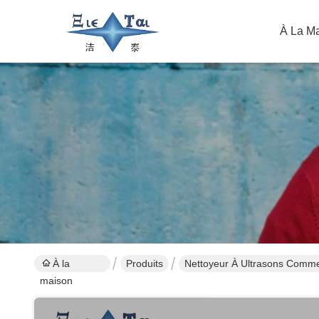
À La M
À la
Produits
Nettoyeur À Ultrasons Comme
maison