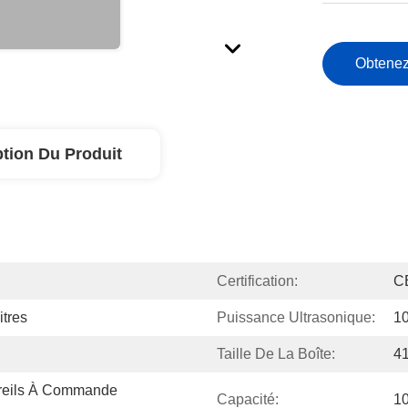
Obtenez
ption Du Produit
Certification:
C
itres
Puissance Ultrasonique:
1
Taille De La Boîte:
4
reils À Commande 
Capacité:
1