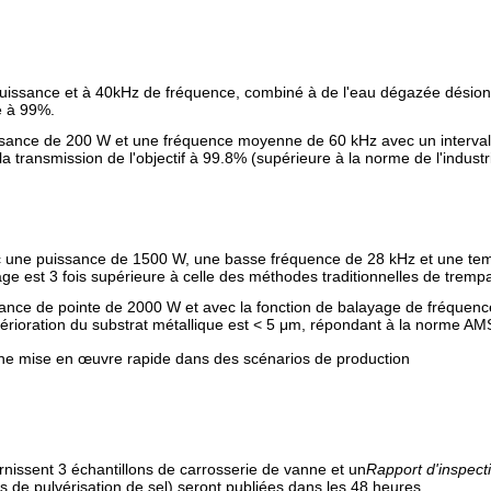
issance et à 40kHz de fréquence, combiné à de l'eau dégazée désionisée
ré à 99%.
issance de 200 W et une fréquence moyenne de 60 kHz avec un intervalle
a transmission de l'objectif à 99.8% (supérieure à la norme de l'indust
 une puissance de 1500 W, une basse fréquence de 28 kHz et une tempé
ge est 3 fois supérieure à celle des méthodes traditionnelles de trem
sance de pointe de 2000 W et avec la fonction de balayage de fréquenc
rioration du substrat métallique est < 5 μm, répondant à la norme AMS
une mise en œuvre rapide dans des scénarios de production
ournissent 3 échantillons de carrosserie de vanne et un
Rapport d'inspect
ais de pulvérisation de sel) seront publiées dans les 48 heures.