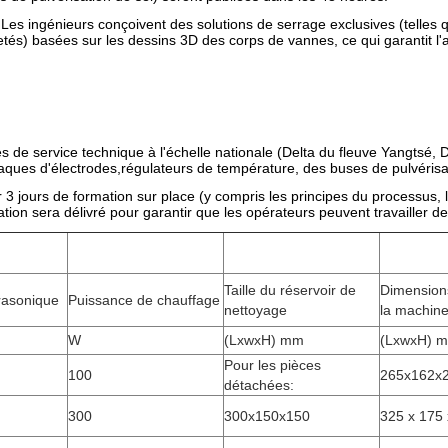
 ingénieurs conçoivent des solutions de serrage exclusives (telles qu
filetés) basées sur les dessins 3D des corps de vannes, ce qui garantit 
 de service technique à l'échelle nationale (Delta du fleuve Yangtsé, D
aques d'électrodes,régulateurs de température, des buses de pulvérisat
ir 3 jours de formation sur place (y compris les principes du processus
itation sera délivré pour garantir que les opérateurs peuvent travailler
Taille du réservoir de
Dimension
rasonique
Puissance de chauffage
nettoyage
la machin
W
(LxwxH) mm
(LxwxH) 
Pour les pièces
100
265x162x
détachées:
300
300x150x150
325 x 175 