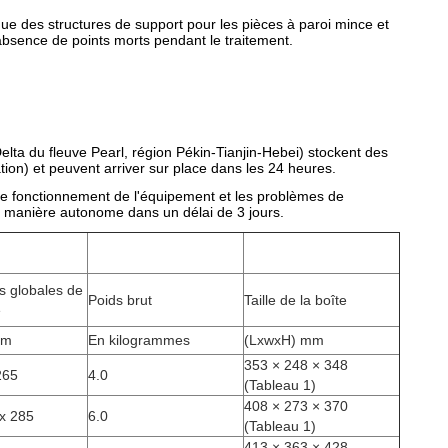
e des structures de support pour les pièces à paroi mince et
l'absence de points morts pendant le traitement.
elta du fleuve Pearl, région Pékin-Tianjin-Hebei) stockent des
ion) et peuvent arriver sur place dans les 24 heures.
, le fonctionnement de l'équipement et les problèmes de
 de manière autonome dans un délai de 3 jours.
s globales de
Poids brut
Taille de la boîte
e
mm
En kilogrammes
(LxwxH) mm
353 × 248 × 348
265
4.0
(Tableau 1)
408 × 273 × 370
x 285
6.0
(Tableau 1)
413 × 363 × 428