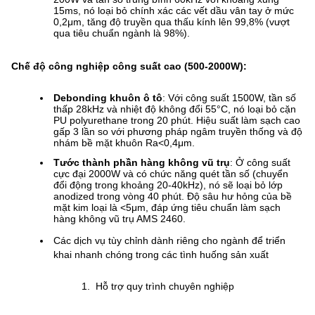
15ms, nó loại bỏ chính xác các vết dầu vân tay ở mức
0,2μm, tăng độ truyền qua thấu kính lên 99,8% (vượt
qua tiêu chuẩn ngành là 98%).
Chế độ công nghiệp công suất cao (500-2000W):
Debonding khuôn ô tô
: Với công suất 1500W, tần số
thấp 28kHz và nhiệt độ không đổi 55°C, nó loại bỏ cặn
PU polyurethane trong 20 phút. Hiệu suất làm sạch cao
gấp 3 lần so với phương pháp ngâm truyền thống và độ
nhám bề mặt khuôn Ra<0,4μm.
Tước thành phần hàng không vũ trụ
: Ở công suất
cực đại 2000W và có chức năng quét tần số (chuyển
đổi động trong khoảng 20-40kHz), nó sẽ loại bỏ lớp
anodized trong vòng 40 phút. Độ sâu hư hỏng của bề
mặt kim loại là <5μm, đáp ứng tiêu chuẩn làm sạch
hàng không vũ trụ AMS 2460.
Các dịch vụ tùy chỉnh dành riêng cho ngành để triển
khai nhanh chóng trong các tình huống sản xuất
Hỗ trợ quy trình chuyên nghiệp