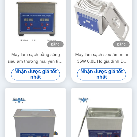
băng
băng
hình
hình
Máy làm sạch bằng sóng
Máy làm sạch siêu âm mini
siêu âm thương mại yên tĩnh
35W 0,8L Hộ gia đình Đa
1.3L Máy làm sạch bằng
dụng Làm sạch sâu Trang
Nhận được giá tốt
Nhận được giá tốt
sóng siêu âm kỹ thuật số
sức Kính mắt Đồng hồ Máy
nhất
nhất
60W Với hẹn giờ đa cấp
cạo râu Răng giả