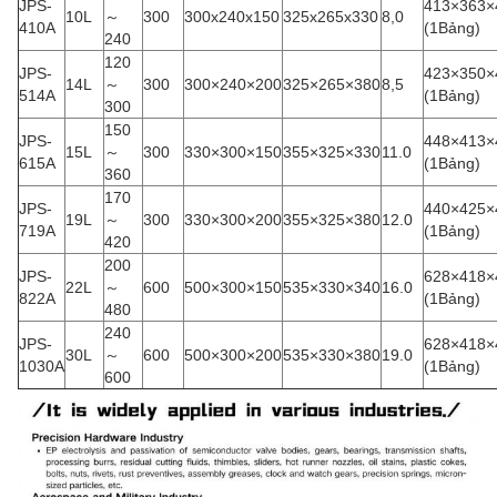
JPS-
413×363×
10L
～
300
300x240x150
325x265x330
8,0
410A
(1Bảng)
240
120
JPS-
423×350×
14L
～
300
300×240×200
325×265×380
8,5
514A
(1Bảng)
300
150
JPS-
448×413×
15L
～
300
330×300×150
355×325×330
11.0
615A
(1Bảng)
360
170
JPS-
440×425×
19L
～
300
330×300×200
355×325×380
12.0
719A
(1Bảng)
420
200
JPS-
628×418×
22L
～
600
500×300×150
535×330×340
16.0
822A
(1Bảng)
480
240
JPS-
628×418×
30L
～
600
500×300×200
535×330×380
19.0
1030A
(1Bảng)
600