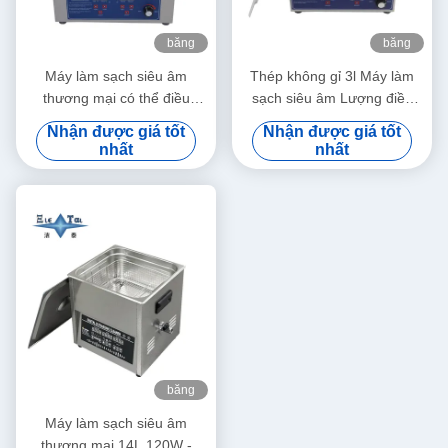
băng
băng
hình
hình
Máy làm sạch siêu âm
Thép không gỉ 3l Máy làm
thương mại có thể điều
sạch siêu âm Lượng điều
chỉnh công suất 6L Máy làm
chỉnh Máy làm sạch siêu âm
Nhận được giá tốt
Nhận được giá tốt
sạch siêu âm kỹ thuật số
nhỏ thông minh
nhất
nhất
70W - 180W
băng
hình
Máy làm sạch siêu âm
thương mại 14L 120W -