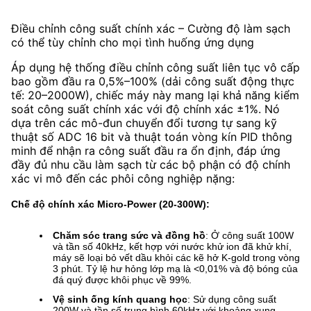
Điều chỉnh công suất chính xác – Cường độ làm sạch
có thể tùy chỉnh cho mọi tình huống ứng dụng
Áp dụng hệ thống điều chỉnh công suất liên tục vô cấp
bao gồm đầu ra 0,5%–100% (dải công suất động thực
tế: 20–2000W), chiếc máy này mang lại khả năng kiểm
soát công suất chính xác với độ chính xác ±1%. Nó
dựa trên các mô-đun chuyển đổi tương tự sang kỹ
thuật số ADC 16 bit và thuật toán vòng kín PID thông
minh để nhận ra công suất đầu ra ổn định, đáp ứng
đầy đủ nhu cầu làm sạch từ các bộ phận có độ chính
xác vi mô đến các phôi công nghiệp nặng:
Chế độ chính xác Micro-Power (20-300W):
Chăm sóc trang sức và đồng hồ
: Ở công suất 100W
và tần số 40kHz, kết hợp với nước khử ion đã khử khí,
máy sẽ loại bỏ vết dầu khỏi các kẽ hở K-gold trong vòng
3 phút. Tỷ lệ hư hỏng lớp mạ là <0,01% và độ bóng của
đá quý được khôi phục về 99%.
Vệ sinh ống kính quang học
: Sử dụng công suất
200W và tần số trung bình 60kHz với khoảng xung