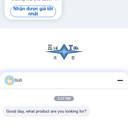
300W Máy làm sạch siêu âm
Nhận được giá tốt
thông minh
nhất
Truyền thông xã hội
liuli
3:57 PM
Liên lạc nhanh
Điện thoại
Good day, what product are you looking for?
86-13823313140