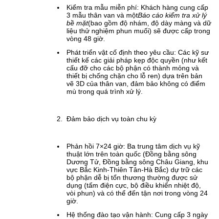
Kiểm tra mẫu miễn phí: Khách hàng cung cấp
3 mẫu thân van và một
Báo cáo kiểm tra xử lý
bề mặt
(bao gồm độ nhám, độ dày màng và dữ
liệu thử nghiệm phun muối) sẽ được cấp trong
vòng 48 giờ.
Phát triển vật cố định theo yêu cầu: Các kỹ sư
thiết kế các giải pháp kẹp độc quyền (như kết
cấu đỡ cho các bộ phận có thành mỏng và
thiết bị chống chặn cho lỗ ren) dựa trên bản
vẽ 3D của thân van, đảm bảo không có điểm
mù trong quá trình xử lý.
Đảm bảo dịch vụ toàn chu kỳ
Phản hồi 7×24 giờ: Ba trung tâm dịch vụ kỹ
thuật lớn trên toàn quốc (Đồng bằng sông
Dương Tử, Đồng bằng sông Châu Giang, khu
vực Bắc Kinh-Thiên Tân-Hà Bắc) dự trữ các
bộ phận dễ bị tổn thương thường được sử
dụng (tấm điện cực, bộ điều khiển nhiệt độ,
vòi phun) và có thể đến tận nơi trong vòng 24
giờ.
Hệ thống đào tạo vận hành: Cung cấp 3 ngày