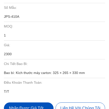
Số Mẫu:
JPS-410A
MOQ:
1
Giá:
2300
Chi Tiết Bao Bì:
Bao bì: Kích thước máy carton: 325 × 265 × 330 mm
Điều Khoản Thanh Toán:
T/T
Nhận Được Giá Tốt Nhất
Liên Hệ Với Chúng Tôi