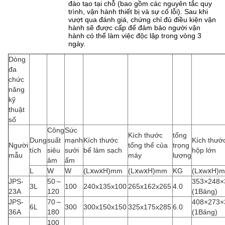
đào tạo tại chỗ (bao gồm các nguyên tắc quy
trình, vận hành thiết bị và sự cố lỗi). Sau khi
vượt qua đánh giá, chứng chỉ đủ điều kiện vận
hành sẽ được cấp để đảm bảo người vận
hành có thể làm việc độc lập trong vòng 3
ngày.
Dòng
đa
chức
năng
kỹ
thuật
số
Công
Sức
Kích thước
tổng
Dung
suất
mạnh
Kích thước
Kích thướ
Người
tổng thể của
trọng
tích
siêu
sưởi
bể làm sạch
hộp lớn
mẫu
máy
lượng
âm
ấm
L
W
W
(LⅹwⅹH)mm
(LⅹwⅹH)mm
KG
(LⅹwⅹH)
JPS-
50～
353×248×
3L
100
240x135x100
265x162x265
4.0
23A
120
(1Bảng)
JPS-
70～
408×273×
6L
300
300x150x150
325x175x285
6.0
36A
180
(1Bảng)
100