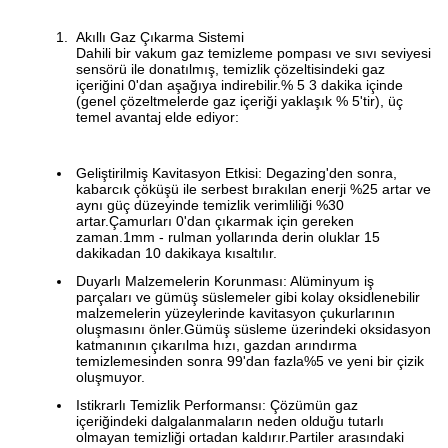
Akıllı Gaz Çıkarma Sistemi
Dahili bir vakum gaz temizleme pompası ve sıvı seviyesi
sensörü ile donatılmış, temizlik çözeltisindeki gaz
içeriğini 0'dan aşağıya indirebilir.% 5 3 dakika içinde
(genel çözeltmelerde gaz içeriği yaklaşık % 5'tir), üç
temel avantaj elde ediyor:
Geliştirilmiş Kavitasyon Etkisi: Degazing'den sonra,
kabarcık çöküşü ile serbest bırakılan enerji %25 artar ve
aynı güç düzeyinde temizlik verimliliği %30
artar.Çamurları 0'dan çıkarmak için gereken
zaman.1mm - rulman yollarında derin oluklar 15
dakikadan 10 dakikaya kısaltılır.
Duyarlı Malzemelerin Korunması: Alüminyum iş
parçaları ve gümüş süslemeler gibi kolay oksidlenebilir
malzemelerin yüzeylerinde kavitasyon çukurlarının
oluşmasını önler.Gümüş süsleme üzerindeki oksidasyon
katmanının çıkarılma hızı, gazdan arındırma
temizlemesinden sonra 99'dan fazla%5 ve yeni bir çizik
oluşmuyor.
Istikrarlı Temizlik Performansı: Çözümün gaz
içeriğindeki dalgalanmaların neden olduğu tutarlı
olmayan temizliği ortadan kaldırır.Partiler arasındaki