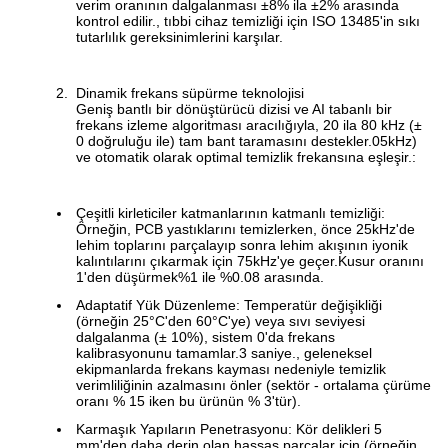
verim oranının dalgalanması ±8% ila ±2% arasında
kontrol edilir., tıbbi cihaz temizliği için ISO 13485'in sıkı
tutarlılık gereksinimlerini karşılar.
Dinamik frekans süpürme teknolojisi
Geniş bantlı bir dönüştürücü dizisi ve AI tabanlı bir
frekans izleme algoritması aracılığıyla, 20 ila 80 kHz (±
0 doğruluğu ile) tam bant taramasını destekler.05kHz)
ve otomatik olarak optimal temizlik frekansına eşleşir.:
Çeşitli kirleticiler katmanlarının katmanlı temizliği:
Örneğin, PCB yastıklarını temizlerken, önce 25kHz'de
lehim toplarını parçalayıp sonra lehim akışının iyonik
kalıntılarını çıkarmak için 75kHz'ye geçer.Kusur oranını
1'den düşürmek%1 ile %0.08 arasında.
Adaptatif Yük Düzenleme: Temperatür değişikliği
(örneğin 25°C'den 60°C'ye) veya sıvı seviyesi
dalgalanma (± 10%), sistem 0'da frekans
kalibrasyonunu tamamlar.3 saniye., geleneksel
ekipmanlarda frekans kayması nedeniyle temizlik
verimliliğinin azalmasını önler (sektör - ortalama çürüme
oranı % 15 iken bu ürünün % 3'tür).
Karmaşık Yapıların Penetrasyonu: Kör delikleri 5
mm'den daha derin olan hassas parçalar için (örneğin