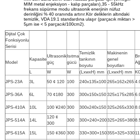
MIM metal enjeksiyon - kalıp parçaları),35 - 55kHz
frekans süpürme modu ultrasonik enerjinin nüfuz
derinliğini % 40 oranında artırır.Kör deliklerin altındaki
temizlik, VDA 19.1 standardına ulaşır (parçacık miktarı >
5μm ise < 5 parçacık/100cm2).
Dijital Çok
Fonksiyonlu
Serisi
Temizlik
Makinenin
Ultrasonik
Isıtma
Br
Kapasite
tankının
genel
Model
güç
gücü
Ağ
boyutu
boyutları
L
W
W
(LxwxH) mm
(LxwxH) mm
K
JPS-23A
3L
50 ¢ 120
100
240x135x100
265x162x265
4.
JPS-36A
6L
70 ¢180
300
300x150x150
325x175x285
6.
JPS-410A
10L
100 ¥240
300
300x240x150
325x265x330
8.
120 ¢
JPS-514A
14L
300
300×240×200
325×265×380
8.
300
JPS-615A
15L
150 ¢360
300
330×300×150
355×325×330
11