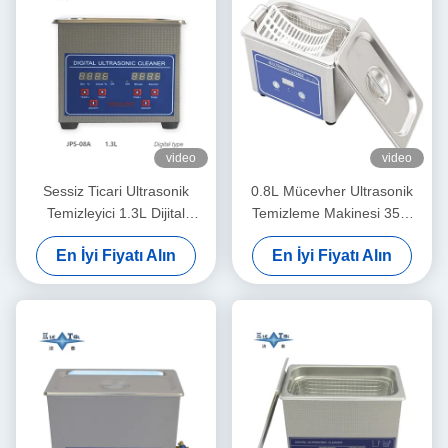
video
video
Sessiz Ticari Ultrasonik
0.8L Mücevher Ultrasonik
Temizleyici 1.3L Dijital
Temizleme Makinesi 35W
Ultrasonik Temizleme
Gözlükler Ultrasonik
En İyi Fiyatı Alın
En İyi Fiyatı Alın
Makinesi
Temizleyici