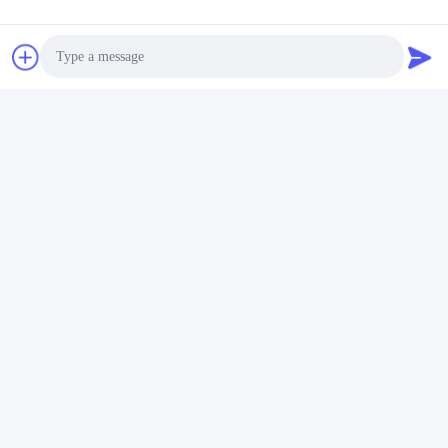
temizleyici 120W - 300W
akıllı ultrasonik temizleyici
En İyi Fiyatı Alın
Photo
Video Call
Audio Call
Sosyal Medya
Hızlı iletişim
Tel
86-13823313140