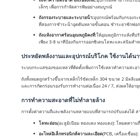
เล็กๆ เพื่อการกําจัดสารพิษอย่างสมบูรณ์
ถังกรองระบายและระบายน้ํา:
อุปกรณ์พร้อมกับกรองระบ
ที่สองการชําระน้ําอุดตันหลายขั้นตอน ชําระยาซักฟอกแล
ถังแห้งอากาศร้อนอุณหภูมิคงที่:
ให้อุณหภูมิการแห้งที่
เพียง 3-8 นาทีป้องกันการออกซิเดนโลหะและสนิมสํ
ประหยัดพลังงานและอุปกรณ์บริโภค ใช้งานได้นา
ระบบกระแสของของเหลวที่ติดตั้งเพิ่มการใช้เหลวทําความสะอาด
ถังทั้งหมดถูกสร้างขึ้นจากเหล็กไร้ขัดเหล็ก 304 ขนาด 2 มิลลิเม
และการกัดกร่อนรองรับการทํางานต่อเนื่อง 24 / 7, ส่งผลให้
การทําความสะอาดที่ไม่ทําลายล้าง
การตั้งค่าความถี่และพลังงานหลายแบบที่สามารถปรับแต่งได้ สาม
โลหะอ่อน
(อะลูมิเนียม ทองแดง ทองแดง): โหมดความถี่
อะไหล่อิเล็กทรอนิกส์ความละเอียด
(PCB, เครื่องเชื่อม