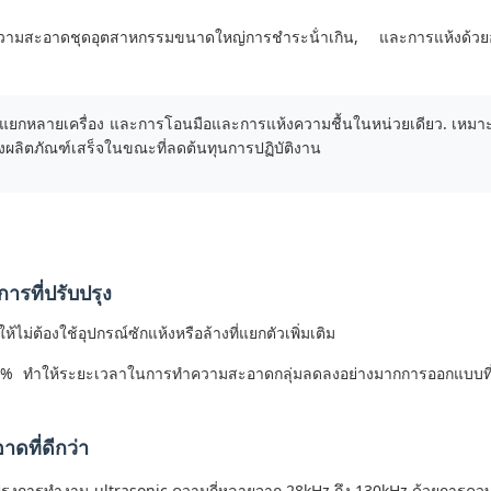
ําความสะอาดชุดอุตสาหกรรมขนาดใหญ่การชําระน้ําเกิน, และการแห้งด้
กแยกหลายเครื่อง และการโอนมือและการแห้งความชื้นในหน่วยเดียว. เหมาะ
งผลิตภัณฑ์เสร็จในขณะที่ลดต้นทุนการปฏิบัติงาน
ารที่ปรับปรุง
ห้ไม่ต้องใช้อุปกรณ์ซักแห้งหรือล้างที่แยกตัวเพิ่มเติม
% ทําให้ระยะเวลาในการทําความสะอาดกลุ่มลดลงอย่างมากการออกแบบที่ค
าดที่ดีกว่า
บปรุงการทํางาน ultrasonic ความถี่หลายจาก 28kHz ถึง 130kHz ด้วยการ