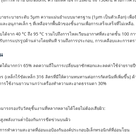
ายระบายระดับ 5μm ความแม่นยําแบบมาตรฐาน (1μm เป็นตัวเลือก) เพื่อจับสาร
ะอนุภาคเล็ก ๆ ที่เหลือจากพื้นผิวของชิ้นงานเพื่อการเสร็จเสร็จที่ไม่เหลือ.
ปรับได้จาก 40 °C ถึง 95 °C รวมไปถึงการไหลเวียนอากาศที่สะอาดชั้น 100 กา
าหรับการแปรรูปด้านล่างโดยทันที รวมถึงการประกอบ, การเคลือบและการต
น
ได้มากกว่า 65% ลดความถี่ในการเปลี่ยนยาซักฟอกและลดค่าใช้จ่ายรายปีขอ
ตร (เหล็กไร้ขัดเหล็ก 316 ลิตรที่มีให้ความทนทานต่อการกัดสนิมที่เพิ่มขึ้น
อายุการใช้งานยาวนานกว่าเครื่องทําความสะอาดธรรมดา 30%
ารถรองรับวัสดุชิ้นงานที่หลากหลายได้โดยไม่ต้องเสียผิว:
สูงพลังงานต่ําป้องกันการขีดข่วนบนผิว
): การทําความสะอาดที่อ่อนแอป้องกันองค์ประกอบอิเล็กทรอนิกส์ที่อ่อนโยน