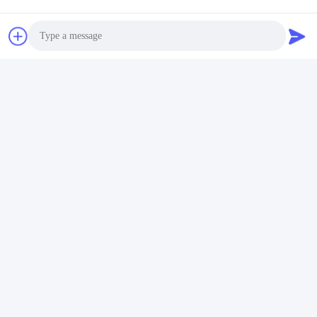
Photo
เครื่องซักผ้า ultrasonic 3 มิติ
Video Call
30KW เครื่องซักผ้า ultrasonic
40KHZ
Audio Call
หา ราคา ที่ ดี ที่สุด