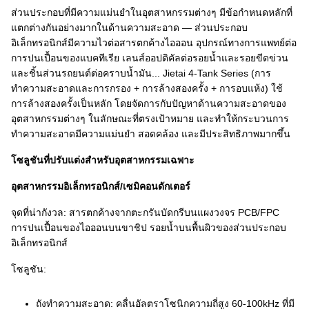
ส่วนประกอบที่มีความแม่นยำในอุตสาหกรรมต่างๆ มีข้อกำหนดหลักที่
แตกต่างกันอย่างมากในด้านความสะอาด — ส่วนประกอบ
อิเล็กทรอนิกส์มีความไวต่อสารตกค้างไอออน อุปกรณ์ทางการแพทย์ต่อ
การปนเปื้อนของแบคทีเรีย เลนส์ออปติคัลต่อรอยน้ำและรอยขีดข่วน
และชิ้นส่วนรถยนต์ต่อคราบน้ำมัน... Jietai 4-Tank Series (การ
ทำความสะอาดและการกรอง + การล้างสองครั้ง + การอบแห้ง) ใช้
การล้างสองครั้งเป็นหลัก โดยจัดการกับปัญหาด้านความสะอาดของ
อุตสาหกรรมต่างๆ ในลักษณะที่ตรงเป้าหมาย และทำให้กระบวนการ
ทำความสะอาดมีความแม่นยำ สอดคล้อง และมีประสิทธิภาพมากขึ้น
โซลูชันที่ปรับแต่งสำหรับอุตสาหกรรมเฉพาะ
อุตสาหกรรมอิเล็กทรอนิกส์/เซมิคอนดักเตอร์
จุดที่น่ากังวล: สารตกค้างจากตะกรันบัดกรีบนแผงวงจร PCB/FPC
การปนเปื้อนของไอออนบนขาชิป รอยน้ำบนพื้นผิวของส่วนประกอบ
อิเล็กทรอนิกส์
โซลูชัน:
ถังทำความสะอาด: คลื่นอัลตราโซนิกความถี่สูง 60-100kHz ที่มี