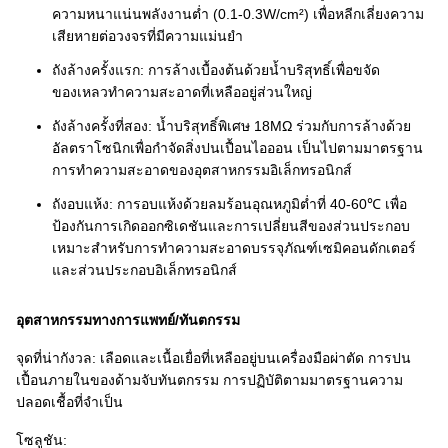
ความหนาแน่นพลังงานต่ำ (0.1-0.3W/cm²) เพื่อหลีกเลี่ยงความ
เสียหายต่อวงจรที่มีความแม่นยำ
ถังล้างครั้งแรก: การล้างเบื้องต้นด้วยน้ำบริสุทธิ์เพื่อขจัด
ของเหลวทำความสะอาดที่เหลืออยู่ส่วนใหญ่
ถังล้างครั้งที่สอง: น้ำบริสุทธิ์พิเศษ 18MΩ ร่วมกับการล้างด้วย
อัลตราโซนิกเพื่อกำจัดสิ่งปนเปื้อนไอออน เป็นไปตามมาตรฐาน
การทำความสะอาดของอุตสาหกรรมอิเล็กทรอนิกส์
ถังอบแห้ง: การอบแห้งด้วยลมร้อนอุณหภูมิต่ำที่ 40-60℃ เพื่อ
ป้องกันการเกิดออกซิเดชันและการเปลี่ยนสีของส่วนประกอบ
เหมาะสำหรับการทำความสะอาดบรรจุภัณฑ์เซมิคอนดักเตอร์
และส่วนประกอบอิเล็กทรอนิกส์
อุตสาหกรรมทางการแพทย์/ทันตกรรม
จุดที่น่ากังวล: เลือดและเนื้อเยื่อที่เหลืออยู่บนเครื่องมือผ่าตัด การปน
เปื้อนภายในของด้ามจับทันตกรรม การปฏิบัติตามมาตรฐานความ
ปลอดเชื้อที่จำเป็น
โซลูชัน: