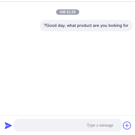
11:29 AM
Good day, what product are you looking for?
0.8L جواهرات دستگاه تمیز کردن فوق صوتی 35W عینک پاک
کننده فوق صوتی
تمیز کننده اولتراسونیک تجاری
2025-11-07
261 نظرات