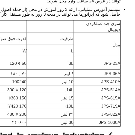
توانند در عرض 24 ساعت وارد محل شوند.
سیستم آموزش عملیاتی: ارائه 3 روز آموزش د
حاصل شود که اپراتورها می توانند در مدت 3 روز به طور مستقل کار کنند..
سری چند عملکردی
دیجیتال
ظرفیت
قدرت فوق صوت
مدل
W
L
50 ¢ 120
3L
JPS-23A
JPS-36A
۶ لیتر
۷۰ ٫ ۱۸۰
JPS-410A
10 لیتر
100240
120 ¢ 300
14L
JPS-514A
JPS-615A
15 لیتر
150 ¢360
170 ¥420
19L
JPS-719A
JPS-822A
۲۲ لیتر
200 ¥ 480
JPS-1030A
30 لیتر
۲۴۰۶۰۰