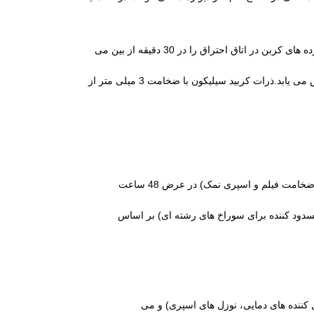
: 1800W قدرت + 28kHz نوسان فرکانس پایین، همراه با یک محلول تمیز کننده degassed در دمای ثابت 65°C، لایه سپرده های کربن در اتاق احتراق را در 30 دقیقه از بین می
: 2000W قدرت اوج + 35-50kHz فرکانس پویا پاک کردن. پس از گاز زدایی بهره وری تمیز کردن 40٪ افزایش می یابد.ذرات کربید سیلیکون با ضخامت 3 میلی متر از
(از جمله داده های آزمایش خشکی، ضخامت فیلم و اسپری نمک) در عرض 48 ساعت
سدود کننده برای سوراخ های رشته ای) بر اساس
رل کننده های دمایی، نوزل های اسپری) و می