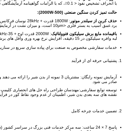
با انحراف تشخیص نفوذ < 0.1٪، که با الزامات گواهینامه آزمایشگاهی ISO 17025 مطابقت دارد.
حالت تمیز کردن سنگین صنعتی (500-2000W):
حذف کربن از سیلندر موتور
برد.عمق آسیب به بستر فلزی <10μm است، و میزان نشت در آزمایش مهر و موم بطری پس از تمیز کردن 60٪ کاهش می یابد.
باقیمانده مایع برش سیلیکون فتوولتائیک
لبه وافره سیلیکون در 15 دقیقه، افزایش نرخ بهره وری وافل های برش شده از 88٪ به 96٪.
خدمات سفارشی مخصوص به صنعت برای پیاده سازی سریع در سناریوه
پشتیبانی حرفه ای از فرآیند
آزمایش نمونه رایگان: مشتریان 3 نمونه از بدن شیر را ارائه می دهند و یک نمونه از
صادر می شود.
توسعه توابع سفارشی:مهندسان طراحی راه حل های انحصاری کلیمپ (ما
نقشه های سه بعدی بدن شیر، اطمینان از عدم وجود نقاط کور در فرآین
تضمین خدمات چرخه کامل
پاسخ 7 × 24 ساعت: سه مرکز خدمات فنی بزرگ در سراسر کشور