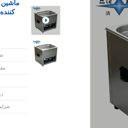
کننده
شم
مقد
زم
شرایط