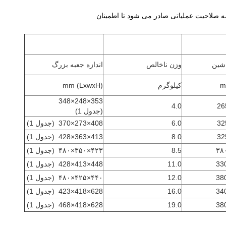
گواهینامه صلاحیت عملیاتی صادر می شود تا اطمینان
اشین
وزن ناخالص
اندازه جعبه بزرگ
کیلوگرم
(LxwxH) mm
353×248×348
4.0
26
(جدول 1)
32
6.0
408×273×370
(جدول 1)
32
8.0
413×363×428
(جدول 1)
8.5
۴۲۳×۳۵۰×۴۸۰
(جدول 1)
11.0
448×413×428
(جدول 1)
12.0
۴۴۰×۴۲۵×۴۸۰
(جدول 1)
16.0
628×418×423
(جدول 1)
19.0
628×418×468
(جدول 1)