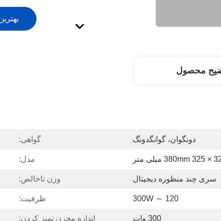
بهترین
ضیح محصول
دونگوان، گوانگدونگ
گواهی:
380mm 325 × میلی متر
مدل:
سری چند منظوره دیجیتال
وزن ناخالص:
120 ～ 300W
ظرفیت:
300 وات
اندازه مخزن تمیز کردن: