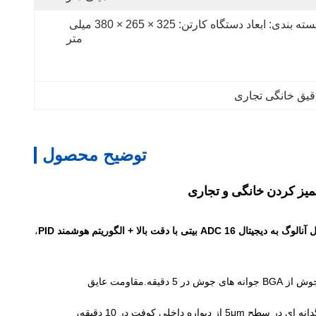
بسته بندی: ابعاد دستگاه کارتن: 325 × 265 × 380 میلی 
متر
قیق خانگی تجاری
توضیح محصول
گ به دیجیتال ADC 16 بیتی با دقت بالا + الگوریتم هوشمند PID
،
: 150W قدرت + 60kHz فرکانس متوسط پاک کردن، در ترکیب با آب دیونیزه گازی شده، حذف جریان باقیمانده جوش از BGA جوانه های جوش در 5 دقیقه.مقاومت عایق
: 200W قدرت + 40kHz فرکانس پایدار. پس از گاز زدایی، آستانه حفاری محلول 30٪ کاهش می یابد.باقی مانده های رنگدانه ای در سطح 5μm از دیواره داخلی کوفت در 10 دقیقه،