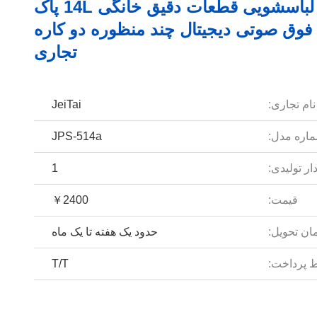
ماشین لباسشویی قطعات دقیق خانگی 14L پاک
 فوق صوتی دیجیتال چند منظوره دو کاره
تجاری
نام تجاری:
JeiTai
اره مدل:
JPS-514a
ار تولیدی:
1
قیمت:
￥2400
ان تحویل:
حدود یک هفته تا یک ماه
 پرداخت:
T/T