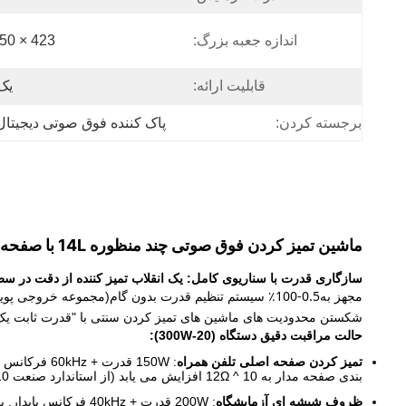
اندازه جعبه بزرگ:
423 × 350 × 480 (1Table) میلی متر
قابلیت ارائه:
یک و
برجسته کردن:
پاک کننده فوق صوتی دیجیتال 4L
ماشین تمیز کردن فوق صوتی چند منظوره 14L با صفحه نمایش دیجیتال + تنظیم فرکانس پاک کردن ، دو منظوره برای تمیز کردن خانگی و تجاری
سازگاری قدرت با سناریوی کامل: یک انقلاب تمیز کننده از دقت در 
0.5-100٪ سیستم تنظیم قدرت بدون گام
مجهز به
(مجموعه خروجی پویا از 20-2000W) ، آن را به دست می آورد ± 1٪ کنترل دقت
شکستن محدودیت های ماشین های تمیز کردن سنتی با "قدرت ثابت یک 
حالت مراقبت دقیق دستگاه (20-300W):
تمیز کردن صفحه اصلی تلفن همراه
بندی صفحه مدار به 10 ^ 12Ω افزایش می یابد (از استاندارد صنعت 10 ^ 10Ω فراتر می رود)، اجتناب از خطرات کوتاه مدت.
ظروف شیشه ای آزمایشگاه