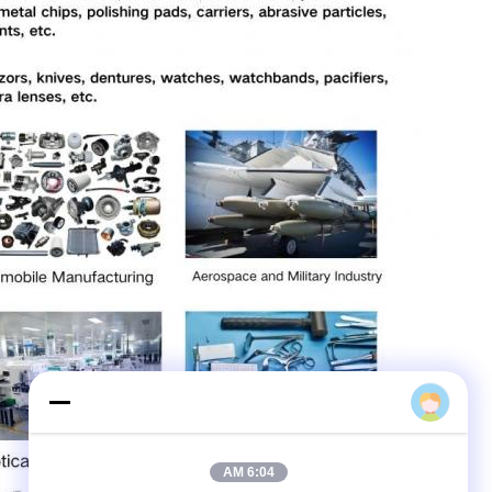
liuli
6:04 AM