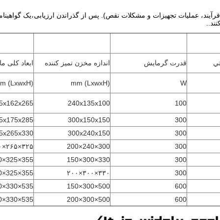
ر محل (از جمله اصول فرآیند، عملیات تجهیزات و مشکلات نقص). پس از گذراندن ارزیابی،یک 
ي
قدرت گرمایش
اندازه مخزن تمیز کننده
ابعاد کلی م
(LxwxH) mm
(LxwxH) mm
W
5x162x265
240x135x100
100
5x175x285
300x150x150
300
5x265x330
300x240x150
300
۳۲۵×۲۶۵×۳۸۰
300×240×200
300
355×325×330
330×300×150
300
355×325×380
۳۳۰×۳۰۰×۲۰۰
300
535×330×340
500×300×150
600
535×330×380
500×300×200
600