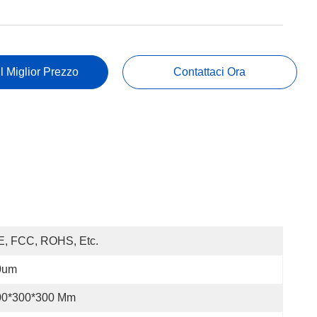
Il Miglior Prezzo
Contattaci Ora
E, FCC, ROHS, Etc.
0um
00*300*300 Mm