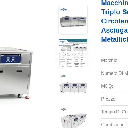
Macchina
Triplo S
Circola
Asciugat
Metallic
Marchio:
Numero Di M
MOQ:
Prezzo:
Tempo Di Co
Condizioni D