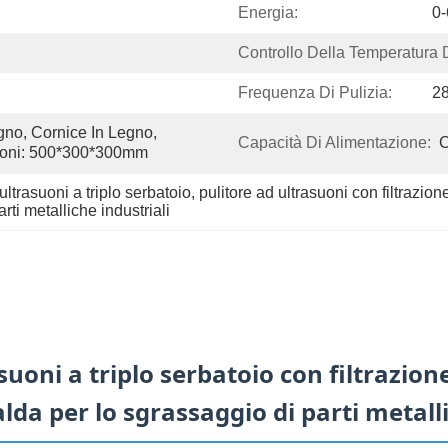
Energia:
0
Controllo Della Temperatura D
Frequenza Di Pulizia:
2
no, Cornice In Legno, 
Capacità Di Alimentazione:
C
sioni: 500*300*300mm
ltrasuoni a triplo serbatoio
, 
pulitore ad ultrasuoni con filtrazion
rti metalliche industriali
uoni a triplo serbatoio con filtrazione
lda per lo sgrassaggio di parti metall