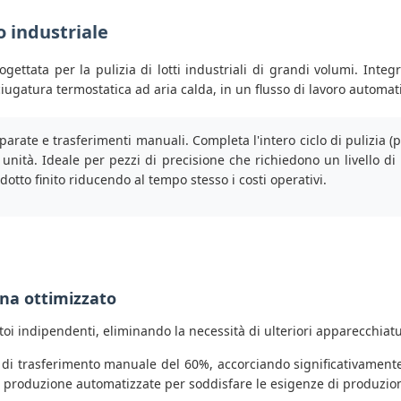
lo industriale
gettata per la pulizia di lotti industriali di grandi volumi. Integ
sciugatura termostatica ad aria calda, in un flusso di lavoro automat
ate e trasferimenti manuali. Completa l'intero ciclo di pulizia (pul
a unità. Ideale per pezzi di precisione che richiedono un livello 
dotto finito riducendo al tempo stesso i costi operativi.
cina ottimizzato
oi indipendenti, eliminando la necessità di ulteriori apparecchiat
i di trasferimento manuale del 60%, accorciando significativamente 
 produzione automatizzate per soddisfare le esigenze di produzione