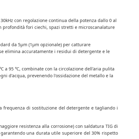
30kHz con regolazione continua della potenza dallo 0 al
profondità fori ciechi, spazi stretti e microscanalature
tandard da 5μm (1μm opzionale) per catturare
se elimina accuratamente i residui di detergente e le
℃ a 95 ℃, combinate con la circolazione dell'aria pulita
 segni d'acqua, prevenendo l'ossidazione del metallo e la
 la frequenza di sostituzione del detergente e tagliando i
 maggiore resistenza alla corrosione) con saldatura TIG di
7, garantendo una durata utile superiore del 30% rispetto