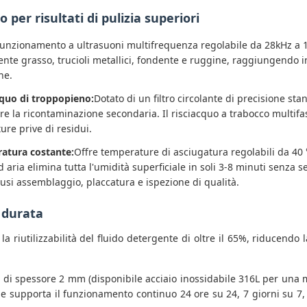
 per risultati di pulizia superiori
unzionamento a ultrasuoni multifrequenza regolabile da 28kHz a 1
te grasso, trucioli metallici, fondente e ruggine, raggiungendo in 
ne.
acquo di troppopieno:
Dotato di un filtro circolante di precisione s
e la ricontaminazione secondaria. Il risciacquo a trabocco multifa
ture prive di residui.
ratura costante:
Offre temperature di asciugatura regolabili da 40 
ad aria elimina tutta l'umidità superficiale in soli 3-8 minuti senza
lusi assemblaggio, placcatura e ispezione di qualità.
 durata
la riutilizzabilità del fluido detergente di oltre il 65%, riducendo
304 di spessore 2 mm (disponibile acciaio inossidabile 316L per una
ione supporta il funzionamento continuo 24 ore su 24, 7 giorni su 