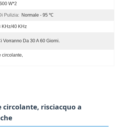
-600 W*2
i Pulizia:
Normale - 95 ℃
8 KHz/40 KHz
i Vorranno Da 30 A 60 Giorni.
e circolante
, 
 circolante, risciacquo a
iche