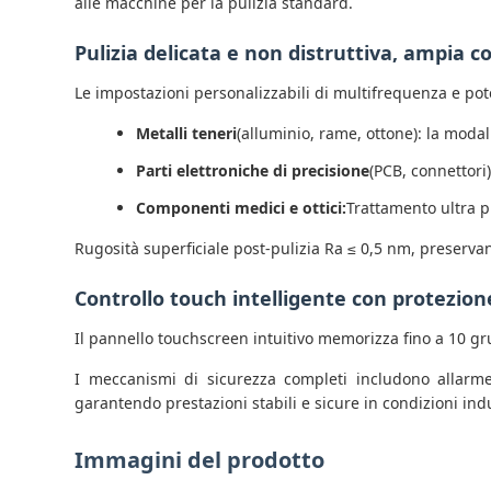
alle macchine per la pulizia standard.
Pulizia delicata e non distruttiva, ampia c
Le impostazioni personalizzabili di multifrequenza e pote
Metalli teneri
(alluminio, rame, ottone): la modal
Parti elettroniche di precisione
(PCB, connettori)
Componenti medici e ottici:
Trattamento ultra p
Rugosità superficiale post-pulizia Ra ≤ 0,5 nm, preserva
Controllo touch intelligente con protezion
Il pannello touchscreen intuitivo memorizza fino a 10 gr
I meccanismi di sicurezza completi includono allarme 
garantendo prestazioni stabili e sicure in condizioni indust
Immagini del prodotto