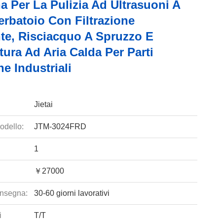
 Per La Pulizia Ad Ultrasuoni A
erbatoio Con Filtrazione
nte, Risciacquo A Spruzzo E
ura Ad Aria Calda Per Parti
he Industriali
Jietai
odello:
JTM-3024FRD
1
￥27000
nsegna:
30-60 giorni lavorativi
i
T/T