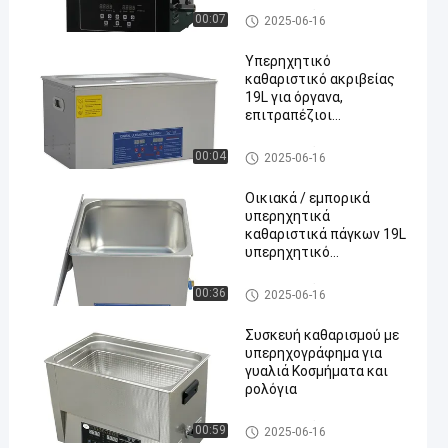
καθαρισμού 28kHz 40kHz
Καθαριστικό υπερήχων αυτο
00:07
2025-06-16
κινήτου
Υπερηχητικό
καθαριστικό ακριβείας
19L για όργανα,
επιτραπέζιοι
υπερηχητικοί
καθαριστές 420W για
Καθαριστικό υπερήχων αυτο
00:04
2025-06-16
λουράκια ρολογιών
κινήτου
Οικιακά / εμπορικά
υπερηχητικά
καθαριστικά πάγκων 19L
υπερηχητικό
καθαριστικό για
οδοντοστοιχίες
Καθαριστικό υπερήχων αυτο
00:36
2025-06-16
κινήτου
Συσκευή καθαρισμού με
υπερηχογράφημα για
γυαλιά Κοσμήματα και
ρολόγια
Καθαριστικό υπερήχων αυτο
00:59
2025-06-16
κινήτου