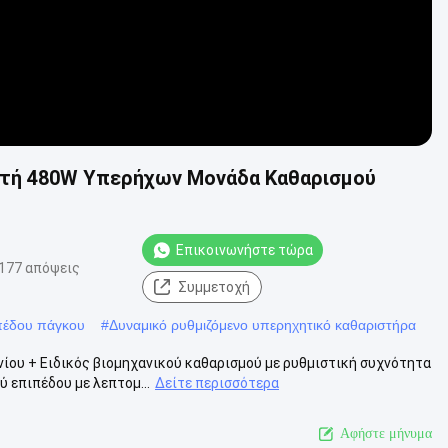
στή 480W Υπερήχων Μονάδα Καθαρισμού
Επικοινωνήστε τώρα
177 απόψεις
Συμμετοχή
ιπέδου πάγκου
#
Δυναμικό ρυθμιζόμενο υπερηχητικό καθαριστήρα
ίου + Ειδικός βιομηχανικού καθαρισμού με ρυθμιστική συχνότητα
 επιπέδου με λεπτομ...
Δείτε περισσότερα
Αφήστε μήνυμα