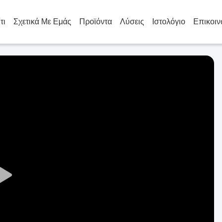
τι
Σχετικά Με Εμάς
Προϊόντα
Λύσεις
Ιστολόγιο
Επικοιν
Play
Video