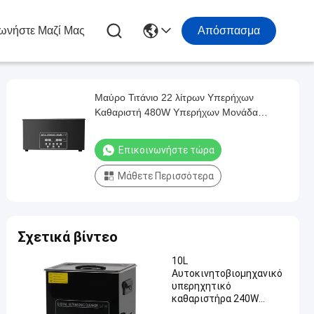
ωνήστε Μαζί Μας
Απόσπασμα
Μαύρο Τιτάνιο 22 λίτρων Υπερήχων
Καθαριστή 480W Υπερήχων Μονάδα
Καθαρισμού Πολυσυχνότητας Ρυθμίσιμη
Επικοινωνήστε τώρα
Μάθετε Περισσότερα
Σχετικά βίντεο
10L
Αυτοκινητοβιομηχανικό
υπερηχητικό
καθαριστήρα 240W
Υπερηχητικές συσκευές