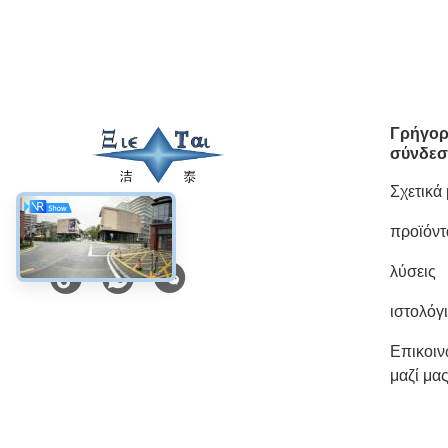
Γρήγορ
σύνδεσ
Σχετικά
προϊόντ
Κοινωνικά Μέσα
λύσεις
ιστολόγ
Επικοι
μαζί μα