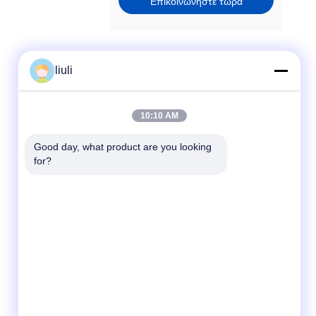
Επικοινωνήστε τώρα
liuli
Γρήγορη επικοινωνία
10:10 AM
Τηλεφώνημα
86-13823313140
Good day, what product are you looking 
for?
Ηλεκτρονικό
leonard@jietaisonic.com
Διεύθυνση
2ος όροφος, μονάδα 2, κτίριο 16, αριθ. 7,
Λεωφόρος Επιστήμης και Τεχνολογίας, πόλη
Houjie, πόλη Dongguan, επαρχία Guangdong