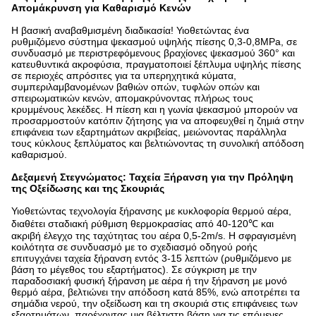
Απομάκρυνση για Καθαρισμό Κενών
Η βασική αναβαθμισμένη διαδικασία! Υιοθετώντας ένα
ρυθμιζόμενο σύστημα ψεκασμού υψηλής πίεσης 0,3-0,8MPa, σε
συνδυασμό με περιστρεφόμενους βραχίονες ψεκασμού 360° και
κατευθυντικά ακροφύσια, πραγματοποιεί ξέπλυμα υψηλής πίεσης
σε περιοχές απρόσιτες για τα υπερηχητικά κύματα,
συμπεριλαμβανομένων βαθιών οπών, τυφλών οπών και
σπειρωματικών κενών, απομακρύνοντας πλήρως τους
κρυμμένους λεκέδες. Η πίεση και η γωνία ψεκασμού μπορούν να
προσαρμοστούν κατόπιν ζήτησης για να αποφευχθεί η ζημιά στην
επιφάνεια των εξαρτημάτων ακριβείας, μειώνοντας παράλληλα
τους κύκλους ξεπλύματος και βελτιώνοντας τη συνολική απόδοση
καθαρισμού.
Δεξαμενή Στεγνώματος: Ταχεία Ξήρανση για την Πρόληψη
της Οξείδωσης και της Σκουριάς
Υιοθετώντας τεχνολογία ξήρανσης με κυκλοφορία θερμού αέρα,
διαθέτει σταδιακή ρύθμιση θερμοκρασίας από 40-120℃ και
ακριβή έλεγχο της ταχύτητας του αέρα 0,5-2m/s. Η σφραγισμένη
κοιλότητα σε συνδυασμό με το σχεδιασμό οδηγού ροής
επιτυγχάνει ταχεία ξήρανση εντός 3-15 λεπτών (ρυθμιζόμενο με
βάση το μέγεθος του εξαρτήματος). Σε σύγκριση με την
παραδοσιακή φυσική ξήρανση με αέρα ή την ξήρανση με μονό
θερμό αέρα, βελτιώνει την απόδοση κατά 85%, ενώ αποτρέπει τα
σημάδια νερού, την οξείδωση και τη σκουριά στις επιφάνειες των
εξαρτημάτων, παρέχοντας μια βέλτιστη βάση για τις επόμενες