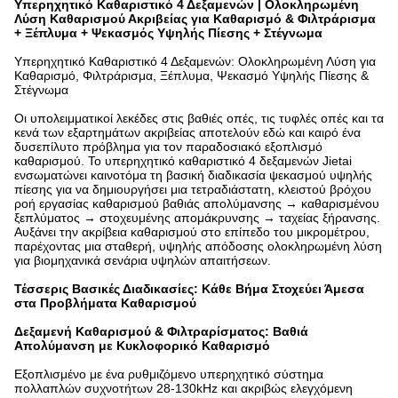
Υπερηχητικό Καθαριστικό 4 Δεξαμενών | Ολοκληρωμένη
Λύση Καθαρισμού Ακριβείας για Καθαρισμό & Φιλτράρισμα
+ Ξέπλυμα + Ψεκασμός Υψηλής Πίεσης + Στέγνωμα
Υπερηχητικό Καθαριστικό 4 Δεξαμενών: Ολοκληρωμένη Λύση για
Καθαρισμό, Φιλτράρισμα, Ξέπλυμα, Ψεκασμό Υψηλής Πίεσης &
Στέγνωμα
Οι υπολειμματικοί λεκέδες στις βαθιές οπές, τις τυφλές οπές και τα
κενά των εξαρτημάτων ακριβείας αποτελούν εδώ και καιρό ένα
δυσεπίλυτο πρόβλημα για τον παραδοσιακό εξοπλισμό
καθαρισμού. Το υπερηχητικό καθαριστικό 4 δεξαμενών Jietai
ενσωματώνει καινοτόμα τη βασική διαδικασία ψεκασμού υψηλής
πίεσης για να δημιουργήσει μια τετραδιάστατη, κλειστού βρόχου
ροή εργασίας καθαρισμού βαθιάς απολύμανσης → καθαρισμένου
ξεπλύματος → στοχευμένης απομάκρυνσης → ταχείας ξήρανσης.
Αυξάνει την ακρίβεια καθαρισμού στο επίπεδο του μικρομέτρου,
παρέχοντας μια σταθερή, υψηλής απόδοσης ολοκληρωμένη λύση
για βιομηχανικά σενάρια υψηλών απαιτήσεων.
Τέσσερις Βασικές Διαδικασίες: Κάθε Βήμα Στοχεύει Άμεσα
στα Προβλήματα Καθαρισμού
Δεξαμενή Καθαρισμού & Φιλτραρίσματος: Βαθιά
Απολύμανση με Κυκλοφορικό Καθαρισμό
Εξοπλισμένο με ένα ρυθμιζόμενο υπερηχητικό σύστημα
πολλαπλών συχνοτήτων 28-130kHz και ακριβώς ελεγχόμενη