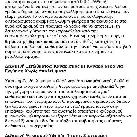
πυκνότητα ισχύος που κυμαίνεται από 0,3-1,2W/cm²,
απομακρύνει δυναμικά επίμονους ρύπους όπως λεκέδες λαδιού,
γρέζια σιδήρου και σκουριά συγκόλλησης από τις επιφάνειες των
εξαρτημάτων. Το ενσωματωμένο σύστημα κυκλοφορικής
φιλτραρίσματος ακριβείας 5-20μm φιλτράρει τις ακαθαρσίες στο
υγρό καθαρισμού σε πραγματικό χρόνο για να αποτρέψει τη
δευτερογενή ρύπανση που προκαλείται από την
επαναπροσκόλληση των ρύπων. Η ενσωματωμένη λειτουργία
θέρμανσης (θερμοκρασία δωματίου έως 80℃) επιταχύνει τη
διάλυση του λαδιού, καθιστώντας την ιδανική για σενάρια υψηλού
φορτίου ρύπανσης, όπως ανταλλακτικά αυτοκινήτων και
μεταλλικά τεμάχια.
Δεξαμενή Ξεπλύματος: Καθαρισμός με Καθαρό Νερό για
Εγγύηση Χωρίς Υπολείμματα
Υποστηρίζει ξέπλυμα με καθαρό νερό/απιονισμένο νερό, διαθέτει
σύστημα ελέγχου σταθερής θερμοκρασίας με ακρίβεια ±2℃ για
την γρήγορη απομάκρυνση του υπολειμματικού υγρού
καθαρισμού και των ιχνοστοιχείων χημικών ακαθαρσιών από τις
επιφάνειες των εξαρτημάτων. Ο προαιρετικός σχεδιασμός διπλού
ξεπλύματος μειώνει περαιτέρω τα υπολείμματα ιόντων στην
επιφάνεια, καλύπτοντας τις αυστηρές απαιτήσεις καθαρισμού
ημιαγωγών, ηλεκτρονικών εξαρτημάτων και ιατρικών αξεσουάρ και
διασφαλίζοντας ότι δεν θα υπάρξει παρέμβαση στις επόμενες
διαδικασίες επεξεργασίας.
Δεξαμενή Ψεκασμού Υψηλής Πίεσης: Στοχευμένη