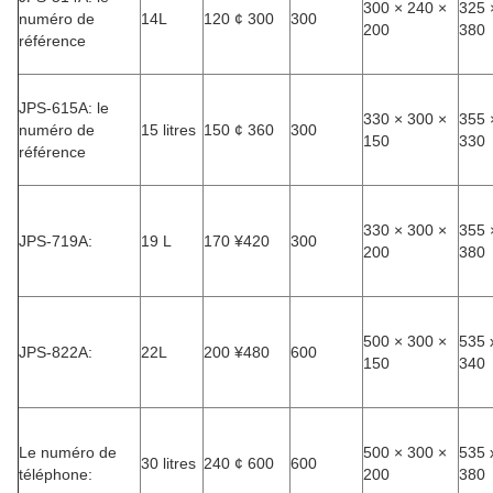
300 × 240 ×
325 
numéro de
14L
120 ¢ 300
300
200
380
référence
JPS-615A: le
330 × 300 ×
355 
numéro de
15 litres
150 ¢ 360
300
150
330
référence
330 × 300 ×
355 
JPS-719A:
19 L
170 ¥420
300
200
380
500 × 300 ×
535 
JPS-822A:
22L
200 ¥480
600
150
340
Le numéro de
500 × 300 ×
535 
30 litres
240 ¢ 600
600
téléphone:
200
380