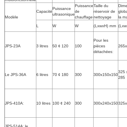
Puissance
Taille du
Dime
Puissance
Capacité
de
réservoir de
glob
ultrasonique
Modèle
chauffage
nettoyage
la m
L
W
W
(LxwxH) mm
(Lx
Pour les
JPS-23A
3 litres
50 ¢ 120
100
pièces
265
détachées:
325 
Le JPS-36A
6 litres
70 ¢ 180
300
300x150x150
285
JPS-410A:
10 litres
100 ¢ 240
300
300x240x150
325
JPS-514A: le