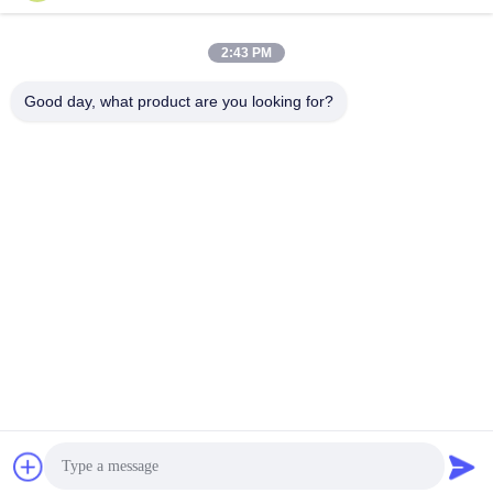
commercial réglable en
ultrasons en acier
puissance 6L Nettoyeurs à
inoxydable 3 l
Obtenez le meilleur
Obtenez le meilleur
2:43 PM
ultrasons numériques 70W -
prix
prix
180W
Good day, what product are you looking for?
Vidéo
Nettoyeur à ultrasons
commercial de 14L 120W -
300W Nettoyeur à ultrasons
Obtenez le meilleur
intelligent
prix