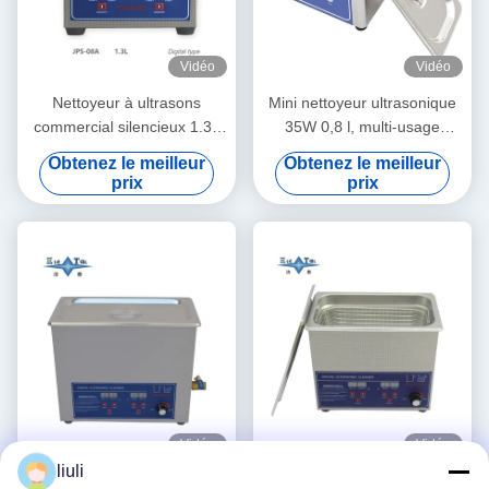
Vidéo
Vidéo
Nettoyeur à ultrasons
Mini nettoyeur ultrasonique
commercial silencieux 1.3L
35W 0,8 l, multi-usage
Machine de nettoyage à
domestique, nettoyage en
Obtenez le meilleur
Obtenez le meilleur
ultrasons numérique 60W
profondeur, bijoux, lunettes,
prix
prix
avec chronométrage multi-
montres, rasoir, prothèses
engrenages
dentaires
Vidéo
Vidéo
liuli
Nettoyeur à ultrasons
Équipement de nettoyage à