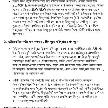
শিল্পের ব্যথা পয়েন্টগুলিকে লক্ষ্য করে কাস্টমাইজযোগ্য ফাংশনঃ বেসিক মডেলটিতে
28/40KHz দ্বৈত-ফ্রিকোয়েন্সি অতিস্বনক দাগ অপসারণ অন্তর্ভুক্ত রয়েছে।উন্নত
মডেল অতিরিক্ত 1kW-5kW নিয়মিত গরম করার ক্ষমতা দিয়ে সজ্জিত করা যেতে
পারে (তেল দাগ দ্রবীভূত ত্বরান্বিত করার জন্য, অটো পার্টস / হার্ডওয়্যার শিল্পে ভারী
তেল দাগের দৃশ্যের জন্য উপযুক্ত), বৈদ্যুতিক উত্তোলন (ভারী অংশগুলির হ্যান্ডলিং
সহজতর করে, অটো পার্ট লেয়ার পরিষ্কারের জন্য উপযুক্ত),এবং পরিস্রাবণ এবং
পুনরুদ্ধার সিস্টেম (পরিস্কারকারী এজেন্ট খরচ কমাতেইলেকট্রনিক্স/মেডিকেল শিল্পে
উচ্চমূল্যের পরিষ্কারের জন্য উপযুক্ত। প্রতিটি ফাংশন শিল্পের নির্দিষ্ট চাহিদার সাথে
মিলে যায়।
2. আল্ট্রাসোনিক গভীর দাগ অপসারণ, শিল্প জুড়ে পরিষ্কারের মান পূরণ
বিভিন্ন দাগের জন্য দ্বৈত ফ্রিকোয়েন্সি, মৃত কোণে কোনও অবশিষ্টাংশ নেইঃ 28KHz
উচ্চ ফ্রিকোয়েন্সি ভারী তেলের দাগগুলিকে লক্ষ্য করে (যেমন হার্ডওয়্যার অংশগুলিতে
তেল কাটা, অটো অংশগুলিতে ইঞ্জিন তেলের জমা),যখন 40KHz নিম্ন ফ্রিকোয়েন্সি
লক্ষ্যমাত্রা যথার্থ অংশ (e(উদাহরণস্বরূপ, সার্কিট বোর্ডে সোলাইয়ের অবশিষ্টাংশ,
চিকিৎসা সরঞ্জামগুলিতে রক্তের দাগ) শক্তি এমন অংশগুলির অন্ধ কোণে প্রবেশ করে
যা ম্যানুয়াল পরিষ্কারের জন্য অ্যাক্সেসযোগ্য নয়, যেমন থ্রেড, ফাঁক,আর অন্ধ গর্ত ।,
পরিষ্কারের পর কোন দাগ নেই;
গুণমান পরিদর্শন ঝুঁকি এড়ানোর জন্য শিল্পের মানগুলির সাথে সম্মতিঃ স্বচ্ছতা
ইলেকট্রনিক্স শিল্পে "সার্কিট বোর্ড প্রাক চিকিত্সা স্পেসিফিকেশন" পূরণ করে,মেডিকেল
আনুষাঙ্গিকগুলির জন্য "পৃষ্ঠের পরিচ্ছন্নতার প্রয়োজনীয়তা"এটি অটো পার্টস ইন্ডাস্ট্রিতে
"প্রাক-ম্যাসেঞ্জার ক্লিনিং স্ট্যান্ডার্ডস" এবং "প্রাক-ম্যাসেঞ্জার ক্লিনিং স্ট্যান্ডার্ডস" এর
সাথে সম্পর্কিত। এটি অংশের ক্ষতি, সমাবেশ জ্যামিং,এবং নিম্নমানের পরিষ্কারের
কারণে অযোগ্য পণ্য মান পরিদর্শন.