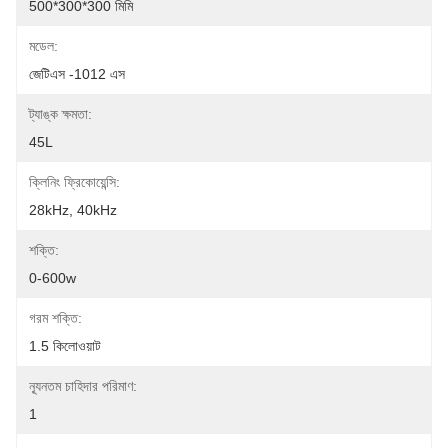
500*300*300 মিমি
মডেল:
জেটিএস -1012 এস
ট্যাঙ্ক ক্ষমতা:
45L
ক্লিনিং ফ্রিকোয়েন্সি:
28kHz, 40kHz
শক্তি:
0-600w
গরম শক্তি:
1.5 কিলোওয়াট
ন্যূনতম চাহিদার পরিমাণ:
1