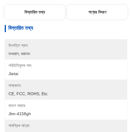
বিস্তারিত তথ্য
পণ্যের বিবরণ
বিস্তারিত তথ্য
উৎপত্তি স্থল:
ডংগুয়ান, গুয়াংডং
পরিচিতিমুলক নাম:
Jietai
সাক্ষ্যদান:
CE, FCC, ROHS, Etc.
মডেল নম্বার:
Jtm-4158gh
সামগ্রিক মাত্রা: