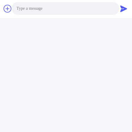
Photo
Video Call
Audio Call
ত্রিমাত্রিক কাস্টম আলট্রাসনিক ক্লিনার
30KW আলট্রাসনিক ক্লিনার ওয়াশিং
মেশিন 40KHZ
সেরা দাম পান