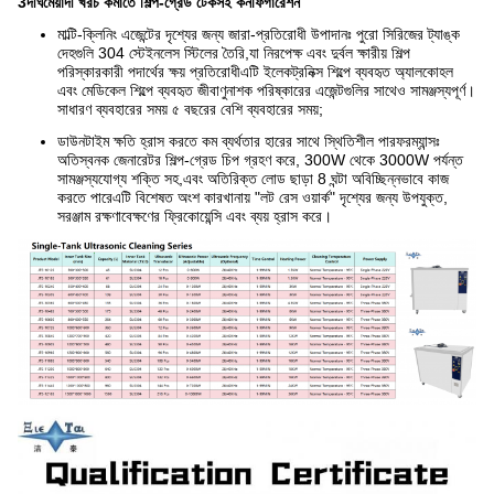
3দীর্ঘমেয়াদী খরচ কমাতে শিল্প-গ্রেড টেকসই কনফিগারেশন
মাল্টি-ক্লিনিং এজেন্টের দৃশ্যের জন্য জারা-প্রতিরোধী উপাদানঃ পুরো সিরিজের ট্যাঙ্ক
দেহগুলি 304 স্টেইনলেস স্টিলের তৈরি,যা নিরপেক্ষ এবং দুর্বল ক্ষারীয় শিল্প
পরিস্কারকারী পদার্থের ক্ষয় প্রতিরোধীএটি ইলেকট্রনিক্স শিল্পে ব্যবহৃত অ্যালকোহল
এবং মেডিকেল শিল্পে ব্যবহৃত জীবাণুনাশক পরিষ্কারের এজেন্টগুলির সাথেও সামঞ্জস্যপূর্ণ।
সাধারণ ব্যবহারের সময় ৫ বছরের বেশি ব্যবহারের সময়;
ডাউনটাইম ক্ষতি হ্রাস করতে কম ব্যর্থতার হারের সাথে স্থিতিশীল পারফরম্যান্সঃ
অতিস্বনক জেনারেটর শিল্প-গ্রেড চিপ গ্রহণ করে, 300W থেকে 3000W পর্যন্ত
সামঞ্জস্যযোগ্য শক্তি সহ,এবং অতিরিক্ত লোড ছাড়া 8 ঘন্টা অবিচ্ছিন্নভাবে কাজ
করতে পারেএটি বিশেষত অংশ কারখানায় "লট রেস ওয়ার্ক" দৃশ্যের জন্য উপযুক্ত,
সরঞ্জাম রক্ষণাবেক্ষণের ফ্রিকোয়েন্সি এবং ব্যয় হ্রাস করে।