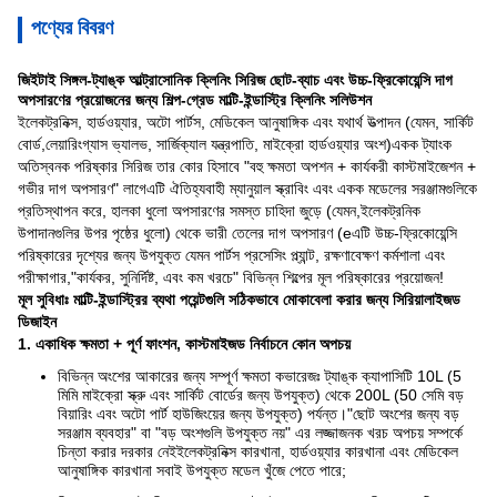
পণ্যের বিবরণ
জিইটাই সিঙ্গল-ট্যাঙ্ক আল্ট্রাসোনিক ক্লিনিং সিরিজ ছোট-ব্যাচ এবং উচ্চ-ফ্রিকোয়েন্সি দাগ
অপসারণের প্রয়োজনের জন্য শিল্প-গ্রেড মাল্টি-ইন্ডাস্ট্রি ক্লিনিং সলিউশন
ইলেকট্রনিক্স, হার্ডওয়্যার, অটো পার্টস, মেডিকেল আনুষাঙ্গিক এবং যথার্থ উত্পাদন (যেমন, সার্কিট
বোর্ড,লেয়ারিংগ্যাস ভ্যালভ, সার্জিক্যাল যন্ত্রপাতি, মাইক্রো হার্ডওয়্যার অংশ)একক ট্যাংক
অতিস্বনক পরিষ্কার সিরিজ তার কোর হিসাবে "বহু ক্ষমতা অপশন + কার্যকরী কাস্টমাইজেশন +
গভীর দাগ অপসারণ" লাগেএটি ঐতিহ্যবাহী ম্যানুয়াল স্ক্রাবিং এবং একক মডেলের সরঞ্জামগুলিকে
প্রতিস্থাপন করে, হালকা ধুলো অপসারণের সমস্ত চাহিদা জুড়ে (যেমন,ইলেকট্রনিক
উপাদানগুলির উপর পৃষ্ঠের ধুলো) থেকে ভারী তেলের দাগ অপসারণ (eএটি উচ্চ-ফ্রিকোয়েন্সি
পরিষ্কারের দৃশ্যের জন্য উপযুক্ত যেমন পার্টস প্রসেসিং প্ল্যান্ট, রক্ষণাবেক্ষণ কর্মশালা এবং
পরীক্ষাগার,"কার্যকর, সুনির্দিষ্ট, এবং কম খরচে" বিভিন্ন শিল্পের মূল পরিষ্কারের প্রয়োজন!
মূল সুবিধাঃ মাল্টি-ইন্ডাস্ট্রির ব্যথা পয়েন্টগুলি সঠিকভাবে মোকাবেলা করার জন্য সিরিয়ালাইজড
ডিজাইন
1. একাধিক ক্ষমতা + পূর্ণ ফাংশন, কাস্টমাইজড নির্বাচনে কোন অপচয়
বিভিন্ন অংশের আকারের জন্য সম্পূর্ণ ক্ষমতা কভারেজঃ ট্যাঙ্ক ক্যাপাসিটি 10L (5
মিমি মাইক্রো স্ক্রু এবং সার্কিট বোর্ডের জন্য উপযুক্ত) থেকে 200L (50 সেমি বড়
বিয়ারিং এবং অটো পার্ট হাউজিংয়ের জন্য উপযুক্ত) পর্যন্ত।"ছোট অংশের জন্য বড়
সরঞ্জাম ব্যবহার" বা "বড় অংশগুলি উপযুক্ত নয়" এর লজ্জাজনক খরচ অপচয় সম্পর্কে
চিন্তা করার দরকার নেইইলেকট্রনিক্স কারখানা, হার্ডওয়্যার কারখানা এবং মেডিকেল
আনুষাঙ্গিক কারখানা সবাই উপযুক্ত মডেল খুঁজে পেতে পারে;