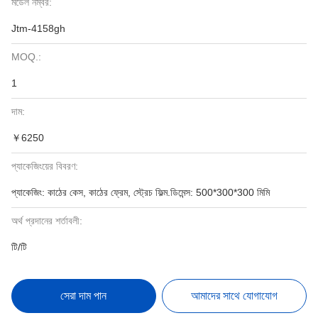
মডেল নম্বর:
Jtm-4158gh
MOQ.:
1
দাম:
￥6250
প্যাকেজিংয়ের বিবরণ:
প্যাকেজিং: কাঠের কেস, কাঠের ফ্রেম, স্ট্রেচ ফিল্ম.ডিমেন্স: 500*300*300 মিমি
অর্থ প্রদানের শর্তাবলী:
টি/টি
সেরা দাম পান
আমাদের সাথে যোগাযোগ