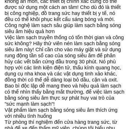
không ăn mòn, các thiết bị chính xác cũng có thể 
được sử dụng một cách an tâm! Cho dù đó là thiết 
bị công nghiệp, đồ trang sức hay thiết bị y tế, nó 
đều có thể khôi phục kết cấu sáng bóng và mới.
Công nghệ làm sạch sâu giúp làm sạch bằng sóng 
siêu âm hiệu quả hơn
Việc làm sạch truyền thống có tốn thời gian và công 
sức không? Hãy thử viên nén làm sạch bằng sóng 
siêu âm này! Chỉ cần cho vào máy giặt và sử dụng 
rung động tần số cao của sóng siêu âm để phân 
hủy các vết bẩn cứng đầu trong 30 phút. Nó phù 
hợp với các linh kiện điện tử, thấu kính quang học, 
dụng cụ nha khoa và các vật dụng tinh xảo khác, 
đồng thời có thể dễ dàng loại bỏ dầu, cặn và oxit. 
Bao bì độc lập dễ mang theo và hiệu quả làm sạch 
có thể nhìn thấy bằng mắt thường, để việc làm sạch 
bằng sóng siêu âm thực sự phát huy vai trò của 
"sức mạnh làm sạch"!
Vật phẩm làm sạch bằng sóng siêu âm thích ứng 
với nhiều tình huống
Từ phòng thí nghiệm đến cửa hàng trang sức, từ 
nhà để xe đến thẩm mỹ viện, chúng tôi hiểu nhu 