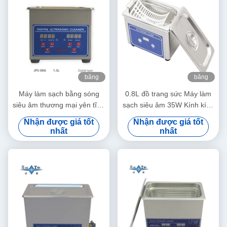
băng
băng
hình
hình
Máy làm sạch bằng sóng
0.8L đồ trang sức Máy làm
siêu âm thương mại yên tĩnh
sạch siêu âm 35W Kính kính
1.3L Máy làm sạch bằng
siêu âm
Nhận được giá tốt
Nhận được giá tốt
sóng siêu âm kỹ thuật số
nhất
nhất
60W Với hẹn giờ đa cấp