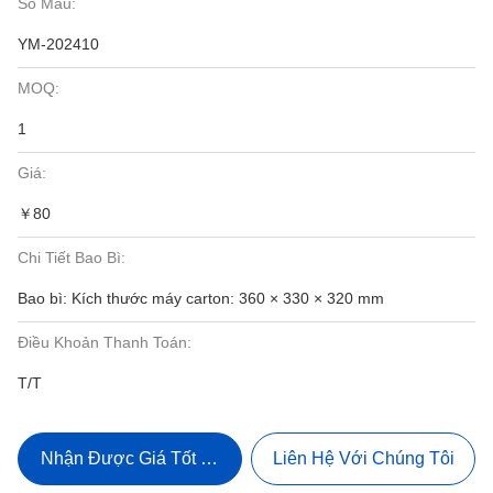
Số Mẫu:
YM-202410
MOQ:
1
Giá:
￥80
Chi Tiết Bao Bì:
Bao bì: Kích thước máy carton: 360 × 330 × 320 mm
Điều Khoản Thanh Toán:
T/T
Nhận Được Giá Tốt Nhất
Liên Hệ Với Chúng Tôi