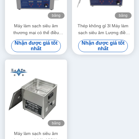
băng
băng
hình
hình
Máy làm sạch siêu âm
Thép không gỉ 3l Máy làm
thương mại có thể điều
sạch siêu âm Lượng điều
chỉnh công suất 6L Máy làm
chỉnh Máy làm sạch siêu âm
Nhận được giá tốt
Nhận được giá tốt
sạch siêu âm kỹ thuật số
nhỏ thông minh
nhất
nhất
70W - 180W
băng
hình
Máy làm sạch siêu âm