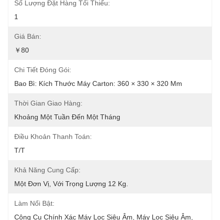
Số Lượng Đặt Hàng Tối Thiểu:
1
Giá Bán:
￥80
Chi Tiết Đóng Gói:
Bao Bì: Kích Thước Máy Carton: 360 × 330 × 320 Mm
Thời Gian Giao Hàng:
Khoảng Một Tuần Đến Một Tháng
Điều Khoản Thanh Toán:
T/T
Khả Năng Cung Cấp:
Một Đơn Vị, Với Trọng Lượng 12 Kg.
Làm Nổi Bật:
Công Cụ Chính Xác Máy Lọc Siêu Âm
, 
Máy Lọc Siêu Âm
, 