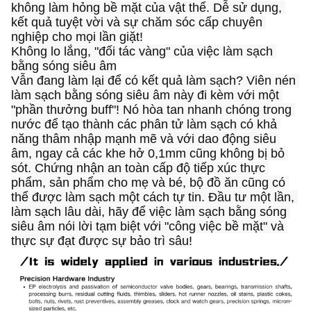
không làm hỏng bề mặt của vật thể. Dễ sử dụng, 
kết quả tuyệt vời và sự chăm sóc cấp chuyên 
nghiệp cho mọi lần giặt!
Không lo lắng, "đối tác vàng" của việc làm sạch 
bằng sóng siêu âm
Vẫn đang làm lại để có kết quả làm sạch? Viên nén 
làm sạch bằng sóng siêu âm này đi kèm với một 
"phần thưởng buff"! Nó hòa tan nhanh chóng trong 
nước để tạo thành các phân tử làm sạch có khả 
năng thâm nhập mạnh mẽ và với dao động siêu 
âm, ngay cả các khe hở 0,1mm cũng không bị bỏ 
sót. Chứng nhận an toàn cấp độ tiếp xúc thực 
phẩm, sản phẩm cho mẹ và bé, bộ đồ ăn cũng có 
thể được làm sạch một cách tự tin. Đầu tư một lần, 
làm sạch lâu dài, hãy để việc làm sạch bằng sóng 
siêu âm nói lời tạm biệt với "công việc bề mặt" và 
thực sự đạt được sự bảo trì sâu!