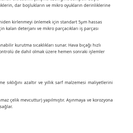
liklerin, dar boşlukların ve mikro oyukların derinliklerine
 yeniden kirlenmeyi önlemek için standart 5μm hassas
in kalan deterjanı ve mikro parçacıkları iş parçası
nabilir kurutma sıcaklıkları sunar. Hava bıçağı hızlı
kontrolü de dahil olmak üzere hemen sonraki işlemler
me sıklığını azaltır ve yıllık sarf malzemesi maliyetlerini
nmaz çelik mevcuttur) yapılmıştır. Aşınmaya ve korozyona
sağlar.