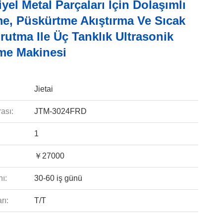
yel Metal Parçaları Için Dolaşımlı
me, Püskürtme Akıştırma Ve Sıcak
utma Ile Üç Tanklık Ultrasonik
me Makinesi
Jietai
ası:
JTM-3024FRD
1
￥27000
ı:
30-60 iş günü
rı:
T/T