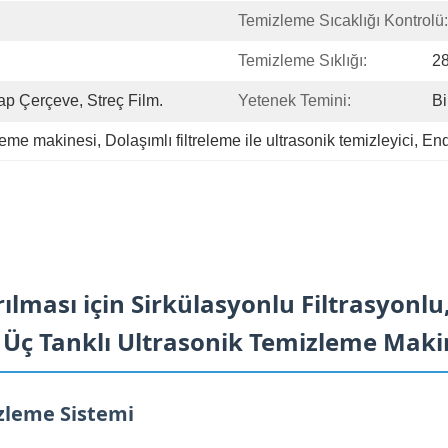
Temizleme Sıcaklığı Kontrolü:
Temizleme Sıklığı:
2
p Çerçeve, Streç Film.
Yetenek Temini:
Bi
zleme makinesi
, 
Dolaşımlı filtreleme ile ultrasonik temizleyici
, 
End
ılması için Sirkülasyonlu Filtrasyon
i Üç Tanklı Ultrasonik Temizleme Maki
izleme Sistemi