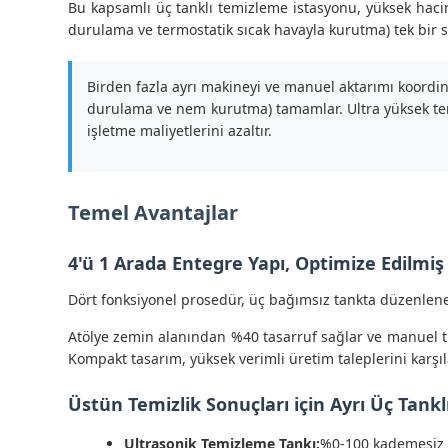
Bu kapsamlı üç tanklı temizleme istasyonu, yüksek haciml
durulama ve termostatik sıcak havayla kurutma) tek bir sür
Birden fazla ayrı makineyi ve manuel aktarımı koordine
durulama ve nem kurutma) tamamlar. Ultra yüksek temizli
işletme maliyetlerini azaltır.
Temel Avantajlar
4'ü 1 Arada Entegre Yapı, Optimize Edilmiş
Dört fonksiyonel prosedür, üç bağımsız tankta düzenlene
Atölye zemin alanından %40 tasarruf sağlar ve manuel tr
Kompakt tasarım, yüksek verimli üretim taleplerini karşıl
Üstün Temizlik Sonuçları için Ayrı Üç Tankl
Ultrasonik Temizleme Tankı:
%0-100 kademesiz g