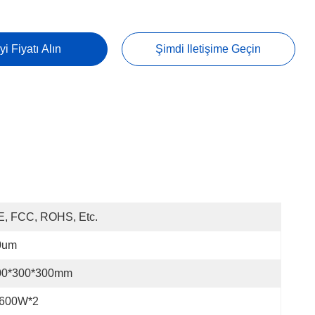
yi Fiyatı Alın
Şimdi Iletişime Geçin
E, FCC, ROHS, Etc.
0um
00*300*300mm
-600W*2