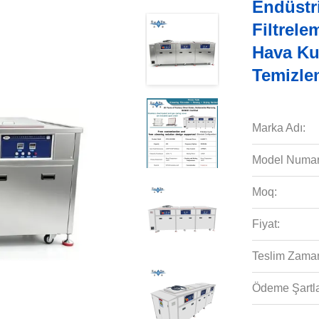
Endüstri
Filtrele
Hava Kur
Temizle
Marka Adı:
Model Numar
Moq:
Fiyat:
Teslim Zaman
Ödeme Şartla