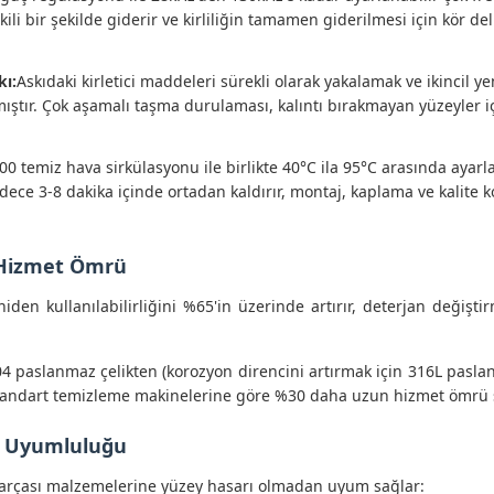
tkili bir şekilde giderir ve kirliliğin tamamen giderilmesi için kör de
kı:
Askıdaki kirletici maddeleri sürekli olarak yakalamak ve ikincil
lmıştır. Çok aşamalı taşma durulaması, kalıntı bırakmayan yüzeyler iç
100 temiz hava sirkülasyonu ile birlikte 40°C ila 95°C arasında ayarla
ce 3-8 dakika içinde ortadan kaldırır, montaj, kaplama ve kalite 
n Hizmet Ömrü
iden kullanılabilirliğini %65'in üzerinde artırır, deterjan değiştir
4 paslanmaz çelikten (korozyon direncini artırmak için 316L pasla
k standart temizleme makinelerine göre %30 daha uzun hizmet ömrü 
me Uyumluluğu
 iş parçası malzemelerine yüzey hasarı olmadan uyum sağlar: