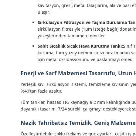
kavitasyon, gresi, metal talaşlarını, akı ve pası e
ulaşır.
Sirkülasyon Filtrasyon ve Taşma Durulama Tan
sirkülasyon filtresiyle (1μm isteğe bağlı) donatı
yüzeylerinden tamamen temizler.
Sabit Sıcaklık Sıcak Hava Kurutma Tankı:
Sınıf 
kuruma, tüm yüzey nemini su izi bırakmadan sade
için metal oksidasyonunu ve paslanmayı önler.
Enerji ve Sarf Malzemesi Tasarrufu, Uzu
Yerleşik sıvı sirkülasyon sistemi, temizleme sıvısının yen
%40'tan fazla azaltır.
Tüm tanklar, hassas TIG kaynağıyla 2 mm kalınlığında 30
dayanıklı tasarım, 7/24 sürekli çalışmayı destekleyere
Nazik Tahribatsız Temizlik, Geniş Malze
Özelleştirilebilir çoklu frekans ve güç ayarları, çeşitli