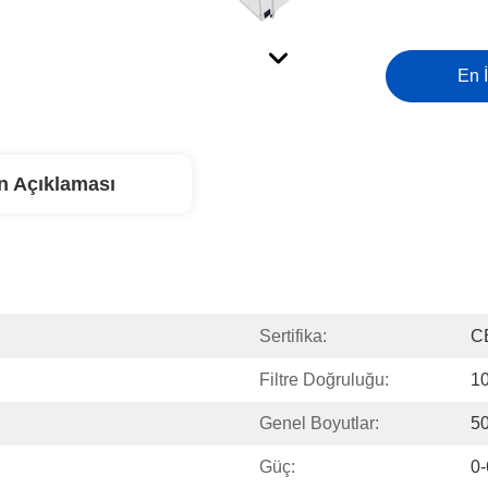
En İ
n Açıklaması
Sertifika:
C
Filtre Doğruluğu:
1
Genel Boyutlar:
5
Güç:
0