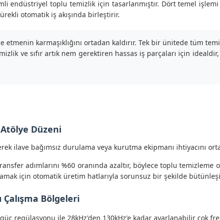
i endüstriyel toplu temizlik için tasarlanmıştır. Dört temel işlemi
ekli otomatik iş akışında birleştirir.
 etmenin karmaşıklığını ortadan kaldırır. Tek bir ünitede tüm temiz
k ve sıfır artık nem gerektiren hassas iş parçaları için idealdir, ü
 Atölye Düzeni
rek ilave bağımsız durulama veya kurutma ekipmanı ihtiyacını orta
ansfer adımlarını %60 oranında azaltır, böylece toplu temizleme ope
amak için otomatik üretim hatlarıyla sorunsuz bir şekilde bütünleşi
ı Çalışma Bölgeleri
üç regülasyonu ile 28kHz'den 130kHz'e kadar ayarlanabilir çok freka