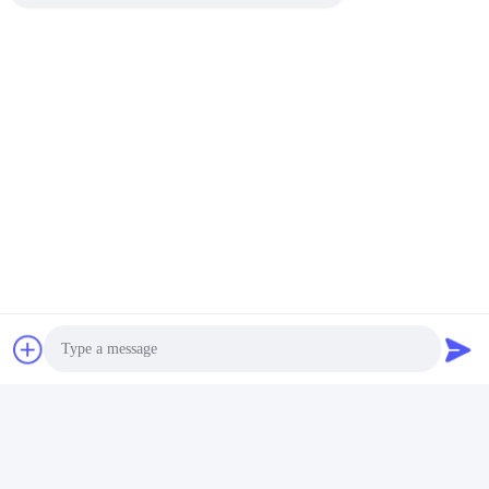
Control de PLC limpiador
Limpiador supersónico de
ultrasónico personalizado
40KW Limpiador ultrasónico
limpiador supersónico
manual personalizado
Obtenga el mejor
Obtenga el mejor
manual 40KW
precio
precio
Photo