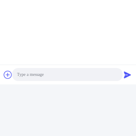
Controle de PLC Limpeza
Limpeza Supersônica de
ultrasônica personalizada
40KW Limpeza Ultrassônica
Limpeza supersônica
Manual Personalizada
Obtenha o melhor
Obtenha o melhor
manual 40KW
preço
preço
Photo
Video Call
Audio Call