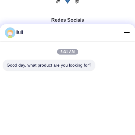
Redes Sociais
liuli
Contato rápido
5:31 AM
Telefone
Good day, what product are you looking for?
86-13823313140
E-mail
leonard@jietaisonic.com
Endereço
2º Andar, Unidade 2, Edifício 16, Nº 7, Avenida Ciência e
Tecnologia, Vila de Houjie, Cidade de Dongguan, Província
de Guangdong