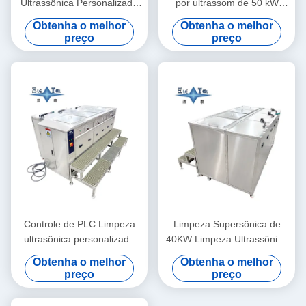
Ultrassônica Personalizada
por ultrassom de 50 kW
40KHZ Máquina de Lavar
Cinco tanques de limpeza
Obtenha o melhor
Obtenha o melhor
Ultra Sónica 30KW
por ultrassom de dupla
preço
preço
frequência personalizada
Controle de PLC Limpeza
Limpeza Supersônica de
ultrasônica personalizada
40KW Limpeza Ultrassônica
Limpeza supersônica
Manual Personalizada
Obtenha o melhor
Obtenha o melhor
manual 40KW
preço
preço