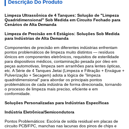
Descrição Do Produto
Limpeza Ultrassônica de 4 Tanques: Solução de "Limpeza
Quadridimensional" Sob Medida em Circuito Fechado para
Cenários de Alta Demanda
Limpeza de Precisão em 4 Estágios: Soluções Sob Medida
para Indústrias de Alta Demanda
Componentes de precisão em diferentes indústrias enfrentam
pontos problemáticos de limpeza muito distintos — resíduos
iônicos em componentes eletrônicos, requisitos de esterilidade
para dispositivos médicos, contaminação pesada por óleo em
peças automotivas, limpeza sem arranhões para lentes ópticas,
etc. A Série de 4 Tanques Jietai (Limpeza e Filtração + Enxágue +
Pulverização + Secagem) adota a lógica de "limpeza
quadridimensional" para abordar os principais pontos
problemáticos de cada indústria de forma direcionada, tornando
o processo de limpeza mais preciso, eficiente e em
conformidade.
Soluções Personalizadas para Indústrias Específicas
Indústria Eletrônica/Semicondutora
Pontos Problemáticos: Escória de solda residual em placas de
circuito PCB/FPC, manchas nas lacunas dos pinos de chips e