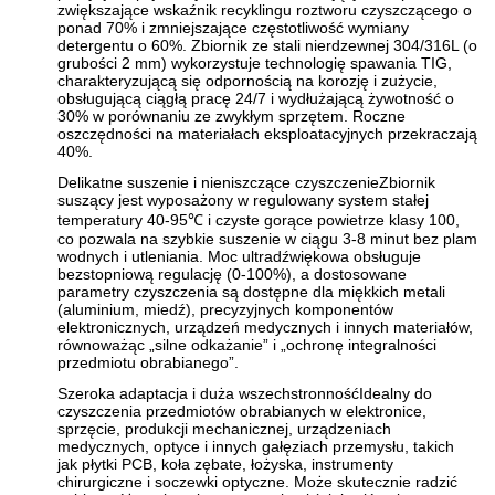
zwiększające wskaźnik recyklingu roztworu czyszczącego o
ponad 70% i zmniejszające częstotliwość wymiany
detergentu o 60%. Zbiornik ze stali nierdzewnej 304/316L (o
grubości 2 mm) wykorzystuje technologię spawania TIG,
charakteryzującą się odpornością na korozję i zużycie,
obsługującą ciągłą pracę 24/7 i wydłużającą żywotność o
30% w porównaniu ze zwykłym sprzętem. Roczne
oszczędności na materiałach eksploatacyjnych przekraczają
40%.
Delikatne suszenie i nieniszczące czyszczenieZbiornik
suszący jest wyposażony w regulowany system stałej
temperatury 40-95℃ i czyste gorące powietrze klasy 100,
co pozwala na szybkie suszenie w ciągu 3-8 minut bez plam
wodnych i utleniania. Moc ultradźwiękowa obsługuje
bezstopniową regulację (0-100%), a dostosowane
parametry czyszczenia są dostępne dla miękkich metali
(aluminium, miedź), precyzyjnych komponentów
elektronicznych, urządzeń medycznych i innych materiałów,
równoważąc „silne odkażanie” i „ochronę integralności
przedmiotu obrabianego”.
Szeroka adaptacja i duża wszechstronnośćIdealny do
czyszczenia przedmiotów obrabianych w elektronice,
sprzęcie, produkcji mechanicznej, urządzeniach
medycznych, optyce i innych gałęziach przemysłu, takich
jak płytki PCB, koła zębate, łożyska, instrumenty
chirurgiczne i soczewki optyczne. Może skutecznie radzić