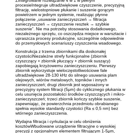
Zintegrowane rozwiązanie 4 w 1 w pełnym
procesieIntegruje ultradźwiękowe czyszczenie, precyzyjną
filtrację, wielostopniowe płukanie i suszenie gorącym
powietrzem w jednym systemie, realizując płynne
połączenie „usuwanie zanieczyszczeń → filtracja
zanieczyszczeń → czyszczenie resztek → szybkie
suszenie”. Nie ma potrzeby stosowania dodatkowego,
niezależnego sprzętu, co oszczędza miejsce w warsztacie i
upraszcza procesy produkcyjne, szczególnie odpowiednie
do przemysłowych scenariuszy czyszczenia wsadowego.
Konstrukcja z trzema zbiornikami dla doskonałej
czystościNiezależne strefy funkcjonalne (zbiornik
czyszczący + zbiornik płuczący + zbiornik suszący)
zapobiegają krzyżowemu zanieczyszczeniu. Pierwszy
zbiornik wykorzystuje wieloczęstotliwościowe fale
ultradźwiękowe 28-130 kHz do silnego usuwania plam
olejowych, wiórów metalowych, topników i innych
zanieczyszczeń; drugi zbiornik jest wyposażony w
precyzyjny system filtracji (5μm) do cyklicznego płukania w
celu usunięcia pozostałości środków czyszczących i mikro-
zanieczyszczeń; trzeci zbiornik kończy szybkie suszenie,
zapewniając, że powierzchnia przedmiotu obrabianego
spełnia wysokie standardy czystości (Ra ≤ 0,5 nm) bez
wtórnego zanieczyszczenia.
Wydajna filtracja i cyrkulacja w celu obniżenia
kosztówWbudowane urządzenie filtracyjne o wysokiej
precyzji z opcjonalnym elementem filtrującym 1-5μm,