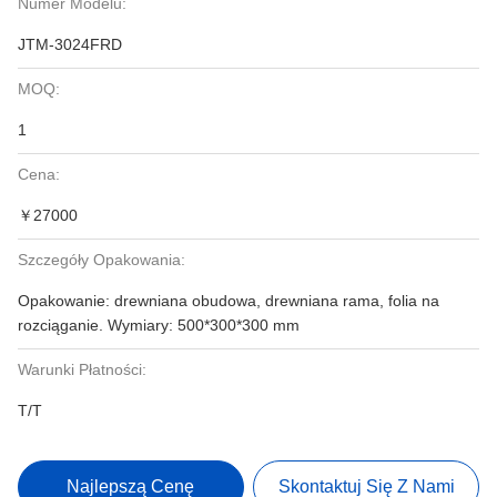
Numer Modelu:
JTM-3024FRD
MOQ:
1
Cena:
￥27000
Szczegóły Opakowania:
Opakowanie: drewniana obudowa, drewniana rama, folia na
rozciąganie. Wymiary: 500*300*300 mm
Warunki Płatności:
T/T
Najlepszą Cenę
Skontaktuj Się Z Nami