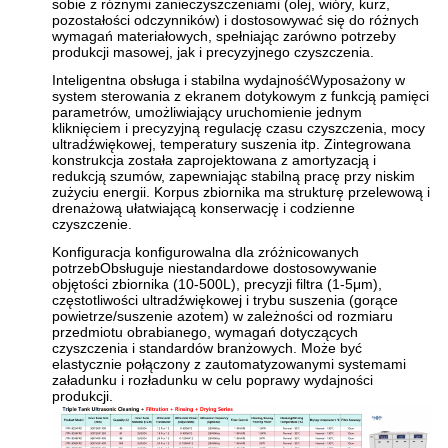
sobie z różnymi zanieczyszczeniami (olej, wióry, kurz,
pozostałości odczynników) i dostosowywać się do różnych
wymagań materiałowych, spełniając zarówno potrzeby
produkcji masowej, jak i precyzyjnego czyszczenia.
Inteligentna obsługa i stabilna wydajnośćWyposażony w
system sterowania z ekranem dotykowym z funkcją pamięci
parametrów, umożliwiający uruchomienie jednym
kliknięciem i precyzyjną regulację czasu czyszczenia, mocy
ultradźwiękowej, temperatury suszenia itp. Zintegrowana
konstrukcja została zaprojektowana z amortyzacją i
redukcją szumów, zapewniając stabilną pracę przy niskim
zużyciu energii. Korpus zbiornika ma strukturę przelewową i
drenażową ułatwiającą konserwację i codzienne
czyszczenie.
Konfiguracja konfigurowalna dla zróżnicowanych
potrzebObsługuje niestandardowe dostosowywanie
objętości zbiornika (10-500L), precyzji filtra (1-5μm),
częstotliwości ultradźwiękowej i trybu suszenia (gorące
powietrze/suszenie azotem) w zależności od rozmiaru
przedmiotu obrabianego, wymagań dotyczących
czyszczenia i standardów branżowych. Może być
elastycznie połączony z zautomatyzowanymi systemami
załadunku i rozładunku w celu poprawy wydajności
produkcji.