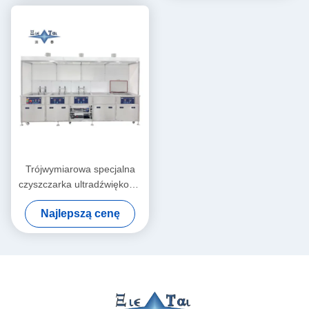
Trójwymiarowa specjalna
czyszczarka ultradźwiękowa
30KW czyszczarka
Najlepszą cenę
ultradźwiękowa pralka
40KHZ