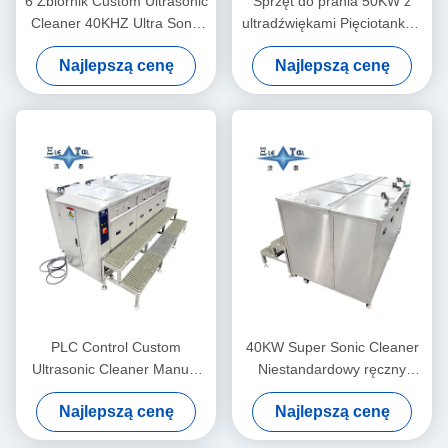
6 Zbiornik Custom Ultrasonic
Sprzęt do prania 50KW z
Cleaner 40KHZ Ultra Sonic
ultradźwiękami Pięciotanków
pralka 30KW
Dual Frequency Ultrasonic
Najlepszą cenę
Najlepszą cenę
Cleaner Customized
PLC Control Custom
40KW Super Sonic Cleaner
Ultrasonic Cleaner Manual
Niestandardowy ręczny
Supersonic Ultrasonic
ultradźwiękowy czyściciel
Najlepszą cenę
Najlepszą cenę
Cleaner 40KW