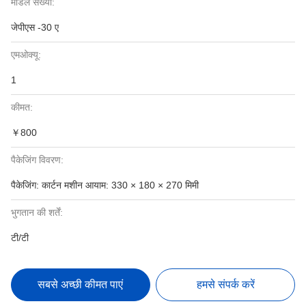
मॉडल संख्या:
जेपीएस -30 ए
एमओक्यू:
1
कीमत:
￥800
पैकेजिंग विवरण:
पैकेजिंग: कार्टन मशीन आयाम: 330 × 180 × 270 मिमी
भुगतान की शर्तें:
टी/टी
सबसे अच्छी कीमत पाएं
हमसे संपर्क करें