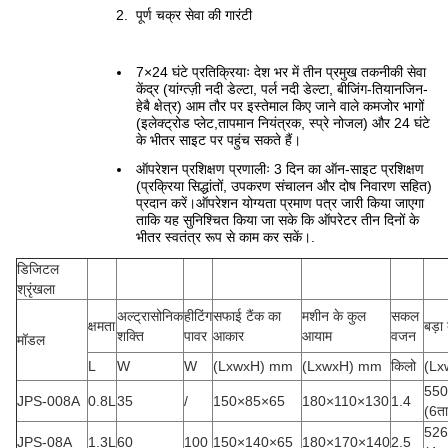
पूर्ण चक्र सेवा की गारंटी
7×24 घंटे प्रतिक्रियाः देश भर में तीन प्रमुख तकनीकी सेवा
केंद्र (यांग्त्ज़ी नदी डेल्टा, पर्ल नदी डेल्टा, बीजिंग-तियानजिन-
हेबै क्षेत्र) आम तौर पर इस्तेमाल किए जाने वाले कमजोर भागों
(इलेक्ट्रोड प्लेट,तापमान नियंत्रक, स्प्रे नोजल) और 24 घंटे
के भीतर साइट पर पहुंच सकते हैं।
ऑपरेशन प्रशिक्षण प्रणालीः 3 दिन का ऑन-साइट प्रशिक्षण
(प्रक्रिया सिद्धांतों, उपकरण संचालन और दोष निवारण सहित)
प्रदान करें।ऑपरेशन योग्यता प्रमाण पत्र जारी किया जाएगा
ताकि यह सुनिश्चित किया जा सके कि ऑपरेटर तीन दिनों के
भीतर स्वतंत्र रूप से काम कर सकें।.
डिजिटल
श्रृंखला
अल्ट्रासोनिक
हीटिंग
सफाई टैंक का
मशीन के कुल
सकल
क्षमता
बड़ा
शक्ति
पावर
आकार
आयाम
वजन
मॉडल
L
W
W
(LxwxH) mm
(LxwxH) mm
किलो
(Lx
550
JPS-008A
0.8L
35
/
150×85×65
180×110×130
1.4
(6ता
526
JPS-08A
1.3L
60
100
150×140×65
180×170×140
2.5