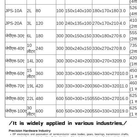
(4ता
526
JPS-10A
2L
80
100
150x140x100
180x170x180
3.0
(4ता
410
JPS-20A
3L
120
100
240x135x100
270x170x210
4.0
(2ता
555
जेपीएस-30ए
6L
180
300
300x150x150
330x180x270
6.0
(2ता
10
735
जेपीएस-40ए
240
300
300x240x150
330x270x270
8.0
लीटर
(2ता
420
जेपीएस-50ए
14L
300
300
300×240×200
330×270×320
9.0
(1ता
15
450
जेपीएस-60ए
360
300
330×300×150
360×330×270
10.0
लीटर
(1 त
460
जेपीएस-70ए
19L
420
300
330×300×200
360×330×320
11.0
(1 स
625
जेपीएस-80ए
22L
480
600
500×300×150
550×330×270
16.0
(1 स
30
625
जेपीएस-100ए
600
600
500×300×200
550×330×320
19.0
लीटर
(1 स