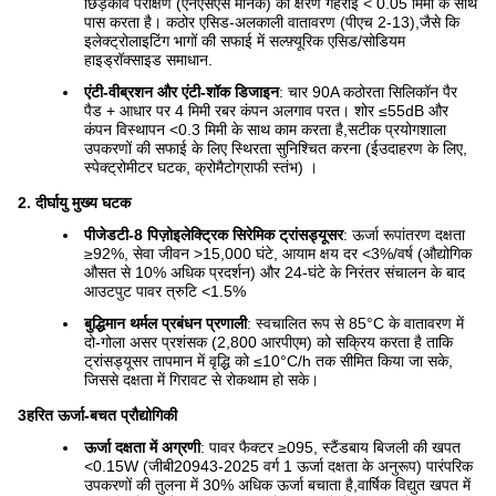
छिड़काव परीक्षण (एनएसएस मानक) को क्षरण गहराई < 0.05 मिमी के साथ
पास करता है। कठोर एसिड-अलकाली वातावरण (पीएच 2-13),जैसे कि
इलेक्ट्रोलाइटिंग भागों की सफाई में सल्फ़्यूरिक एसिड/सोडियम
हाइड्रॉक्साइड समाधान.
एंटी-वीब्रशन और एंटी-शॉक डिजाइन
: चार 90A कठोरता सिलिकॉन पैर
पैड + आधार पर 4 मिमी रबर कंपन अलगाव परत। शोर ≤55dB और
कंपन विस्थापन <0.3 मिमी के साथ काम करता है,सटीक प्रयोगशाला
उपकरणों की सफाई के लिए स्थिरता सुनिश्चित करना (ईउदाहरण के लिए,
स्पेक्ट्रोमीटर घटक, क्रोमैटोग्राफी स्तंभ) ।
2. दीर्घायु मुख्य घटक
पीजेडटी-8 पिज़ोइलेक्ट्रिक सिरेमिक ट्रांसड्यूसर
: ऊर्जा रूपांतरण दक्षता
≥92%, सेवा जीवन >15,000 घंटे, आयाम क्षय दर <3%/वर्ष (औद्योगिक
औसत से 10% अधिक प्रदर्शन) और 24-घंटे के निरंतर संचालन के बाद
आउटपुट पावर त्रुटि <1.5%
बुद्धिमान थर्मल प्रबंधन प्रणाली
: स्वचालित रूप से 85°C के वातावरण में
दो-गोला असर प्रशंसक (2,800 आरपीएम) को सक्रिय करता है ताकि
ट्रांसड्यूसर तापमान में वृद्धि को ≤10°C/h तक सीमित किया जा सके,
जिससे दक्षता में गिरावट से रोकथाम हो सके।
3हरित ऊर्जा-बचत प्रौद्योगिकी
ऊर्जा दक्षता में अग्रणी
: पावर फैक्टर ≥095, स्टैंडबाय बिजली की खपत
<0.15W (जीबी20943-2025 वर्ग 1 ऊर्जा दक्षता के अनुरूप) पारंपरिक
उपकरणों की तुलना में 30% अधिक ऊर्जा बचाता है,वार्षिक विद्युत खपत में