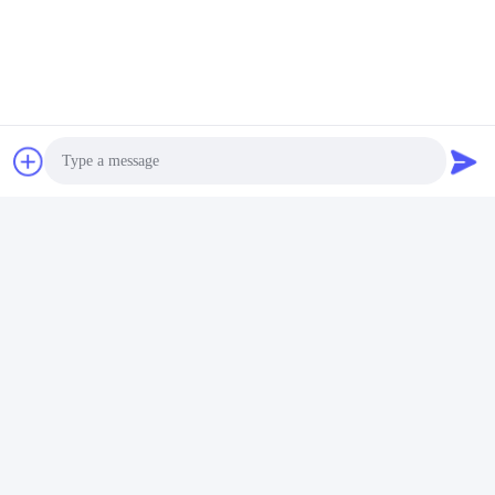
Métal emboutissant
l'équipement de nettoyage
ultrasonique de pièces
Obtenez le meilleur
28KHZ à 40KHZ avec le
prix
système de séchage à air
chaud de tunnel
Photo
Video Call
Audio Call
Les réseaux sociaux
Contactez rapidement