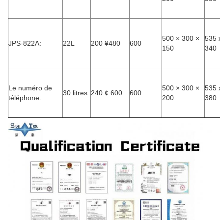
500 × 300 ×
535 
JPS-822A:
22L
200 ¥480
600
150
340
Le numéro de
500 × 300 ×
535 
30 litres
240 ¢ 600
600
téléphone:
200
380