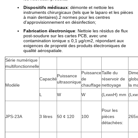
Dispositifs médicaux
: démonte et nettoie les
instruments chirurgicaux (tels que le laparo et les pièces
à main dentaires).2 normes pour les centres
d'approvisionnement en désinfection;
Fabrication électronique
: Nettoie les résidus de flux
post-soudure sur les cartes PCB, avec une
contamination ionique ≤ 0,1 μg/cm2, répondant aux
exigences de propreté des produits électroniques de
qualité aérospatiale.
Série numérique
multifonctionnelle
Puissance
Taille du
Dime
Puissance
Capacité
de
réservoir de
glob
ultrasonique
Modèle
chauffage
nettoyage
la m
L
W
W
(LxwxH) mm
(Lx
Pour les
JPS-23A
3 litres
50 ¢ 120
100
pièces
265
détachées: