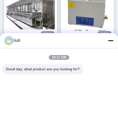
Vidéo
Vidéo
liuli
Équipement de nettoyage
600W 30 litres multi-
par ultrasons pour matériel
fonctionnel de profondeur
100KW Machine de
ultrasonique nettoyant
Obtenez le meilleur
Obtenez le meilleur
10:17 AM
nettoyage par ultrasons
modèle JPS 100A contrôle
prix
prix
automatique
numérique équipement de
Good day, what product are you looking for?
lavage de précision