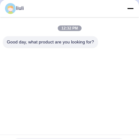
ultrasons personnalisé
ultrasons de 50 kW, cinq
liuli
40KHZ Machine à laver à
réservoirs, nettoyeur à
Obtenez le meilleur
Obtenez le meilleur
ultrasons 30KW
ultrasons à double
prix
prix
fréquence sur mesure
12:32 PM
Good day, what product are you looking for?
Contrôle PLC Nettoyeur à
Nettoyeur Super Sonique
ultrasons personnalisé
40KW Personnalisé
Nettoyeur à ultrasons
Nettoyeur à Ultrasons
Obtenez le meilleur
Obtenez le meilleur
supersonique manuel 40KW
Manuel
prix
prix