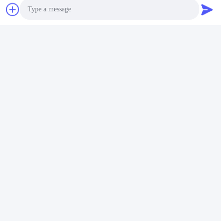
Photo
Video Call
Audio Call
Nettoyeur à ultrasons 3D
personnalisé 30KW
Nettoyeur à ultrasons
Obtenez le meilleur
machine à laver 40KHZ
prix