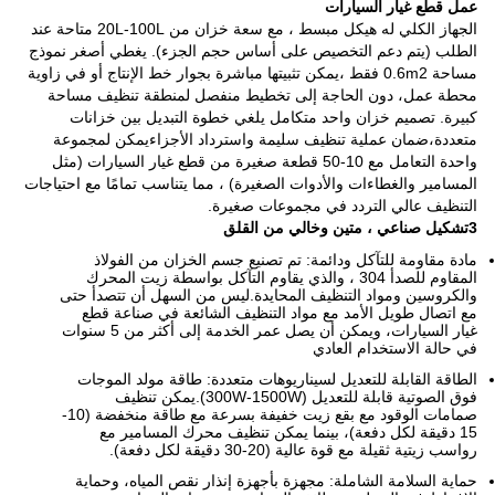
عمل قطع غيار السيارات
الجهاز الكلي له هيكل مبسط ، مع سعة خزان من 20L-100L متاحة عند
الطلب (يتم دعم التخصيص على أساس حجم الجزء). يغطي أصغر نموذج
مساحة 0.6m2 فقط ،يمكن تثبيتها مباشرة بجوار خط الإنتاج أو في زاوية
محطة عمل، دون الحاجة إلى تخطيط منفصل لمنطقة تنظيف مساحة
كبيرة. تصميم خزان واحد متكامل يلغي خطوة التبديل بين خزانات
متعددة،ضمان عملية تنظيف سليمة واسترداد الأجزاءيمكن لمجموعة
واحدة التعامل مع 10-50 قطعة صغيرة من قطع غيار السيارات (مثل
المسامير والغطاءات والأدوات الصغيرة) ، مما يتناسب تمامًا مع احتياجات
التنظيف عالي التردد في مجموعات صغيرة.
3تشكيل صناعي ، متين وخالي من القلق
مادة مقاومة للتآكل ودائمة: تم تصنيع جسم الخزان من الفولاذ
المقاوم للصدأ 304 ، والذي يقاوم التآكل بواسطة زيت المحرك
والكروسين ومواد التنظيف المحايدة.ليس من السهل أن تتصدأ حتى
مع اتصال طويل الأمد مع مواد التنظيف الشائعة في صناعة قطع
غيار السيارات، ويمكن أن يصل عمر الخدمة إلى أكثر من 5 سنوات
في حالة الاستخدام العادي
الطاقة القابلة للتعديل لسيناريوهات متعددة: طاقة مولد الموجات
فوق الصوتية قابلة للتعديل (300W-1500W).يمكن تنظيف
صمامات الوقود مع بقع زيت خفيفة بسرعة مع طاقة منخفضة (10-
15 دقيقة لكل دفعة)، بينما يمكن تنظيف محرك المسامير مع
رواسب زيتية ثقيلة مع قوة عالية (20-30 دقيقة لكل دفعة).
حماية السلامة الشاملة: مجهزة بأجهزة إنذار نقص المياه، وحماية