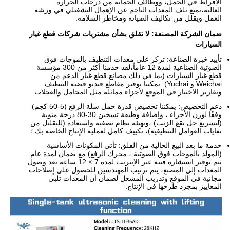
الإفراط في الحمل، ووظائف الحماية من درجات الحرارة
العالية،يمنع تلف المعدات الناجم عن الإهمال التشغيلي في ورشة
العمل ويقلل من تكاليف الصيانة ومخاطر السلامة.
ضمان الشركة المصنعة: لا تقلق بشأن مشتريات شركات قطع غيار
السيارات
تأييد خبرة الصناعة: تركز على معدات التنظيف بالموجات فوق
الصوتية الصناعية لمدة 12 عاماً،لقد خدمنا أكثر من 300 مؤسسة
قطع غيار السيارات (بما في ذلك مصانع قطع غيار الدعم من
Weichai و Yuchai). يمكننا توفير مقاطع فيديو قضية التنظيف
وتقارير الاختبار في الموقع لأجزاء مماثلة مثل المحامل والعجلات
دعم التخصيص: يمكننا تخصيص قدرة حمل سلة الرفع (5-50 كجم)
وفقًا لوزن الأجزاء ، وإضافة وظيفة تسخين 30-80 درجة مئوية
(لتسريع حل بقع الزيت) ،وتهيئة نظام تصفية واستعادة (للتقليل من
نفايات العوامل التنظيفية)، تكييف كامل لعملية الإنتاج الخاصة بك ؛
خدمة ما بعد البيع الخالية من القلق: تأتي المكونات الأساسية
(المولد بالموجات فوق الصوتية ، محرك الرفع) مع ضمان لمدة عام.
يتم توفير استشارة فنية عبر الإنترنت لمدة 7 × 12 ساعة.بعد وصول
المعدات إلى المصنع، يتم ترتيب المهندسين للحصول على إصلاحات
مجانية في الموقع وتدريب المشغل لضمان أن المعدات تلبي
المعايير بمجرد طرحها في الإنتاج.