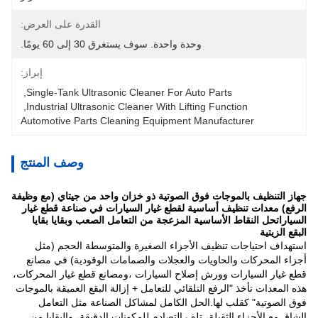
القدرة على العرض:
وحدة واحدة. سوف يستغرق 30 إلى 60 يومًا.
إبراز:
, 
Single-Tank Ultrasonic Cleaner For Auto Parts
, 
Industrial Ultrasonic Cleaner With Lifting Function
Automotive Parts Cleaning Equipment Manufacturer
وصف المنتج
جهاز التنظيف بالموجات فوق الصوتية ذو خزان واحد من جيتاي (مع وظيفة
الرفع) معدات تنظيف أساسية لقطع غيار السيارات في صناعة قطع غيار
السياراتحل النقاط الأساسية المزعجة من التعامل الصعب وبقايا بقايا
البقع الزيتية
استهداف احتياجات تنظيف الأجزاء الصغيرة والمتوسطة الحجم (مثل
أجزاء المحركات والحاويات والعجلات والصمامات الوقودية) في مصانع
قطع غيار السيارات وورش إصلاح السيارات ،ومصانع قطع غيار المحركات،
هذه المعدات تأخذ "الرفع التلقائي للتعامل + إزالة البقع العميقة بالموجات
فوق الصوتية" كقلب لها.الحل الكامل لمشاكل الصناعة مثل التعامل
الشاق مع الأجزاء الثقيلة، تلف التصادم للمكونات الدقيقة، والبقايا من