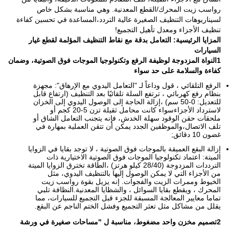
رواسب زيت المحرك/القطع المعدنية. وهي مناسبة بشكل خاص
لسيناريوهات التنظيف الصغيرة عالية التردد،المساعدة في تحسين كفاءة
تنظيف الأجزاء ومعدل تأهيل التجميع!
المزايا الرئيسية: التعامل بدقة مع نقاط التنظيف المؤلمة لقطع غيار
السيارات
1النواة المزدوجة لوظيفة الرفع وتكنولوجيا الموجات فوق الصوتية، وضمان
كفاءة والسلامة على حد سواء
الرفع التلقائي ، قول وداعاً لـ "التعامل اليدوي مع الإرهاق": مجهزة
بنظام رفع كهربائي ، ترتفع السلة تلقائيًا بعد التنظيف (ارتفاع قابل
للتعديل: 0-50 سم) ،إزالة الحاجة إلى الوصول اليدوي إلى الخزان
لاسترداد الأجزاءسواء كانت محامل ثقيلة تزن 5-20 كجم أو
ملحقات حقن الوقود سهلة الخدش، فإنه يتجنب التعامل الشاق أو
تلف الاتصال،والموظفين الجدد يمكن أن تتقن العملية بمهارة في
غضون 10 دقائق;
إزالة البقع العميقة بالموجات فوق الصوتية ، لا توجد بقايا في الزوايا
الميتة: اعتماد تكنولوجيا الموجات فوق الصوتية الاختيارية ذات
الترددات المزدوجة (28/40 كيلو هرتز) ،الطاقة تخترق الزوايا الميتة
من الأجزاء التي لا يمكن الوصول إليها بالتنظيف اليدوي، مثل
الخيوط وممرات الزيت والفجوات. إنه يزيل بقوة رواسب زيت
المحرك ، ويقطع بقايا السوائل ، والشظايا المعدنية.النظافة تلبي
تماما معايير المعالجة المسبقة للجزء قبل التجميع للسيارات، مما
يقلل من مشاكل مثل تعثر التجميع وفشل الختم الناجم عن البقع.
2تصميم مخزن واحد مضغوط، مناسبة ل "مساحات صغيرة في ورشة