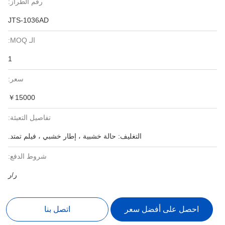
رقم الطراز:
JTS-1036AD
الـ MOQ:
1
سعر:
￥15000
تفاصيل التعبئة:
التغليف: حالة خشبية ، إطار خشبي ، فيلم تمتد.
شروط الدفع:
ر/ر
احصل على أفضل سعر
اتصل بنا