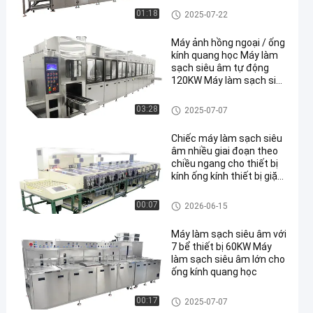
Công cụ siêu âm sạch
01:18
2025-07-22
Máy ảnh hồng ngoại / ống
kính quang học Máy làm
sạch siêu âm tự động
120KW Máy làm sạch siêu
âm chuyên nghiệp
Công cụ siêu âm sạch
03:28
2025-07-07
Chiếc máy làm sạch siêu
âm nhiều giai đoạn theo
chiều ngang cho thiết bị
kính ống kính thiết bị giặt
siêu âm liên tục
Công cụ siêu âm sạch
00:07
2026-06-15
Máy làm sạch siêu âm với
7 bể thiết bị 60KW Máy
làm sạch siêu âm lớn cho
ống kính quang học
Công cụ siêu âm sạch
00:17
2025-07-07