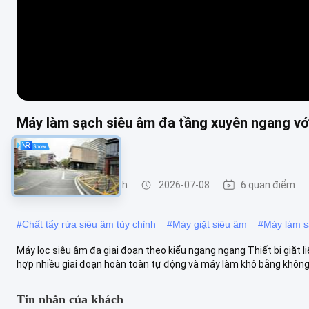
Máy làm sạch siêu âm đa tầng xuyên ngang với
tục
Công cụ siêu âm sạch
2026-07-08
6 quan điểm
#
Chất tẩy rửa siêu âm tùy chỉnh
#
Máy giặt siêu âm
#
Máy làm sạ
Máy lọc siêu âm đa giai đoạn theo kiểu ngang ngang Thiết bị giặt li
hợp nhiều giai đoạn hoàn toàn tự động và máy làm khô bằng không k
Tin nhắn của khách