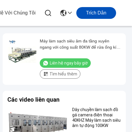
Hệ Với Chúng Tôi
Trích Dẫn
Máy làm sạch siêu âm đa tầng xuyên
ngang với công suất 80KW để rửa ống kính
thủy tinh liên tục
Liên hệ ngay bây giờ
Tìm hiểu thêm
Các video liên quan
Dây chuyền làm sạch đồ
gá camera điện thoại
40KHZ Máy làm sạch siêu
âm tự động 100KW