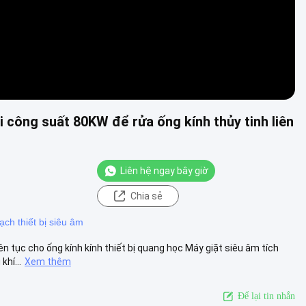
 công suất 80KW để rửa ống kính thủy tinh liên
Liên hệ ngay bây giờ
Chia sẻ
ch thiết bị siêu âm
ên tục cho ống kính kính thiết bị quang học Máy giặt siêu âm tích
hí...
Xem thêm
Để lại tin nhắn