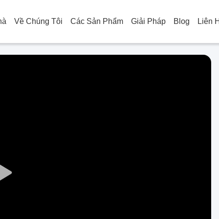
hà
Về Chúng Tôi
Các Sản Phẩm
Giải Pháp
Blog
Liên 
Play
Video