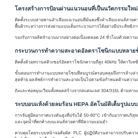
โครงสร้างการป้อนผ่านแนวนอนที่เป็นนวัตกรรมใหม่
ติดตั้งระบบสายพานลำเลียงแนวนอนที่มั่นคงซึ่งลำเลียงเลนส์สายต
พื้นผิวระหว่างการส่งผ่านแบบเต็มกระบวนการได้อย่างมีประสิทธิภ
รองรับการผลิตจำนวนมากอย่างต่อเนื่องตลอด 24 ชั่วโมงด้วยความส
กระบวนการทำความสะอาดอัลตราโซนิกแบบหลายข
ติดตั้งด้วยทรานสดิวเซอร์อัลตราโซนิกความถี่สูง 40kHz ให้คาวิเทช
ขั้นตอนการทำงานแบบหลายโซนที่สมบูรณ์ครอบคลุมถึงการล้างล่
สุดท้าย ผลลัพธ์การทำความสะอาดเป็นไปตามข้อกำหนดด้านความส
ถังและท่อหมุนเวียนทั้งหมดสร้างจากสแตนเลส 304/316L ต้านทาน
ระบบอบแห้งด้วยลมร้อน HEPA อัตโนมัติเต็มรูปแบบ
การจับคู่มีดอากาศแรงดันสูงที่ปรับได้ 50-80°C เข้ากับอากาศบริสุท
และจุดน้ำที่ตกค้างบนเลนส์สายตาที่มีความแม่นยำ
ควบคุมโดยระบบหน้าจอสัมผัส PLC ผู้ปฏิบัติงานสามารถปรับค