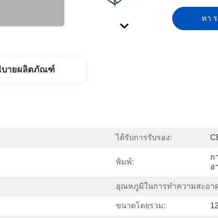
หา รา
ิบายผลิตภัณฑ์
ได้รับการรับรอง:
C
กา
พิมพ์:
อ
อุณหภูมิในการทำความสะอาด
ขนาดโดยรวม:
12