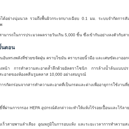
าได้อย่างนุ่มนวล รวมถึงพื้นผิวกระจกบางเฉียบ 0.1 มม. ระบบจำกัดการสั
าพ
ามารถในการประมวลผลรายวันเกิน 5,000 ชิ้น ซึ่งเข้ากันอย่างลงตัวกับสาย
ั้นตอน
ั่นอันทรงพลังที่ช่วยขจัดฝุ่น คราบไขมัน คราบรอยนิ้วมือ และเศษขัดเงาออก
วงหน้า การทำความสะอาดล้ำลึกด้วยอัลตราโซนิก การล้างน้ำล้นแบบปร
ะอาดของห้องคลีนรูมคลาส 10,000 อย่างสมบูรณ์
การกัดกร่อนจากสารทำความสะอาดที่เป็นกรดและด่างเพื่ออายุการใช้งานที
ธิ์ที่ผ่านการกรอง HEPA อุปกรณ์ดังกล่าวจะทำให้แห้งไร้รอยเปื้อนและไร้ลายน
วามเร็วสายพานลำเลียง อุณหภูมิในการอบแห้ง และระยะเวลาการทำความ