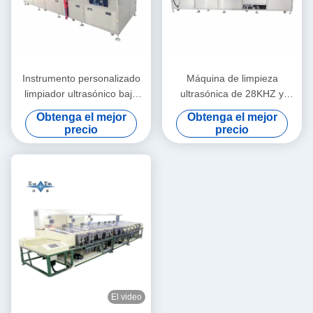
Instrumento personalizado
Máquina de limpieza
limpiador ultrasónico bajo
ultrasónica de 28KHZ y
ruido para desengrasar y
40KHZ con cinco tanques
Obtenga el mejor
Obtenga el mejor
desengrasar vidrio óptico /
para líneas de recubrimiento
precio
precio
prismas
óptico
El video