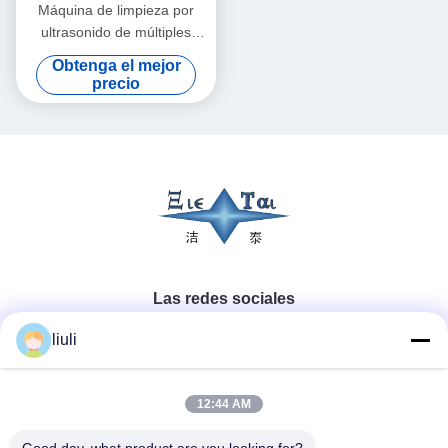
Máquina de limpieza por
ultrasonido de múltiples
etapas horizontal a través de
Obtenga el mejor
tipo para instrumentos de
precio
cristal lente equipo de
lavado por ultrasonido
continuo
Las redes sociales
liuli
Contacto rápido
12:44 AM
Teléfono