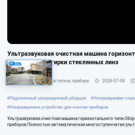
Ультразвуковая очистная машина горизонт
непрерывной стирки стеклянных линз
Ультразвуковой очиститель прибора
2026-07-08
#
Подгонянный ультразвуковой уборщик
#
Ультразвуковая сти
#
Ультразвуковое устройство для очистки приборов
Ультразвуковая очистная машина горизонтального типа Обор
приборов Полностью автоматическая многоступенчатая ультра