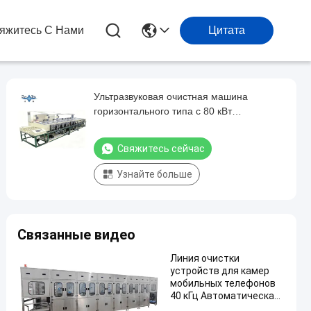
яжитесь С Нами
Цитата
Ультразвуковая очистная машина
горизонтального типа с 80 кВт
мощностью для непрерывной стирки
стеклянных линз
Свяжитесь сейчас
Узнайте больше
Связанные видео
Линия очистки
устройств для камер
мобильных телефонов
40 кГц Автоматическая
ультразвуковая