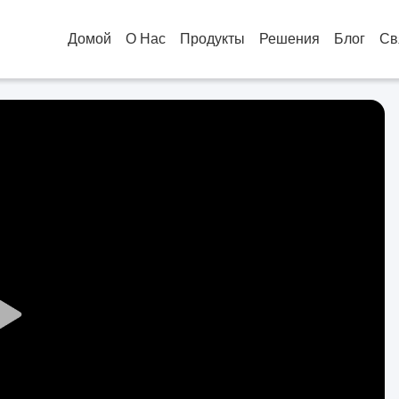
Домой
О Нас
Продукты
Решения
Блог
Св
Play
Video