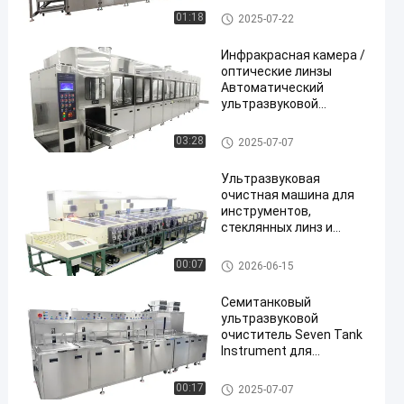
очистная машина 100
Ультразвуковой очиститель
01:18
2025-07-22
кВт
прибора
Инфракрасная камера /
оптические линзы
Автоматический
ультразвуковой
очиститель 120KW
Профессиональные
Ультразвуковой очиститель
03:28
2025-07-07
ультразвуковые
прибора
очистители
Ультразвуковая
очистная машина для
инструментов,
стеклянных линз и
оборудования для
непрерывной
Ультразвуковой очиститель
00:07
2026-06-15
ультразвуковой стирки
прибора
Семитанковый
ультразвуковой
очиститель Seven Tank
Instrument для
оптических линз, 60 кВт,
большой
Ультразвуковой очиститель
00:17
2025-07-07
прибора