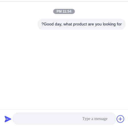
11:54 PM
Good day, what product are you looking for?
ماشین تمیز کردن فوق صوتی افقی چند مرحله ای با قدرت
80KW برای شستشوی مداوم لنز شیشه ای
ابزار پاک کننده اولتراسونیک
2026-07-08
6 نظرات