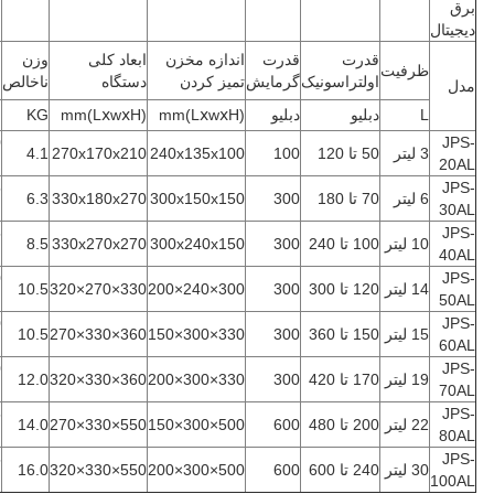
برق
دیجیتال
قدرت
قدرت
اندازه مخزن
ابعاد کلی
وزن
ا
ظرفیت
اولتراسونیک
گرمایش
تمیز کردن
دستگاه
ناخالص
ب
مدل
L
دبلیو
دبلیو
(LⅹwⅹH)mm
(LⅹwⅹH)mm
KG
mm
JPS-
3 لیتر
50 تا 120
100
240x135x100
270x170x210
4.1
20AL
(2
JPS-
6 لیتر
70 تا 180
300
300x150x150
330x180x270
6.3
30AL
(2
JPS-
10 لیتر
100 تا 240
300
300x240x150
330x270x270
8.5
40AL
(2
JPS-
14 لیتر
120 تا 300
300
300×240×200
330×270×320
10.5
50AL
(1
JPS-
15 لیتر
150 تا 360
300
330×300×150
360×330×270
10.5
60AL
(1
JPS-
19 لیتر
170 تا 420
300
330×300×200
360×330×320
12.0
70AL
(1
JPS-
22 لیتر
200 تا 480
600
500×300×150
550×330×270
14.0
80AL
(1
JPS-
30 لیتر
240 تا 600
600
500×300×200
550×330×320
16.0
100AL
(1