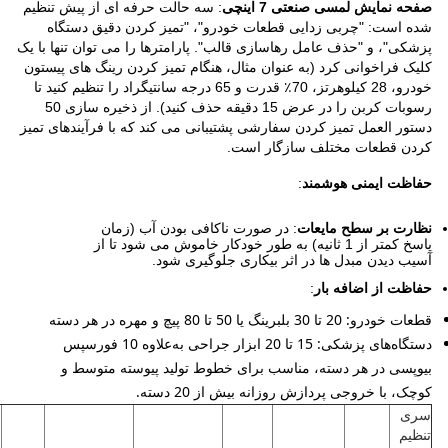
صفحه نمایش لمسی صنعتی 7 اینچی
: سه حالت حرفه ای از پیش تنظیم
شده است: "چربی زدایی قطعات خودرو"، "تمیز کردن دقیق دستگاه
پزشکی"، و "حذف عامل رهاسازی قالب". پارامترها را می توان تنها با یک
کلیک فراخوانی کرد (به عنوان مثال، هنگام تمیز کردن رینگ های پیستون
خودرو، 28 کیلوهرتز، 70٪ قدرت و 65 درجه سانتیگراد را تنظیم کنید تا
رسوبات کربن را در عرض 15 دقیقه حذف کنید). از ذخیره سازی 50
دستور العمل تمیز کردن سفارشی پشتیبانی می کند که با فرآیندهای تمیز
کردن قطعات مختلف سازگار است.
حفاظت ایمنی هوشمند
:
نظارت بر سطح مایعات
: در صورت ناکافی بودن آب (زمان
پاسخ کمتر از 1 ثانیه) به طور خودکار خاموش می شود تا از
آسیب دیدن مبدل ها در اثر بیکاری جلوگیری شود.
حفاظت از اضافه بار
:
قطعات خودرو: 20 تا 30 بلبرینگ یا 50 تا 80 پیچ و مهره در هر دسته
دستگاه‌های پزشکی: 15 تا 20 ابزار جراحی به‌علاوه 10 فورسپس
بیوپسی در هر دسته، مناسب برای خطوط تولید پیوسته متوسط ​​و
کوچک، با خروجی پردازش روزانه بیش از 20 دسته.
سری
تنظیم