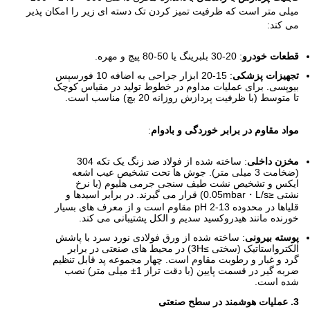
میلی متر است که ظرفیت تمیز کردن تک دسته ای زیر را امکان پذیر
می کند:
قطعات خودرو
: 20-30 بلبرینگ یا 50-80 پیچ و مهره.
تجهیزات پزشکی
: 15-20 ابزار جراحی به اضافه 10 فورسپس
بیوپسی. برای عملیات مداوم در خطوط تولید در مقیاس کوچک
تا متوسط ​​(با ظرفیت پردازش روزانه 20 بچ) مناسب است.
مواد مقاوم در برابر خوردگی و بادوام
:
مخزن داخلی
: ساخته شده از فولاد ضد زنگ یک تکه 304
(ضخامت 3 میلی متر). جوش ها تحت تشخیص عیب اشعه
ایکس و تشخیص نشت طیف سنجی جرمی هلیوم (با نرخ
نشتی ≤0.05mbar・L/s) قرار می گیرند. در برابر اسیدها و
قلیاها در محدوده pH 2-13 مقاوم است و از معرف های بسیار
خورنده مانند هیدروکسید سدیم و الکل پشتیبانی می کند.
پوسته بیرونی
: ساخته شده از ورق فولادی نورد سرد با پاشش
الکترواستاتیک (سختی ≥3H) در محیط های صنعتی در برابر
گرد و غبار و رطوبت مقاوم است. چهار مجموعه پد قابل تنظیم
ضربه گیر در قسمت پایین (با دقت تراز 1± میلی متر) نصب
شده است.
3. عملیات هوشمند در سطح صنعتی