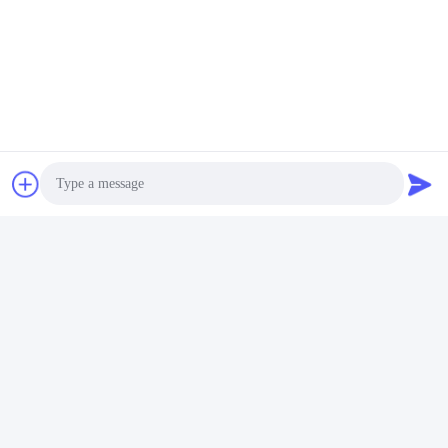
Photo
Video Call
Audio Call