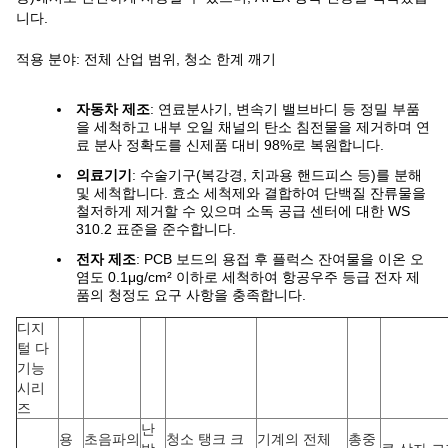
니다.
적용 분야: 전체 산업 범위, 청소 한계 깨기
자동차 제조
: 연료분사기, 변속기 밸브바디 등 정밀 부품
을 세척하고 내부 오일 채널의 탄소 침전물을 제거하며 연
료 분사 정확도를 신제품 대비 98%로 복원합니다.
의료기기
: 수술기구(복강경, 치과용 핸드피스 등)를 분해
및 세척합니다. 효소 세척제와 결합하여 단백질 잔류물을
철저하게 제거할 수 있으며 소독 공급 센터에 대한 WS
310.2 표준을 준수합니다.
전자 제조
: PCB 보드의 용접 후 플럭스 잔여물을 이온 오
염도 0.1μg/cm² 이하로 세척하여 항공우주 등급 전자 제
품의 청정도 요구 사항을 충족합니다.
디지
털 다
기능
시리
즈
난
용
초음파의
청소 탱크 크
기계의 전체
총중