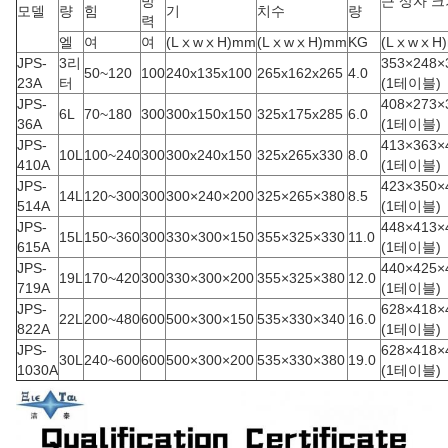
방
큰 상자 크
모델
량
힘
기
치수
량
력
엘
여
여
(LⅹwⅹH)mm
(LⅹwⅹH)mm
KG
(LⅹwⅹH
JPS-
3리
353×248×
50~120
100
240x135x100
265x162x265
4.0
23A
터
(1테이블)
JPS-
408×273×
6L
70~180
300
300x150x150
325x175x285
6.0
36A
(1테이블)
JPS-
413×363×
10L
100~240
300
300x240x150
325x265x330
8.0
410A
(1테이블)
JPS-
423×350×
14L
120~300
300
300×240×200
325×265×380
8.5
514A
(1테이블)
JPS-
448×413×
15L
150~360
300
330×300×150
355×325×330
11.0
615A
(1테이블)
JPS-
440×425×
19L
170~420
300
330×300×200
355×325×380
12.0
719A
(1테이블)
JPS-
628×418×
22L
200~480
600
500×300×150
535×330×340
16.0
822A
(1테이블)
JPS-
628×418×
30L
240~600
600
500×300×200
535×330×380
19.0
1030A
(1테이블)