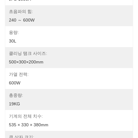
초음파의 힘:
240 ～ 600W
용량:
30L
클리닝 탬크 사이즈:
500×300×200mm
가열 전력:
600W
총중량:
19KG
기계의 전체 치수:
535 × 330 × 380mm
큰 상자 크기: