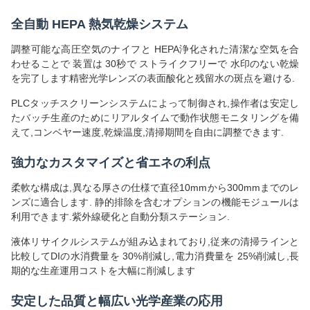
全自動 HEPA 熱気乾燥システム
調整可能な高圧空気のナイフと HEPA浄化された清潔な空気を合
わせることで 装置は 30秒で ストライクフリーで 水印のない乾燥
を完了します精密光学レンズの表面酸化と残留水の斑点を避ける.
PLCタッチスクリーンシステムによって制御され,操作者は安定し
たバッチ生産のためにリアルタイムで動作状態モニタリングを備
えて,コンベヤー速度,乾燥温度,清掃期間を自由に調整できます.
強力なカスタマイズと省エネの利点
柔軟な構成は,異なる厚さの仕様で直径10mmから300mmまでのレ
ンズに適合します. 静的排除を含むオプションの機能モジュールは
利用できます.紫外線硬化と自動分類ステーション.
液体リサイクルシステムが組み込まれており,従来の清掃ラインと
比較してDIの水消費量を 30%削減し,電力消費量を 25%削減し,長
期的な生産運用コストを大幅に削減します
安定した品質と幅広い光学産業の応用