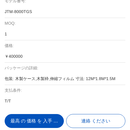
モデル番号:
JTM-8000TGS
MOQ:
1
価格:
￥400000
パッケージの詳細:
包装: 木製ケース,木製枠,伸縮フィルム 寸法: 12M*1.8M*1.5M
支払条件:
T/T
最高 の 価格 を 入手 する
連絡 ください