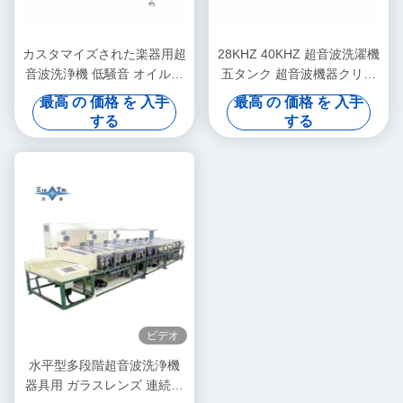
カスタマイズされた楽器用超
28KHZ 40KHZ 超音波洗濯機
音波洗浄機 低騒音 オイル除
五タンク 超音波機器クリー
去および除錆 光学ガラス/プ
ナー 光学コーティングライ
最高 の 価格 を 入手
最高 の 価格 を 入手
リズム用
ン
する
する
ビデオ
水平型多段階超音波洗浄機
器具用 ガラスレンズ 連続超