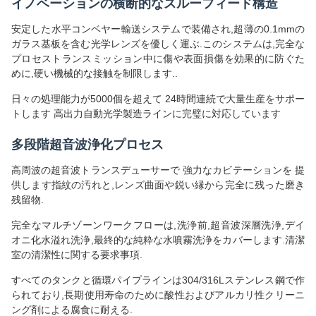
イノベーションの横断的なスルーフィード構造
安定した水平コンベヤー輸送システムで装備され,超薄の0.1mmの
ガラス基板を含む光学レンズを優しく運ぶ.このシステムは,完全な
プロセストランスミッション中に傷や表面損傷を効果的に防ぐた
めに,硬い機械的な接触を制限します..
日々の処理能力が5000個を超えて 24時間連続で大量生産をサポー
トします 高出力自動光学製造ラインに完璧に対応しています
多段階超音波浄化プロセス
高周波の超音波トランスデューサーで 強力なカビテーションを 提
供します指紋の汚れと,レンズ曲面や鋭い縁から完全に残った磨き
残留物.
完全なマルチゾーンワークフローは,洗浄前,超音波深層洗浄,デイ
オニ化水溢れ洗浄,最終的な純粋な水噴霧洗浄をカバーします.清潔
室の清潔性に関する要求事項.
すべてのタンクと循環パイプラインは304/316Lステンレス鋼で作
られており,長期使用寿命のために酸性およびアルカリ性クリーニ
ング剤による腐食に耐える.