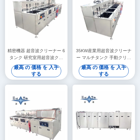
精密機器 超音波クリーナー 6
35KW産業用超音波クリーナ
タンク 研究室用超音波クリ
ー マルチタンク 手動クリー
ーニングマシン 28KHZ
ニングライン
最高 の 価格 を 入手
最高 の 価格 を 入手
40KHZ
する
する