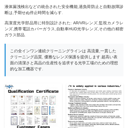
液体漏洩検出などの統合された安全機能,過負荷防止と自動故障診
断は,予期せぬ停止時間を減らす.
高潔度光学部品用に特別設計された: AR/VRレンズ,監視カメラレ
ンズ,携帯電話カバーガラス,自動車HUD光学レンズ,その他の精密
ガラス部品.
この全インワン連続クリーニングラインは 高流量,一貫した
クリーニング品質, 優雅なレンズ保護を提供します.超高い表
面の清潔さと高品の生産性を追求する光学工場のための理想
的な加工機器です.