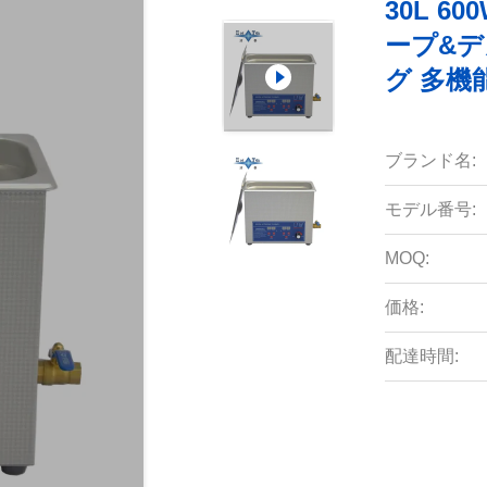
30L 
ープ&デ
グ 多機
ブランド名:
モデル番号:
MOQ:
価格:
配達時間: