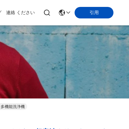
引用
グ
連絡 ください
 多機能洗浄機