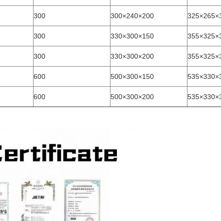
300
300×240×200
325×265×
300
330×300×150
355×325×
300
330×300×200
355×325×
600
500×300×150
535×330×
600
500×300×200
535×330×