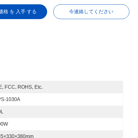
価格 を 入手 する
今連絡してください
E, FCC, ROHS, Etc.
PS-1030A
0L
00W
35×330×380mm