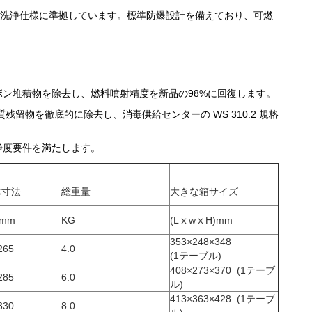
-65A 洗浄仕様に準拠しています。標準防爆設計を備えており、可燃
ボン堆積物を除去し、燃料噴射精度を新品の98%に回復します。
留物を徹底的に除去し、消毒供給センターの WS 310.2 規格
清浄度要件を満たします。
体寸法
総重量
大きな箱サイズ
)mm
KG
(LⅹwⅹH)mm
353×248×348
265
4.0
(1テーブル)
408×273×370
(1テーブ
285
6.0
ル)
413×363×428
(1テーブ
330
8.0