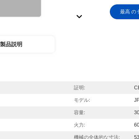
最高 の 
製品説明
証明:
C
モデル:
J
容量:
3
火力:
6
機械の全体的な寸法:
5