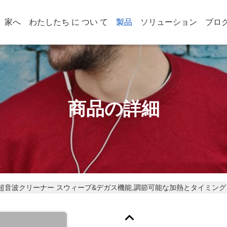
家へ
わたしたち に つい て
製品
ソリューション
ブロ
商品の詳細
ジタル超音波クリーナー スウィープ&デガス機能,調節可能な加熱とタイミング