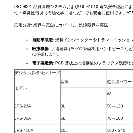
ISO 9001 品質管理システムおよび UL 61010 電気安
性・爆発性環境（石油化学工場など）でも安全に使用でき、AT
応用分野: 業界を完全にカバーし、洗浄限界を突破
自動車製造
: 燃料インジェクターやトランスミッシ
医療機器
: 手術器具 (ラパロや歯科用ハンドピースな
に準拠します。
電子製造業
: PCB 基板上の溶接後のフラックス残留物
デジタル多機能シリーズ
容量
超音波パワー
モデル
L
W
JPS-23A
3L
50～120
JPS-36A
6L
70～180
JPS-410A
10L
100～240