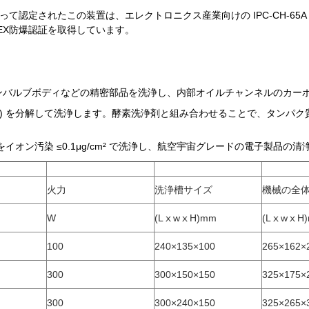
全認証によって認定されたこの装置は、エレクトロニクス産業向けの IPC-CH
EX防爆認証を取得しています。
ョンバルブボディなどの精密部品を洗浄し、内部オイルチャンネルのカー
ど) を分解して洗浄します。酵素洗浄剤と組み合わせることで、タンパク質残
をイオン汚染 ≤0.1μg/cm² で洗浄し、航空宇宙グレードの電子製品の
火力
洗浄槽サイズ
機械の全
W
(LⅹwⅹH)mm
(LⅹwⅹH
100
240×135×100
265×162×
300
300×150×150
325×175×
300
300×240×150
325×265×