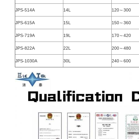
JPS-514A
14L
120～300
JPS-615A
15L
150～360
JPS-719A
19L
170～420
JPS-822A
22L
200～480
JPS-1030A
30L
240～600