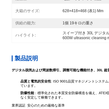
大箱のサイズ:
628×418×468 (表1) Mm
供給の能力:
1個 19キロの重さ
スイープ付き 30L デジ
ハイライト:
600W ultrasonic cleaning 
製品説明
デジタル脱気および周波数掃引、調整可能な機能付き、30L 超
品質と電気的安全性
: ISO 9001品質マネジメントシス
ています。
防爆性能
：標準化された本質安全防爆構造を備え、ATE
なく安定して稼働できます。
業界認証: 安心のための厳格な基準