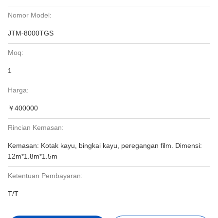
Nomor Model:
JTM-8000TGS
Moq:
1
Harga:
￥400000
Rincian Kemasan:
Kemasan: Kotak kayu, bingkai kayu, peregangan film. Dimensi:
12m*1.8m*1.5m
Ketentuan Pembayaran:
T/T