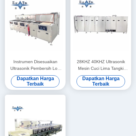
Instrumen Disesuaikan
28KHZ 40KHZ Ultrasonik
Ultrasonik Pembersih Low
Mesin Cuci Lima Tangki
Noise Untuk Degreasing Dan
Ultrasonik Instrumen
Dapatkan Harga
Dapatkan Harga
Derusting Kaca Optik /
Pembersih Untuk Lini
Terbaik
Terbaik
Prisma
Lapisan Optik