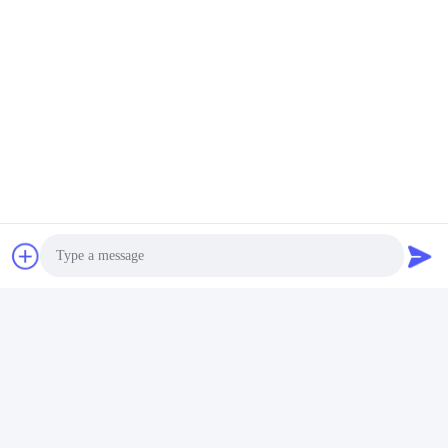
पीएलसी नियंत्रण कस्टम
40KW सुपर सोनिक क्लीनर
अल्ट्रासोनिक क्लीनर मैनुअल
कस्टमाइज्ड मैनुअल अल्ट्रासोनिक
सुपरसोनिक अल्ट्रासोनिक क्लीनर
क्लीनर
सबसे अच्छी कीमत पाएं
सबसे अच्छी कीमत पाएं
40KW
Photo
Video Call