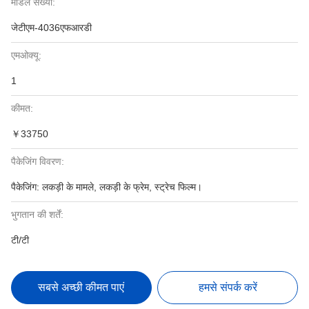
मॉडल संख्या:
जेटीएम-4036एफआरडी
एमओक्यू:
1
कीमत:
￥33750
पैकेजिंग विवरण:
पैकेजिंग: लकड़ी के मामले, लकड़ी के फ्रेम, स्ट्रेच फिल्म।
भुगतान की शर्तें:
टी/टी
सबसे अच्छी कीमत पाएं
हमसे संपर्क करें