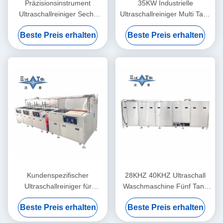
Präzisionsinstrument
35KW Industrielle
Ultraschallreiniger Sechs
Ultraschallreiniger Multi Tank
Tanks Labor
Manuelle Reinigungslinie
Beste Preis erhalten
Beste Preis erhalten
Ultraschallreinigungsmaschine
28KHZ 40KHZ
Kundenspezifischer
28KHZ 40KHZ Ultraschall
Ultraschallreiniger für
Waschmaschine Fünf Tank
Instrumente, geräuscharm,
Ultraschall-Instrument
Beste Preis erhalten
Beste Preis erhalten
zum Entfetten und Entrosten
Reiniger für optische
von optischem Glas /
Beschichtung Linien