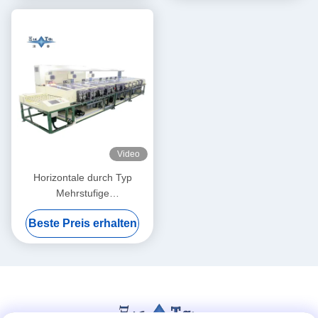
Prismen
Video
Horizontale durch Typ
Mehrstufige
Ultraschallreinigungsmaschine
Beste Preis erhalten
für Instrument Glaslinsen
Kontinuierliche
Ultraschallwaschgeräte