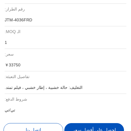
رقم الطراز:
JTM-4036FRD
الـ MOQ:
1
سعر:
￥33750
تفاصيل التعبئة:
التغليف: حالة خشبية ، إطار خشبي ، فيلم تمتد.
شروط الدفع:
تي/تي
احصل على أفضل سعر
اتصل بنا