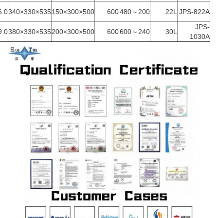
6.0
535×330×340
500×300×150
600
200～480
22L
JPS-822A
JPS-
9.0
535×330×380
500×300×200
600
240～600
30L
1030A