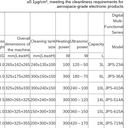
≤0.1μg/cm², meeting the cleanliness requirements for
aerospace-grade electronic products.
Digital
Multi-
Functional
Series
Overall
oss
Cleaning tank
Heating
Ultrasonic
dimensions of
Capacity
ght
size
power
power
Model
the machine
KG
(LⅹwⅹH)mm
(LⅹwⅹH)mm
W
W
L
4.0
265x162x265
240x135x100
100
50～120
3L
JPS-23A
6.0
325x175x285
300x150x150
300
70～180
6L
JPS-36A
8.0
325x265x330
300x240x150
300
100～240
10L
JPS-410A
8.5
325×265×380
300×240×200
300
120～300
14L
JPS-514A
1.0
355×325×330
330×300×150
300
150～360
15L
JPS-615A
2.0
355×325×380
330×300×200
300
170～420
19L
JPS-719A